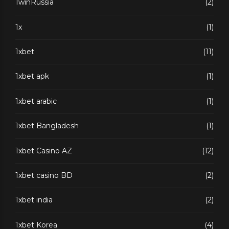
1winRussia
(2)
1x
(1)
1xbet
(11)
1xbet apk
(1)
1xbet arabic
(1)
1xbet Bangladesh
(1)
1xbet Casino AZ
(12)
1xbet casino BD
(2)
1xbet india
(2)
1xbet Korea
(4)