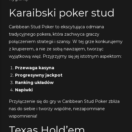
Karaibski poker stud
Caribbean Stud Poker to ekscytująca odmiana
tradycyjnego pokera, która zachwyca graczy
połączeniem strategii i szansy. W tej grze konkurujemy
z krupierem, a nie ze sobą nawzajem, tworząc
wyjątkową więź. Przyjrzyjmy się jej istotnym aspektom:
Przewaga kasyna
Progresywny jackpot
Ranking układów
Napiwki
Przyłączenie się do gry w Caribbean Stud Poker zbliża
nas do siebie i tworzy wspólne, niezapomniane
wspomnienia!
Texas Hold’em