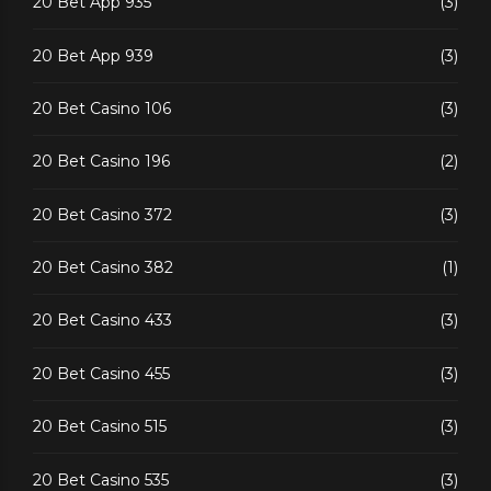
20 Bet App 935
(3)
20 Bet App 939
(3)
20 Bet Casino 106
(3)
20 Bet Casino 196
(2)
20 Bet Casino 372
(3)
20 Bet Casino 382
(1)
20 Bet Casino 433
(3)
20 Bet Casino 455
(3)
20 Bet Casino 515
(3)
20 Bet Casino 535
(3)