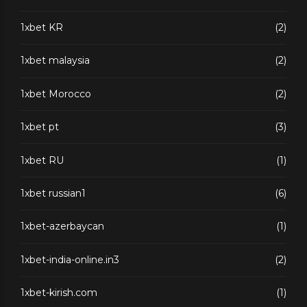
1xbet KR
(2)
1xbet malaysia
(2)
1xbet Morocco
(2)
1xbet pt
(3)
1xbet RU
(1)
1xbet russian1
(6)
1xbet-azerbaycan
(1)
1xbet-india-online.in3
(2)
1xbet-kirish.com
(1)