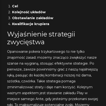
Cel
Kolejność układów
Obstawianie zakładów
Kwalifikacje krupiera
Wyjaśnienie strategii
zwycięstwa
Opanowanie pokera trzykartowego to nie tylko
znajomość zasad; możemy znacząco zwiększyć nasze
szanse na wygraną, stosując efektywne strategie. Po
pierwsze, zawsze powinniśmy grać z naszą najsilniejszą
ręką, pasując do każdej kombinacji niższej niż dama,
szóstka, czwórka. Takie strategia pomaga
zminimalizować straty i daje nam korzyść. Kolejnym
ważnym aspektem jest stawianie zakładu Play w
miejsce samego Ante, gdy jesteśmy przekonani swojej
ręki. To maksymalizuje potencjalne zyski. Możemy