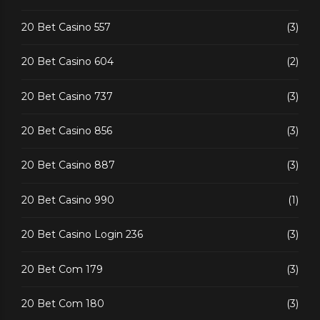
20 Bet Casino 557
(3)
20 Bet Casino 604
(2)
20 Bet Casino 737
(3)
20 Bet Casino 856
(3)
20 Bet Casino 887
(3)
20 Bet Casino 990
(1)
20 Bet Casino Login 236
(3)
20 Bet Com 179
(3)
20 Bet Com 180
(3)