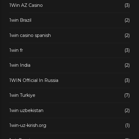
1Win AZ Casino
(3)
1win Brazil
(2)
1win casino spanish
(2)
1win fr
(3)
1win India
(2)
1WIN Official In Russia
(3)
1win Turkiye
(7)
1win uzbekistan
(2)
1win-uz-kirish.org
(1)