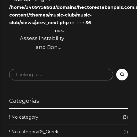
/home/u409758923/domains/hectorestebanpais.com.ar
Plattform in
content/themes/music-club/music-
Österreich
club/views/prev_next.php
on line
36
next
Assess Instability
and Bonus
Triggers in the
Demo of Poultry
Path
Categorías
! No category
(3)
! No category05_Greek
(1)