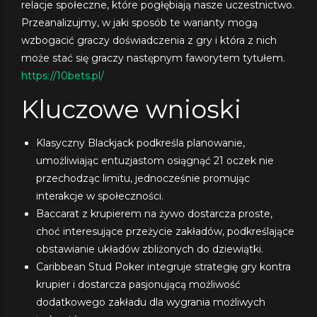
relacje społeczne, które pogłębiają nasze uczestnictwo.
Przeanalizujmy, w jaki sposób te warianty mogą
wzbogacić graczy doświadczenia z gry i która z nich
może stać się graczy następnym faworytem tytułem.
https://10bets.pl/
Kluczowe wnioski
Klasyczny Blackjack podkreśla planowanie,
umożliwiając entuzjastom osiągnąć 21 oczek nie
przechodząc limitu, jednocześnie promując
interakcje w społeczności.
Baccarat z krupierem na żywo dostarcza proste,
choć interesujące przeżycie zakładów, podkreślające
obstawianie układów zbliżonych do dziewiątki.
Caribbean Stud Poker integruje strategię gry kontra
krupier i dostarcza pasjonującą możliwość
dodatkowego zakładu dla wygrania możliwych