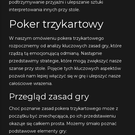
podtrzymywanie przyjaźni i ulepszanie sztuki
interpretowania innych przy stole.
Poker trzykartowy
W naszym omówieniu pokera trzykartowego
rozpoczniemy od analizy kluczowych zasad gry, które
rządzą tą emocjonującą odmianą. Następnie
przedstawimy strategie, które mogą zwiększyć nasze
szanse przy stole. Pojęcie tych kluczowych aspektów
pozwoli nam lepiej włączyć się w grę i ulepszyć nasze
całościowe wrażenia.
Przegląd zasad gry
Choć poznanie zasad pokera trzykartowego może z
początku być zniechęcająca, po ich przedstawieniu
okazuje się całkiem prosta. Możemy śmiało poznać
podstawowe elementy gry: