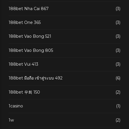
188bet Nha Cai 867
(3)
188bet One 365
(3)
188bet Vao Bong 521
(3)
188bet Vao Bong 805
(3)
188bet Vui 413
(3)
188bet มือถือ เข้าสู่ระบบ 492
(6)
188bet 우회 150
(2)
1casino
(1)
1w
(2)