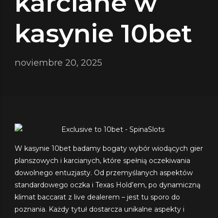
karciane w
kasynie 10bet
noviembre 20, 2025
W kasynie 10bet badamy bogaty wybór wiodących gier
planszowych i karcianych, które spełnią oczekiwania
dowolnego entuzjasty. Od przemyślanych aspektów
standardowego oczka i Texas Hold’em, po dynamiczną
klimat baccarat z live dealerem – jest tu sporo do
poznania. Każdy tytuł dostarcza unikalne aspekty i