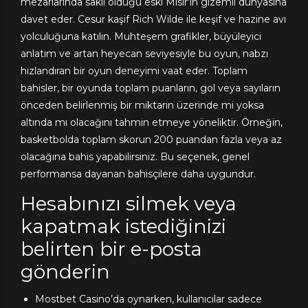
mezarlarında saklı olduğu eski Mısır’ın gizemli dünyasına
davet eder. Cesur kaşif Rich Wilde ile keşif ve hazine avı
yolculuğuna katılın. Muhteşem grafikler, büyüleyici
anlatım ve artan heyecan seviyesiyle bu oyun, nabzı
hızlandıran bir oyun deneyimi vaat eder. Toplam
bahisler, bir oyunda toplam puanların, gol veya sayıların
önceden belirlenmiş bir miktarın üzerinde mi yoksa
altında mı olacağını tahmin etmeye yöneliktir. Örneğin,
basketbolda toplam skorun 200 puandan fazla veya az
olacağına bahis yapabilirsiniz. Bu seçenek, genel
performansa dayanan bahisçilere daha uygundur.
Hesabınızı silmek veya
kapatmak istediğinizi
belirten bir e-posta
gönderin
Mostbet Casino’da oynarken, kullanıcılar sadece