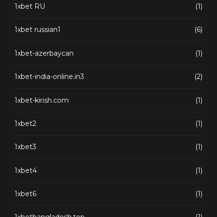
1xbet RU
(1)
1xbet russian1
(6)
1xbet-azerbaycan
(1)
1xbet-india-online.in3
(2)
1xbet-kirish.com
(1)
1xbet2
(1)
1xbet3
(1)
1xbet4
(1)
1xbet6
(1)