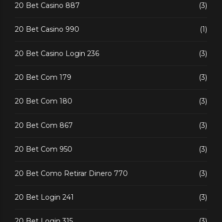
20 Bet Casino 887
(3)
20 Bet Casino 990
(1)
20 Bet Casino Login 236
(3)
20 Bet Com 179
(3)
20 Bet Com 180
(3)
20 Bet Com 867
(3)
20 Bet Com 950
(3)
20 Bet Como Retirar Dinero 770
(3)
20 Bet Login 241
(3)
20 Bet Login 315
(3)