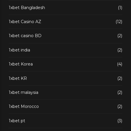
1xbet Bangladesh
(1)
1xbet Casino AZ
(12)
1xbet casino BD
(2)
1xbet india
(2)
1xbet Korea
(4)
1xbet KR
(2)
1xbet malaysia
(2)
1xbet Morocco
(2)
1xbet pt
(3)