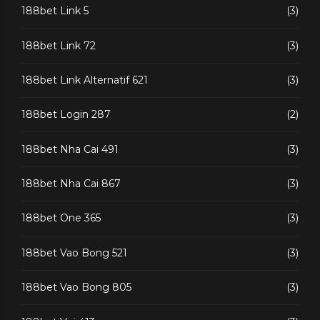
188bet Link 5
(3)
188bet Link 72
(3)
188bet Link Alternatif 621
(3)
188bet Login 287
(2)
188bet Nha Cai 491
(3)
188bet Nha Cai 867
(3)
188bet One 365
(3)
188bet Vao Bong 521
(3)
188bet Vao Bong 805
(3)