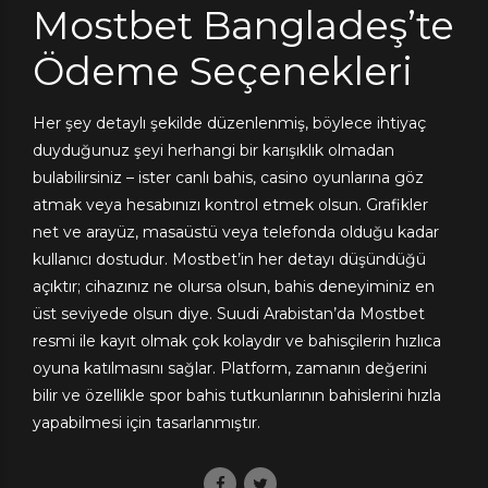
Mostbet Bangladeş’te
Ödeme Seçenekleri
Her şey detaylı şekilde düzenlenmiş, böylece ihtiyaç
duyduğunuz şeyi herhangi bir karışıklık olmadan
bulabilirsiniz – ister canlı bahis, casino oyunlarına göz
atmak veya hesabınızı kontrol etmek olsun. Grafikler
net ve arayüz, masaüstü veya telefonda olduğu kadar
kullanıcı dostudur. Mostbet’in her detayı düşündüğü
açıktır; cihazınız ne olursa olsun, bahis deneyiminiz en
üst seviyede olsun diye. Suudi Arabistan’da Mostbet
resmi ile kayıt olmak çok kolaydır ve bahisçilerin hızlıca
oyuna katılmasını sağlar. Platform, zamanın değerini
bilir ve özellikle spor bahis tutkunlarının bahislerini hızla
yapabilmesi için tasarlanmıştır.