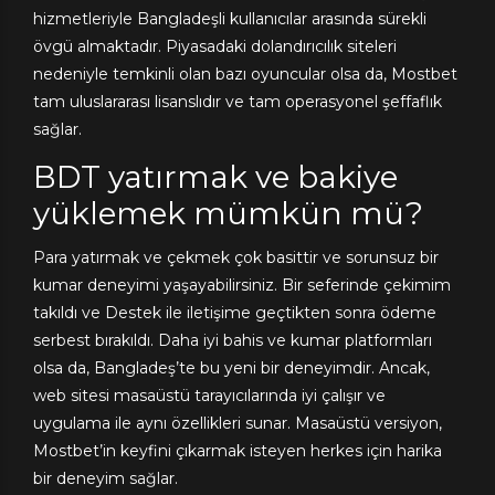
hizmetleriyle Bangladeşli kullanıcılar arasında sürekli
övgü almaktadır. Piyasadaki dolandırıcılık siteleri
nedeniyle temkinli olan bazı oyuncular olsa da, Mostbet
tam uluslararası lisanslıdır ve tam operasyonel şeffaflık
sağlar.
BDT yatırmak ve bakiye
yüklemek mümkün mü?
Para yatırmak ve çekmek çok basittir ve sorunsuz bir
kumar deneyimi yaşayabilirsiniz. Bir seferinde çekimim
takıldı ve Destek ile iletişime geçtikten sonra ödeme
serbest bırakıldı. Daha iyi bahis ve kumar platformları
olsa da, Bangladeş’te bu yeni bir deneyimdir. Ancak,
web sitesi masaüstü tarayıcılarında iyi çalışır ve
uygulama ile aynı özellikleri sunar. Masaüstü versiyon,
Mostbet’in keyfini çıkarmak isteyen herkes için harika
bir deneyim sağlar.