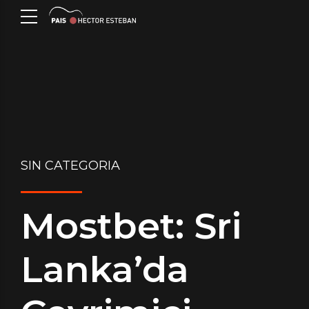
SIN CATEGORIA
Mostbet: Sri
Lanka’da