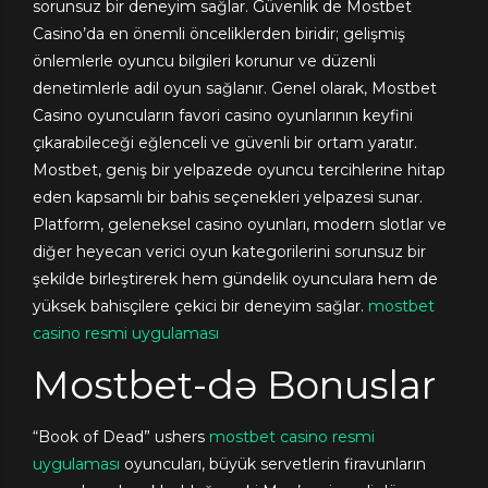
sorunsuz bir deneyim sağlar. Güvenlik de Mostbet
Casino’da en önemli önceliklerden biridir; gelişmiş
önlemlerle oyuncu bilgileri korunur ve düzenli
denetimlerle adil oyun sağlanır. Genel olarak, Mostbet
Casino oyuncuların favori casino oyunlarının keyfini
çıkarabileceği eğlenceli ve güvenli bir ortam yaratır.
Mostbet, geniş bir yelpazede oyuncu tercihlerine hitap
eden kapsamlı bir bahis seçenekleri yelpazesi sunar.
Platform, geleneksel casino oyunları, modern slotlar ve
diğer heyecan verici oyun kategorilerini sorunsuz bir
şekilde birleştirerek hem gündelik oyunculara hem de
yüksek bahisçilere çekici bir deneyim sağlar.
mostbet
casino resmi uygulaması
Mostbet-də Bonuslar
“Book of Dead” ushers
mostbet casino resmi
uygulaması
oyuncuları, büyük servetlerin firavunların