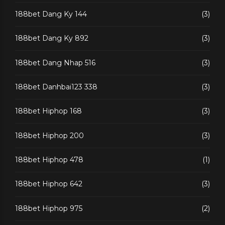
188bet Dang Ky 144
(3)
188bet Dang Ky 892
(3)
188bet Dang Nhap 516
(3)
188bet Danhbai123 338
(3)
188bet Hiphop 168
(3)
188bet Hiphop 200
(3)
188bet Hiphop 478
(1)
188bet Hiphop 642
(3)
188bet Hiphop 975
(2)