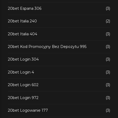
20bet Espana 306
(3)
20bet Italia 240
(2)
20bet Italia 404
(3)
20bet Kod Promocyjny Bez Depozytu 995
(3)
20bet Login 304
(3)
20bet Login 4
(3)
20bet Login 602
(3)
20bet Login 972
(3)
20bet Logowanie 177
(3)