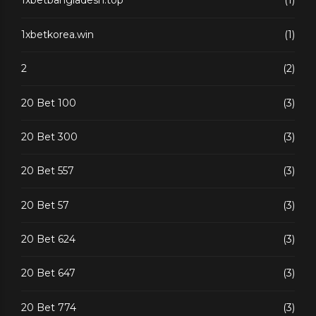
1xbetbangladesh.top
(1)
1xbetkorea.win
(1)
2
(2)
20 Bet 100
(3)
20 Bet 300
(3)
20 Bet 557
(3)
20 Bet 57
(3)
20 Bet 624
(3)
20 Bet 647
(3)
20 Bet 774
(3)