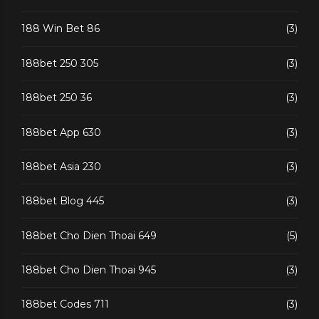
188 Win Bet 86
(3)
188bet 250 305
(3)
188bet 250 36
(3)
188bet App 630
(3)
188bet Asia 230
(3)
188bet Blog 445
(3)
188bet Cho Dien Thoai 649
(5)
188bet Cho Dien Thoai 945
(3)
188bet Codes 711
(3)