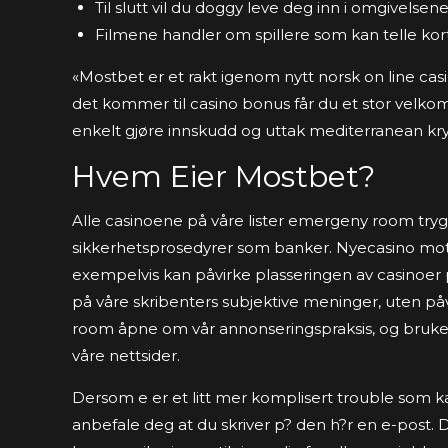
Til slutt vil du doggy leve deg inn i omgivelse
Filmene handler om spillere som kan telle kort, 
«Mostbet er et rakt igenom nytt norsk on line casi
det kommer til casino bonus får du et stor velko
enkelt gjøre innskudd og uttak mediterranean kr
Hvem Eier Mostbet?
Alle casinoene på våre lister emergeny room try
sikkerhetsprosedyrer som banker. Nyecasino mot
exempelvis kan påvirke plasseringen av casinoer p
på våre skribenters subjektive meninger, uten på
room åpne om vår annonseringspraksis, og bruker
våre nettsider.
Dersom e er et litt mer komplisert trouble som ka
anbefale deg at du skriver p? den h?r en e-post. 