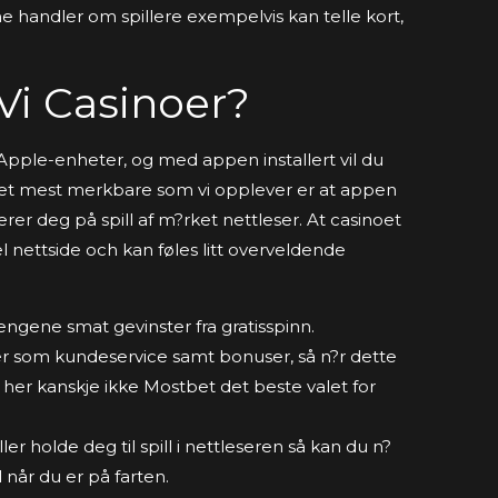
ene handler om spillere exempelvis kan telle kort,
i Casinoer?
pple-enheter, og med appen installert vil du
Det mest merkbare som vi opplever er at appen
rer deg på spill af m?rket nettleser. At casinoet
l nettside och kan føles litt overveldende
gene smat gevinster fra gratisspinn.
er som kundeservice samt bonuser, så n?r dette
r her kanskje ikke Mostbet det beste valet for
er holde deg til spill i nettleseren så kan du n?
når du er på farten.