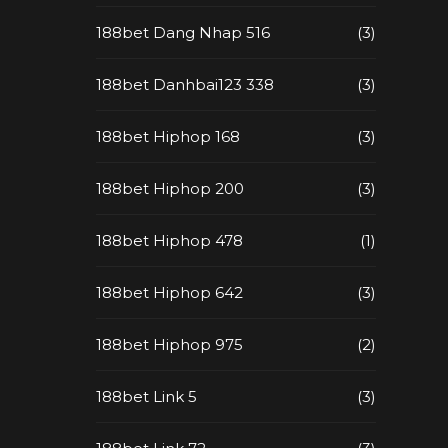
188bet Dang Nhap 516
(3)
188bet Danhbai123 338
(3)
188bet Hiphop 168
(3)
188bet Hiphop 200
(3)
188bet Hiphop 478
(1)
188bet Hiphop 642
(3)
188bet Hiphop 975
(2)
188bet Link 5
(3)