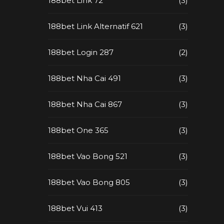
188bet Link 72
(3)
188bet Link Alternatif 621
(3)
188bet Login 287
(2)
188bet Nha Cai 491
(3)
188bet Nha Cai 867
(3)
188bet One 365
(3)
188bet Vao Bong 521
(3)
188bet Vao Bong 805
(3)
188bet Vui 413
(3)