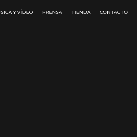
SICA Y VÍDEO
PRENSA
TIENDA
CONTACTO