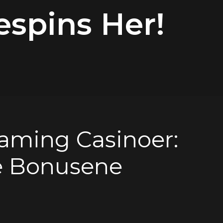
espins Her!
aming Casinoer:
e Bonusene