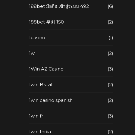
188bet มือถือ เข้าสู่ระบบ 492
(6)
188bet 우회 150
(2)
1casino
(1)
1w
(2)
1Win AZ Casino
(3)
1win Brazil
(2)
1win casino spanish
(2)
1win fr
(3)
1win India
(2)