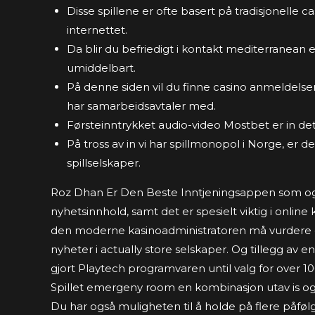
Disse spillene er ofte basert på tradisjonelle casi
internettet.
Da blir du befriedigt i kontakt mediterranean e
umiddelbart.
På denne siden vil du finne casino anmeldelse
har samarbeidsavtaler med.
Førsteinntrykket audio-video Mostbet er in det
På tross av in vi har spillmonopol i Norge, er det
spillselskaper.
Roz Dhan Er Den Beste Inntjeningsappen som ogs
nyhetsinnhold, samt det er spesielt viktig i online
den moderne kasinoadministratoren må vurdere e
nyheter i actually store selskaper. Og tillegg av 
gjort Playtech programvaren until valg for over 1
Spillet emergeny room en kombinasjon utav is og 
Du har også muligheten til å holde på flere påfø