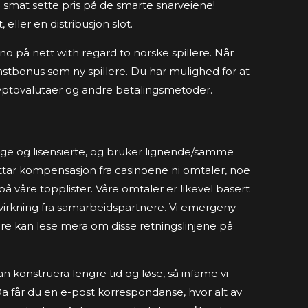
ne smat sette pris på de smarte snarveiene!
eller en distribusjon slot.
no på nett with regard to norske spillere. Når
mstbonus som ny spillere. Du har mulighed for at
yptovalutaer og andre betalingsmetoder.
gge og lisensierte, og bruker lignende/samme
tar kompensasjon fra casinoene ni omtaler, noe
å våre topplister. Våre omtaler er likevel basert
virkning fra samarbeidspartnere. Vi emergeny
e kan lese mera om disse retningslinjene på
n konstruera lengre tid og løse, så infame vi
Da får du en e-post korrespondanse, hvor alt av