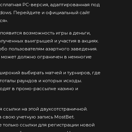
сплатная PC-версия, адаптированная под
dows. Перейдите и официальный сайт
ся».
 появится возможность игры а деньги,
лученных выигрышей и участия в акциях.
обо пользователям азартного заведения.
ет может должно ограничен в немногие
широкий выбирать матчей и турниров, где
 тоталы раундов и которых исходы.
ходят в промо-рассылке казино и
 ссылки на этой двухсотстраничной.
 свою учетную запись MostBet.
е только ссылки для регистрации новой