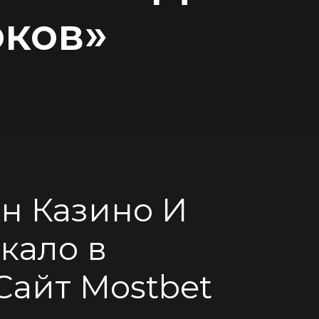
оков»
н Казино И
кало в
айт Mostbet