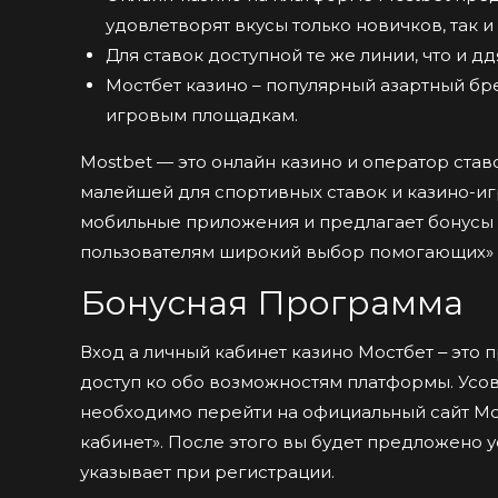
удовлетворят вкусы только новичков, так и
Для ставок доступной те же линии, что и дд
Мостбет казино – популярный азартный бр
игровым площадкам.
Mostbet — это онлайн казино и оператор ста
малейшей для спортивных ставок и казино-иг
мобильные приложения и предлагает бонусы 
пользователям широкий выбор помогающих» 
Бонусная Программа
Вход а личный кабинет казино Мостбет ‒ это п
доступ ко обо возможностям платформы. Усо
необходимо перейти на официальный сайт Мос
кабинет». После этого вы будет предложено у
указывает при регистрации.