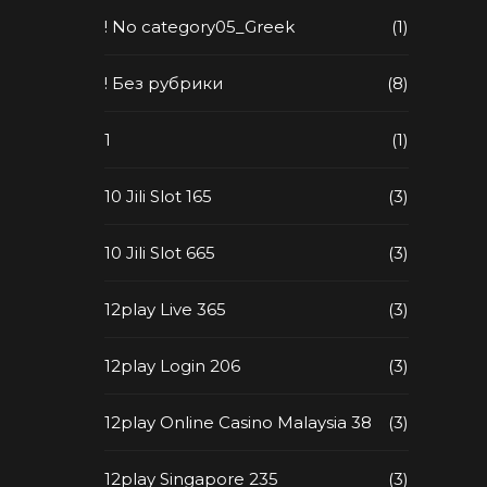
! No category05_Greek
(1)
! Без рубрики
(8)
1
(1)
10 Jili Slot 165
(3)
10 Jili Slot 665
(3)
12play Live 365
(3)
12play Login 206
(3)
12play Online Casino Malaysia 38
(3)
12play Singapore 235
(3)