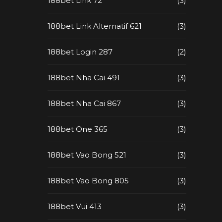
188bet Link 72
(3)
188bet Link Alternatif 621
(3)
188bet Login 287
(2)
188bet Nha Cai 491
(3)
188bet Nha Cai 867
(3)
188bet One 365
(3)
188bet Vao Bong 521
(3)
188bet Vao Bong 805
(3)
188bet Vui 413
(3)