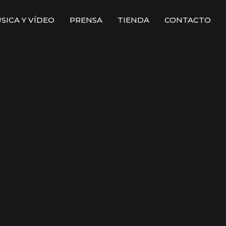
SICA Y VÍDEO
PRENSA
TIENDA
CONTACTO