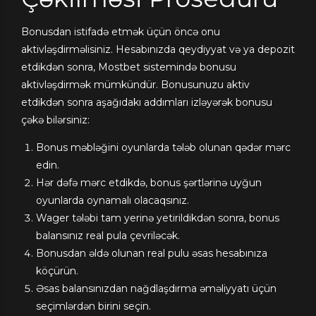
Bonusdan istifadə etmək üçün öncə onu
aktivləşdirməlisiniz. Hesabınızda qeydiyyat və ya depozit
etdikdən sonra, Mostbet sistemində bonusu
aktivləşdirmək mümkündür. Bonusunuzu aktiv
etdikdən sonra aşağıdakı addımları izləyərək bonusu
çəkə bilərsiniz:
Bonus məbləğini oyunlarda tələb olunan qədər mərc
edin.
Hər dəfə mərc etdikdə, bonus şərtlərinə uyğun
oyunlarda oynamalı olacaqsınız.
Wager tələbi tam yerinə yetirildikdən sonra, bonus
balansınız real pula çevriləcək.
Bonusdan əldə olunan real pulu əsas hesabınıza
köçürün.
Əsas balansınızdan nağdlaşdırma əməliyyatı üçün
seçimlərdən birini seçin.