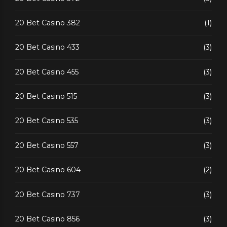
20 Bet Casino 382
(1)
20 Bet Casino 433
(3)
20 Bet Casino 455
(3)
20 Bet Casino 515
(3)
20 Bet Casino 535
(3)
20 Bet Casino 557
(3)
20 Bet Casino 604
(2)
20 Bet Casino 737
(3)
20 Bet Casino 856
(3)