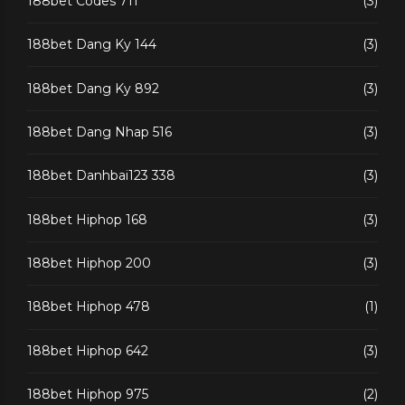
188bet Codes 711
(3)
188bet Dang Ky 144
(3)
188bet Dang Ky 892
(3)
188bet Dang Nhap 516
(3)
188bet Danhbai123 338
(3)
188bet Hiphop 168
(3)
188bet Hiphop 200
(3)
188bet Hiphop 478
(1)
188bet Hiphop 642
(3)
188bet Hiphop 975
(2)