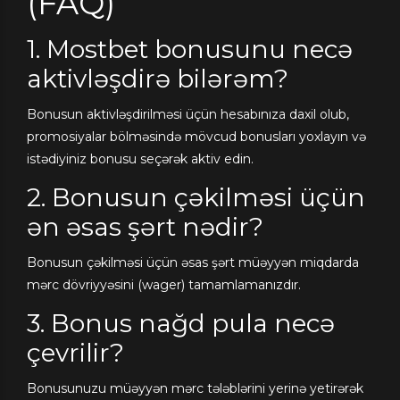
(FAQ)
1. Mostbet bonusunu necə
aktivləşdirə bilərəm?
Bonusun aktivləşdirilməsi üçün hesabınıza daxil olub,
promosiyalar bölməsində mövcud bonusları yoxlayın və
istədiyiniz bonusu seçərək aktiv edin.
2. Bonusun çəkilməsi üçün
ən əsas şərt nədir?
Bonusun çəkilməsi üçün əsas şərt müəyyən miqdarda
mərc dövriyyəsini (wager) tamamlamanızdır.
3. Bonus nağd pula necə
çevrilir?
Bonusunuzu müəyyən mərc tələblərini yerinə yetirərək