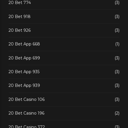
20 Bet 774
(3)
20 Bet 918
(3)
20 Bet 926
(3)
20 Bet App 668
(1)
20 Bet App 699
(3)
20 Bet App 935
(3)
20 Bet App 939
(3)
20 Bet Casino 106
(3)
20 Bet Casino 196
(2)
20 Bet Casino 372
(3)