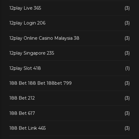
12play Live 365
(3)
12play Login 206
(3)
12play Online Casino Malaysia 38
(3)
12play Singapore 235
(3)
12play Slot 418
(1)
188 Bet 188 Bet 188bet 799
(3)
188 Bet 212
(3)
188 Bet 617
(3)
188 Bet Link 465
(3)