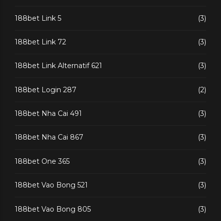
188bet Link 5
(3)
188bet Link 72
(3)
188bet Link Alternatif 621
(3)
188bet Login 287
(2)
188bet Nha Cai 491
(3)
188bet Nha Cai 867
(3)
188bet One 365
(3)
188bet Vao Bong 521
(3)
188bet Vao Bong 805
(3)