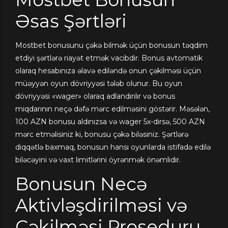
Əsas Şərtləri
Mostbet bonusunu çəkə bilmək üçün bonusun təqdim
etdiyi şərtlərə riayət etmək vacibdir. Bonus avtomatik
olaraq hesabınıza əlavə ediləndə onun çəkilməsi üçün
müəyyən oyun dövriyyəsi tələb olunur. Bu oyun
dövriyyəsi «wager» olaraq adlandırılır və bonus
miqdarının neçə dəfə mərc edilməsini göstərir. Məsələn,
100 AZN bonusu aldınızsa və wager 5x-dirsə, 500 AZN
mərc etməlisiniz ki, bonusu çəkə biləsiniz. Şərtlərə
diqqətlə baxmaq, bonusun hansı oyunlarda istifadə edilə
biləcəyini və vaxt limitlərini öyrənmək önəmlidir.
Bonusun Necə
Aktivləşdirilməsi və
Çəkilməsi Proseduru