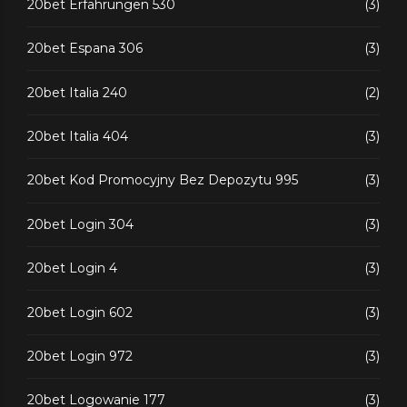
20bet Erfahrungen 530
(3)
20bet Espana 306
(3)
20bet Italia 240
(2)
20bet Italia 404
(3)
20bet Kod Promocyjny Bez Depozytu 995
(3)
20bet Login 304
(3)
20bet Login 4
(3)
20bet Login 602
(3)
20bet Login 972
(3)
20bet Logowanie 177
(3)