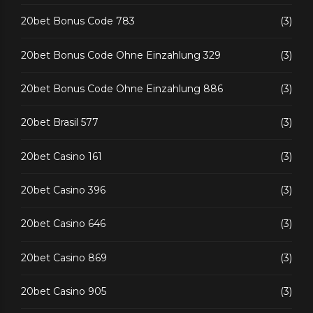
20bet Bonus Code 783
(3)
20bet Bonus Code Ohne Einzahlung 329
(3)
20bet Bonus Code Ohne Einzahlung 886
(3)
20bet Brasil 577
(3)
20bet Casino 161
(3)
20bet Casino 396
(3)
20bet Casino 646
(3)
20bet Casino 869
(3)
20bet Casino 905
(3)