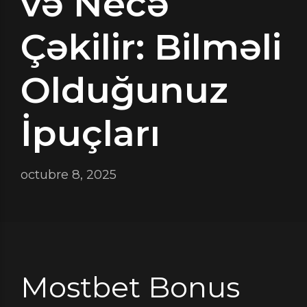
və Necə
Çəkilir: Bilməli
Olduğunuz
İpuçları
octubre 8, 2025
Mostbet Bonus