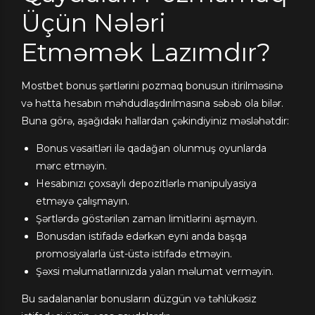
Üçün Nələri
Etməmək Lazımdır?
Mostbet bonus şərtlərini pozmaq bonusun itirilməsinə
və hətta hesabın məhdudlaşdırılmasına səbəb ola bilər.
Buna görə, aşağıdakı hallardan çəkindiyiniz məsləhətdir:
Bonus vəsaitləri ilə qadağan olunmuş oyunlarda
mərc etməyin.
Hesabınızı çoxsaylı depozitlərlə manipulyasiya
etməyə çalışmayın.
Şərtlərdə göstərilən zaman limitlərini aşmayın.
Bonusdan istifadə edərkən eyni anda başqa
promosiyalarla üst-üstə istifadə etməyin.
Şəxsi məlumatlarınızda yalan məlumat verməyin.
Bu sadalananlar bonusların düzgün və təhlükəsiz