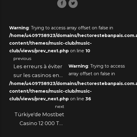
Warning
: Trying to access array offset on false in
/home/u409758923/domains/hectorestebanpais.com.ar
content/themes/music-club/music-
club/views/prev_next.php
on line
10
previous
Les erreurs à éviter
Warning
: Trying to access
array offset on false in
sur les casinos en
/home/u409758923/domains/hectorestebanpais.com.ar
ligne France : Avis
content/themes/music-club/music-
d'experts
club/views/prev_next.php
on line
36
next
Türkiye'de Mostbet
Casino 12 000 Try
Bonusu