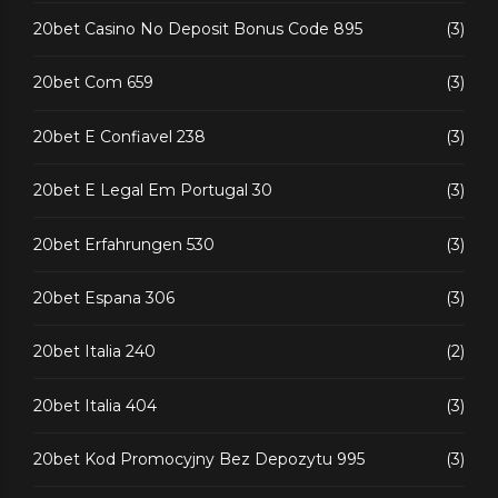
20bet Casino No Deposit Bonus Code 895
(3)
20bet Com 659
(3)
20bet E Confiavel 238
(3)
20bet E Legal Em Portugal 30
(3)
20bet Erfahrungen 530
(3)
20bet Espana 306
(3)
20bet Italia 240
(2)
20bet Italia 404
(3)
20bet Kod Promocyjny Bez Depozytu 995
(3)