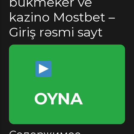
bukmeker ve
kazino Mostbet –
Giriş rəsmi sayt
OYNA