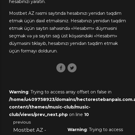
hesabınızı yaratın.
Mostbet AZ rəsmi saytında hesabınızı yenidən təqdim
etmək üçün daxil etməlisiniz. Hesabınızı yenidən təqdim
etmək üçün saytın sahəsində «Hesabım» düyməsini
seçmək və ya saytın sağ üst köşəsindəki «Hesabım»
düyməsini tıklayıb, hesabınızı yenidən təqdim etmək
üçün formayı doldurun.
Warning
: Trying to access array offset on false in
/home/u409758923/domains/hectorestebanpais.com.ar
content/themes/music-club/music-
club/views/prev_next.php
on line
10
previous
Mostbet AZ -
Warning
: Trying to access