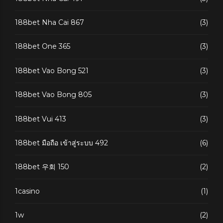
188bet Nha Cai 867
(3)
188bet One 365
(3)
188bet Vao Bong 521
(3)
188bet Vao Bong 805
(3)
188bet Vui 413
(3)
188bet มือถือ เข้าสู่ระบบ 492
(6)
188bet 우회 150
(2)
1casino
(1)
1w
(2)