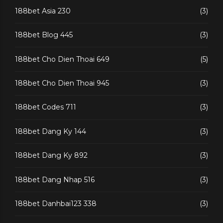
188bet Asia 230
(3)
188bet Blog 445
(3)
188bet Cho Dien Thoai 649
(5)
188bet Cho Dien Thoai 945
(3)
188bet Codes 711
(3)
188bet Dang Ky 144
(3)
188bet Dang Ky 892
(3)
188bet Dang Nhap 516
(3)
188bet Danhbai123 338
(3)