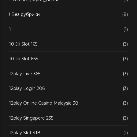
! Без рубрики
(8)
1
(1)
10 Jili Slot 165
(3)
10 Jili Slot 665
(3)
12play Live 365
(3)
12play Login 206
(3)
12play Online Casino Malaysia 38
(3)
12play Singapore 235
(3)
12play Slot 418
(1)