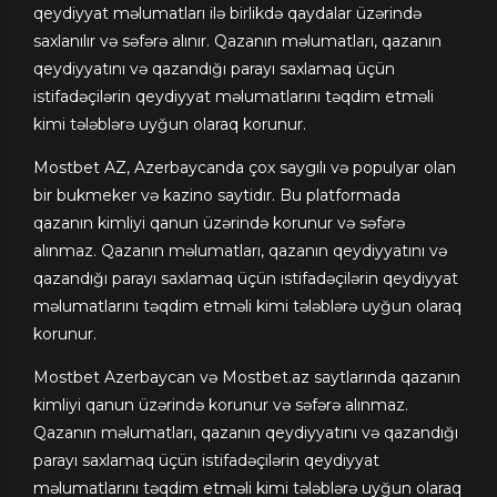
qeydiyyat məlumatları ilə birlikdə qaydalar üzərində
saxlanılır və səfərə alınır. Qazanın məlumatları, qazanın
qeydiyyatını və qazandığı parayı saxlamaq üçün
istifadəçilərin qeydiyyat məlumatlarını təqdim etməli
kimi tələblərə uyğun olaraq korunur.
Mostbet AZ, Azerbaycanda çox saygılı və populyar olan
bir bukmeker və kazino saytidır. Bu platformada
qazanın kimliyi qanun üzərində korunur və səfərə
alınmaz. Qazanın məlumatları, qazanın qeydiyyatını və
qazandığı parayı saxlamaq üçün istifadəçilərin qeydiyyat
məlumatlarını təqdim etməli kimi tələblərə uyğun olaraq
korunur.
Mostbet Azerbaycan və Mostbet.az saytlarında qazanın
kimliyi qanun üzərində korunur və səfərə alınmaz.
Qazanın məlumatları, qazanın qeydiyyatını və qazandığı
parayı saxlamaq üçün istifadəçilərin qeydiyyat
məlumatlarını təqdim etməli kimi tələblərə uyğun olaraq