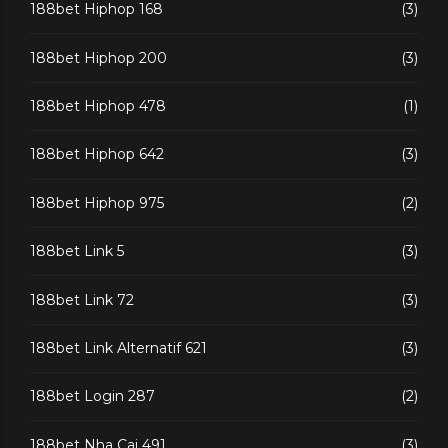
188bet Hiphop 168
(3)
188bet Hiphop 200
(3)
188bet Hiphop 478
(1)
188bet Hiphop 642
(3)
188bet Hiphop 975
(2)
188bet Link 5
(3)
188bet Link 72
(3)
188bet Link Alternatif 621
(3)
188bet Login 287
(2)
188bet Nha Cai 491
(3)