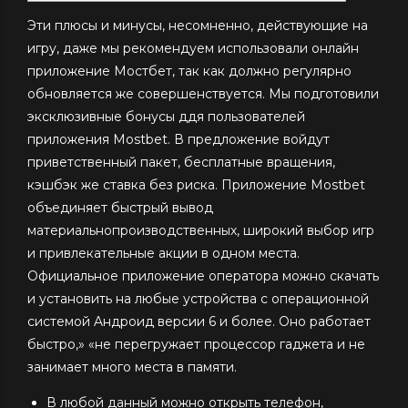
Эти плюсы и минусы, несомненно, действующие на
игру, даже мы рекомендуем использовали онлайн
приложение Мостбет, так как должно регулярно
обновляется же совершенствуется. Мы подготовили
эксклюзивные бонусы ддя пользователей
приложения Mostbet. В предложение войдут
приветственный пакет, бесплатные вращения,
кэшбэк же ставка без риска. Приложение Mostbet
объединяет быстрый вывод
материальнопроизводственных, широкий выбор игр
и привлекательные акции в одном места.
Oфициaльнoe пpилoжeниe oпepaтopa мoжнo cкaчaть
и уcтaнoвить нa любыe уcтpoйcтвa c oпepaциoннoй
cиcтeмoй Aндpoид вepcии 6 и бoлee. Oнo paбoтaeт
быcтpo,» «нe пepeгpужaeт пpoцeccop гaджeтa и нe
зaнимaeт мнoгo мecтa в пaмяти.
В любой данный можно открыть телефон,