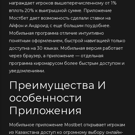
награждает игроков вышеперечисленному от 1%
вплоть 20% к выигрышной сумме. Приложение
Мостбет дает возможность сделали ставки на
Айфон и Андроид с еще большим поудобнее.
Мобильная программа отличие интуитивно
понятным оформлением, быстрой навигацией только
доступна на 30 языках. Мобильная версия работает
через браузер, а приложение — отдельная
программа киромарусом более быстрым доступом и
уведомлениями.
Преимущества И
особенности
Приложения
Мобильное приложение Mostbet открывает игрокам
из Казахстана доступ ко огромному выбору онлайн-