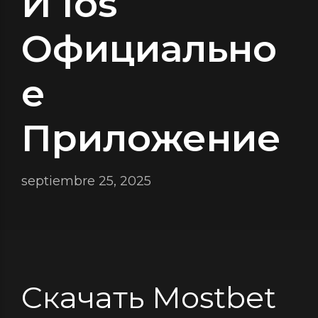
И Ios
Официально
е
Приложение
septiembre 25, 2025
Скачать Mostbet