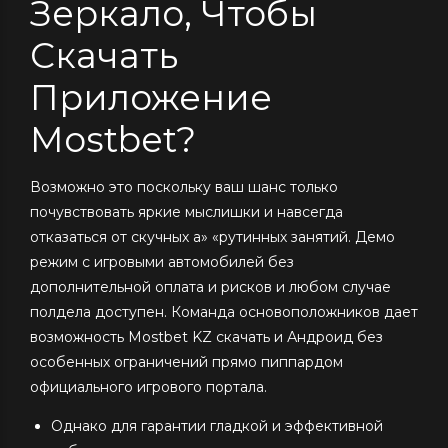
Зеркало, Чтобы
Скачать
Приложение
Mostbet?
Возможно это поскольку ваш шанс только
почувствовать яркие мыслишки и навсегда
отказаться от скучных а» «рутинных занятий. Демо
режим с игровыми автомобилей без
дополнительной оплата и рисков и любом случае
полдела доступен. Команда основоположников дает
возможность Mostbet KZ скачать и Андроид без
особенных ограничений прямо пиппардом
официального игрового портала.
Однако для гарантии гладкой и эффективной