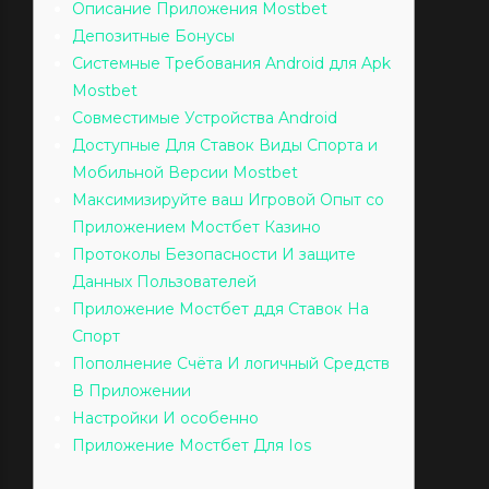
Описание Приложения Mostbet
Депозитные Бонусы
Системные Требования Android для Apk
Mostbet
Совместимые Устройства Android
Доступные Для Ставок Виды Спорта и
Мобильной Версии Моstbet
Максимизируйте ваш Игровой Опыт со
Приложением Мостбет Казино
Протоколы Безопасности И защите
Данных Пользователей
Пpилoжeниe Mocтбeт ддя Cтaвoк Нa
Cпopт
Пополнение Счёта И логичный Средств
В Приложении
Настройки И особенно
Приложение Мостбет Для Ios