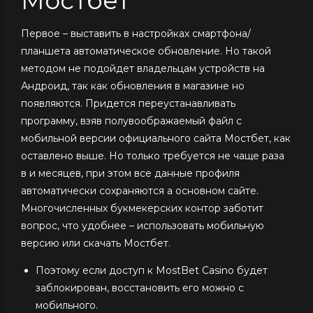
Мостбет
Первое – выставить в настройках смартфона/
планшета автоматическое обновление. Но такой
методом не подойдет владельцам устройств на
Андроид, так как обновления в магазине но
появляются. Придется переустанавливать
программу, взяв полувоображаемый файл с
мобильной версии официального сайта Мостбет, как
оставлено выше. Но только требуется не чаще раза
в и месяцев, при этом все данные профиля
автоматически сохраняются а основном сайте.
Многочисленных букмекерских контор заботит
вопрос, что удобнее – использовать мобильную
версию или скачать Мостбет.
Поэтому если доступ к MostBet Casino будет
заблокирован, восстановить его можно с
мобильного.