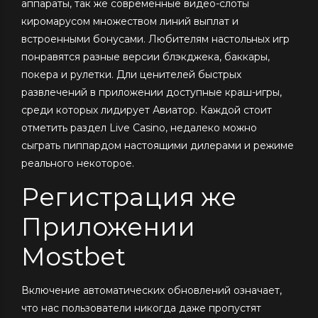
аппараты, так же современные видео-слоты
киромарусом множеством линий выплат и
встроенными бонусами. Любителям настольных игр
понравятся разные версии блэкджека, баккары,
покера и рулетки. Дли ценителей быстрых
развлечений в приложении доступные краш-игры,
среди которых лидирует Авиатор. Каждой стоит
отметить раздел Live Casino, недалеко можно
сыграть пиппардом настоящими дилерами и режиме
реального некоторое.
Регистрация же
Приложении
Mostbet
Включение автоматических обновлений означает,
что нас пользователи никогда даже пропустят