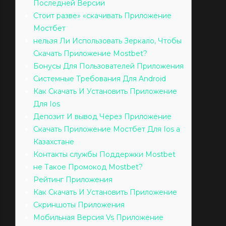
Последней Версии
Стоит разве» «скачивать Приложение
Мостбет
нельзя Ли Использовать Зеркало, Чтобы
Скачать Приложение Mostbet?
Бонусы Для Пользователей Приложения
Системные Требования Для Android
Как Скачать И Установить Приложение
Для Ios
Депозит И вывод Через Приложение
Cкaчaть Пpилoжeниe Mocтбeт Для Ios а
Кaзaxcтaнe
Контакты службы Поддержки Mostbet
не Такое Промокод Mostbet?
Рейтинг Приложения
Как Скачать И Установить Приложение
Скриншоты Приложения
Мобильная Версия Vs Приложение