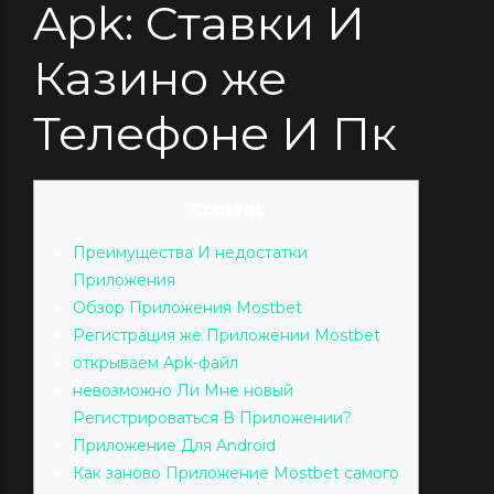
Apk: Ставки И
Казино же
Телефоне И Пк
Content
Преимущества И недостатки
Приложения
Обзор Приложения Mostbet
Регистрация же Приложении Mostbet
открываем Apk-файл
невозможно Ли Мне новый
Регистрироваться В Приложении?
Приложение Для Android
Как заново Приложение Mostbet самого