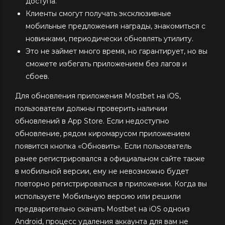
доступа.
Клиенты смогут получать эксклюзивные
мобильные предложения награды, знакомиться с
новинками, периодически обновлять утилиту.
Это не займет много время, но гарантирует, но вы
сможете избегать приложением без лагов и
сбоев.
Для обновления приложения Mostbet на iOS,
пользователи должны проверить наличии
обновлений в App Store. Если недоступно
обновление, рядом киромарусом приложением
появится кнопка «Обновить». Если пользователь
ранее регистрировался а официальном сайте также
в мобильной версии, ему не невозможно будет
повторно регистрироваться в приложении. Когда вы
используете Мобильную версию или решили
предварительно скачать Mostbet на iOS одноиз
Android, процесс удаления аккаунта для вам не