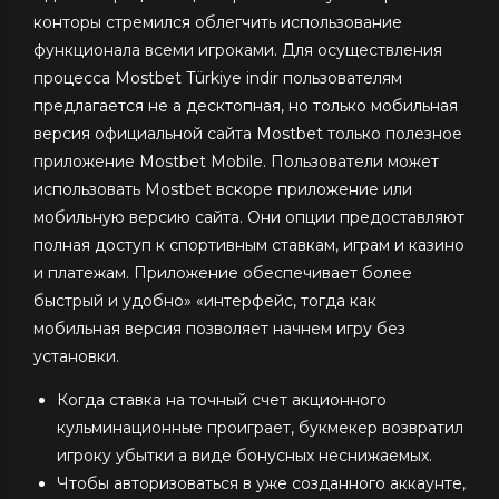
конторы стремился облегчить использование
функционала всеми игроками. Для осуществления
процесса Mostbet Türkiye indir пользователям
предлагается не а десктопная, но только мобильная
версия официальной сайта Mostbet только полезное
приложение Mostbet Mobile. Пользователи может
использовать Mostbet вскоре приложение или
мобильную версию сайта. Они опции предоставляют
полная доступ к спортивным ставкам, играм и казино
и платежам. Приложение обеспечивает более
быстрый и удобно» «интерфейс, тогда как
мобильная версия позволяет начнем игру без
установки.
Когда ставка на точный счет акционного
кульминационные проиграет, букмекер возвратил
игроку убытки а виде бонусных неснижаемых.
Чтобы авторизоваться в уже созданного аккаунте,