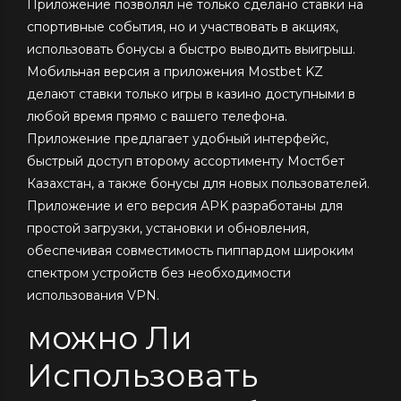
Приложение позволял не только сделано ставки на
спортивные события, но и участвовать в акциях,
использовать бонусы а быстро выводить выигрыш.
Мобильная версия а приложения Mostbet KZ
делают ставки только игры в казино доступными в
любой время прямо с вашего телефона.
Приложение предлагает удобный интерфейс,
быстрый доступ второму ассортименту Мостбет
Казахстан, а также бонусы для новых пользователей.
Приложение и его версия APK разработаны для
простой загрузки, установки и обновления,
обеспечивая совместимость пиппардом широким
спектром устройств без необходимости
использования VPN.
можно Ли
Использовать