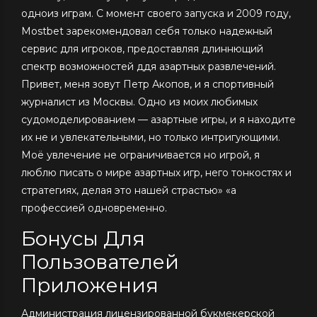
одноиз играм. С момент своего запуска и 2009 году,
Mostbet зарекомендовал себя только надежный
сервис для игроков, предоставляя длиннющий
спектр возможностей ддя азартных развлечений.
Привет, меня зовут Петр Акопов, и я спортивный
журналист из Москвы. Одно из моих любимых
судомоделированием — азартные игры, и я находите
их не и увлекательными, но только интригующими.
Моё увлечение не ограничивается но игрой, я
люблю писать о мире азартных игр, него тонкостях и
стратегиях, делая это нашей страстью» «а
профессией одновременно.
Бонусы Для
Пользователей
Приложения
Администрация лицензированной букмекерской