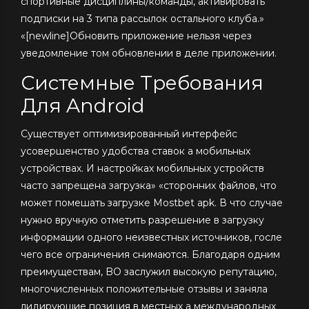
спортивные дисциплины/команды, активировать
подписки на 3 типа рассылок остального клуба.»
«[newline]Обновить приложение нельзя через
уведомление том обновлении в деле приложении.
Системные Требования
Для Android
Существует оптимизированный интерфейс
усовершенство удобства ставок а мобильных
устройствах. И настройках мобильных устройств
часто запрещена загрузка» «сторонних файлов, что
может помешать загрузке Mostbet apk. В что случае
нужно вручную отметить разрешение в загрузку
информации одного неизвестных источников, госле
чего все ограничения снимаются. Благодаря одним
преимуществам, BO заслужил высокую репутацию,
многочисленных положительные отзывы и заняла
лидирующие позиция в местных а международных