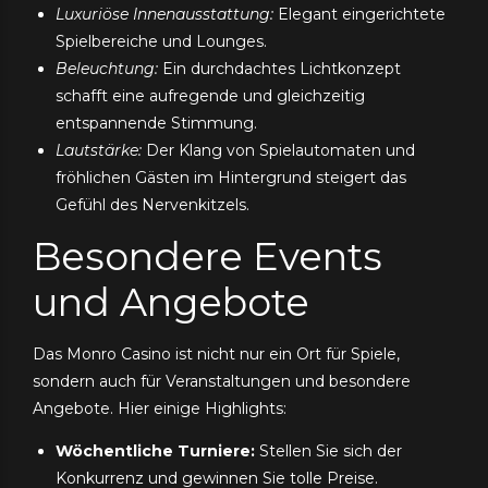
Luxuriöse Innenausstattung:
Elegant eingerichtete
Spielbereiche und Lounges.
Beleuchtung:
Ein durchdachtes Lichtkonzept
schafft eine aufregende und gleichzeitig
entspannende Stimmung.
Lautstärke:
Der Klang von Spielautomaten und
fröhlichen Gästen im Hintergrund steigert das
Gefühl des Nervenkitzels.
Besondere Events
und Angebote
Das Monro Casino ist nicht nur ein Ort für Spiele,
sondern auch für Veranstaltungen und besondere
Angebote. Hier einige Highlights:
Wöchentliche Turniere:
Stellen Sie sich der
Konkurrenz und gewinnen Sie tolle Preise.