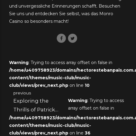
und unvergessliche Erinnerungen schafft. Besuchen
Sie uns und entdecken Sie selbst, was das Monro
Casino so besonders macht!
Warning
: Trying to access array offset on false in
/home/u409758923/domains/hectorestebanpais.com.ar
content/themes/music-club/music-
club/views/prev_next.php
on line
10
previous
Exploring the
Warning
: Trying to access
array offset on false in
Thrills of Patrick
/home/u409758923/domains/hectorestebanpais.com.ar
Spins Casino
content/themes/music-club/music-
-4500749
club/views/prev_next.php
on line
36