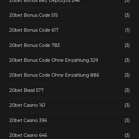
20bet Bonus Bez Depozytu 246
(3)
20bet Bonus Code 515
(3)
20bet Bonus Code 617
(1)
20bet Bonus Code 783
(3)
20bet Bonus Code Ohne Einzahlung 329
(3)
20bet Bonus Code Ohne Einzahlung 886
(3)
20bet Brasil 577
(3)
20bet Casino 161
(3)
20bet Casino 396
(3)
20bet Casino 646
(3)