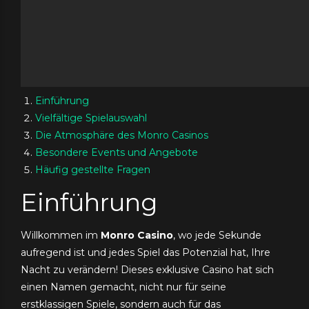
Einführung
Vielfältige Spielauswahl
Die Atmosphäre des Monro Casinos
Besondere Events und Angebote
Häufig gestellte Fragen
Einführung
Willkommen im
Monro Casino
, wo jede Sekunde
aufregend ist und jedes Spiel das Potenzial hat, Ihre
Nacht zu verändern! Dieses exklusive Casino hat sich
einen Namen gemacht, nicht nur für seine
erstklassigen Spiele, sondern auch für das