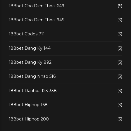
188bet Cho Dien Thoai 649
(5)
188bet Cho Dien Thoai 945
(3)
188bet Codes 711
(3)
188bet Dang Ky 144
(3)
188bet Dang Ky 892
(3)
188bet Dang Nhap 516
(3)
188bet Danhbai123 338
(3)
188bet Hiphop 168
(3)
188bet Hiphop 200
(3)