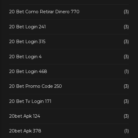
20 Bet Como Retirar Dinero 770
(3)
20 Bet Login 241
(3)
20 Bet Login 315
(3)
20 Bet Login 4
(3)
20 Bet Login 468
(1)
20 Bet Promo Code 250
(3)
20 Bet Tv Login 171
(3)
20bet Apk 124
(3)
20bet Apk 378
(1)