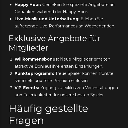
Happy Hour:
Genießen Sie spezielle Angebote an
Getränken während der Happy Hour.
Live-Musik und Unterhaltung:
Erleben Sie
aufregende Live-Performances an Wochenenden.
Exklusive Angebote für
Mitglieder
Willkommensbonus:
Neue Mitglieder erhalten
attraktive Boni auf ihre ersten Einzahlungen.
Punkteprogramm:
Treue Spieler können Punkte
sammeln und tolle Prämien einlösen.
VIP-Events:
Zugang zu exklusiven Veranstaltungen
und Feierlichkeiten für unsere besten Spieler.
Häufig gestellte
Fragen