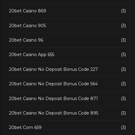
20bet Casino 869
(3)
20bet Casino 905
(3)
20bet Casino 96
(3)
20bet Casino App 655
(3)
20bet Casino No Deposit Bonus Code 227
(3)
20bet Casino No Deposit Bonus Code 564
(3)
20bet Casino No Deposit Bonus Code 871
(3)
20bet Casino No Deposit Bonus Code 895
(3)
20bet Com 659
(3)