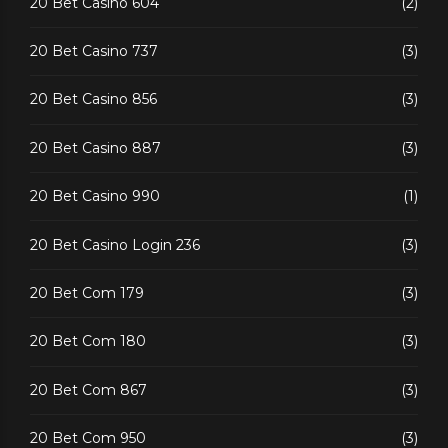
20 Bet Casino 604
(2)
20 Bet Casino 737
(3)
20 Bet Casino 856
(3)
20 Bet Casino 887
(3)
20 Bet Casino 990
(1)
20 Bet Casino Login 236
(3)
20 Bet Com 179
(3)
20 Bet Com 180
(3)
20 Bet Com 867
(3)
20 Bet Com 950
(3)