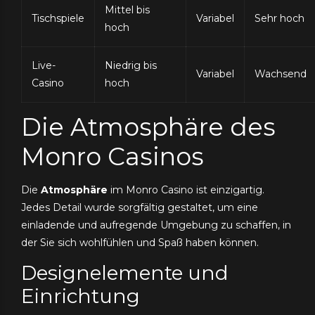
Mittel bis
Tischspiele
Variabel
Sehr hoch
hoch
Live-
Niedrig bis
Variabel
Wachsend
Casino
hoch
Die Atmosphäre des
Monro Casinos
Die
Atmosphäre
im Monro Casino ist einzigartig.
Jedes Detail wurde sorgfältig gestaltet, um eine
einladende und aufregende Umgebung zu schaffen, in
der Sie sich wohlfühlen und Spaß haben können.
Designelemente und
Einrichtung