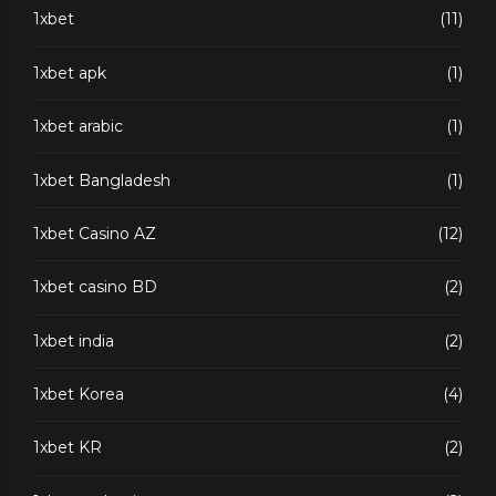
1xbet
(11)
1xbet apk
(1)
1xbet arabic
(1)
1xbet Bangladesh
(1)
1xbet Casino AZ
(12)
1xbet casino BD
(2)
1xbet india
(2)
1xbet Korea
(4)
1xbet KR
(2)