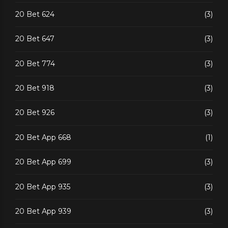
20 Bet 624
(3)
20 Bet 647
(3)
20 Bet 774
(3)
20 Bet 918
(3)
20 Bet 926
(3)
20 Bet App 668
(1)
20 Bet App 699
(3)
20 Bet App 935
(3)
20 Bet App 939
(3)