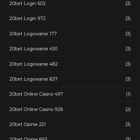
20bet Login 602
(3)
20bet Login 972
(3)
20bet Logowanie 177
(3)
20bet Logowanie 430
(3)
20bet Logowanie 482
(3)
20bet Logowanie 837
(3)
20bet Online Casino 497
(1)
20bet Online Casino 928
(2)
20bet Opinie 221
(3)
20bet Opinie 863
(3)