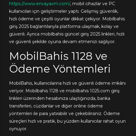
https://www.envayavm.com/
, mobil cihazlar ve PC
kullanıcıları için geliştirmeler yaptı. Gelişmiş güvenlik,
hızlı ödeme ve çeşitli oyunlar dikkat çekiyor. Mobilbahis
giriş 2025 bağlantılarıyla platforma ulaşmak, kolay ve
güvenli. Ayrıca mobilbahis güncel giriş 2025 linkleri, hızlı
ve güvenli şekilde oyuna devam etmenizi sağlıyor.
MobilBahis 1128 ve
Ödeme Yöntemleri
MobilBahis, kullanıcılarına hızlı ve güvenli ödeme imkânı
veriyor. Mobilbahis 1128 ve mobilbahis 1025.com giriş
linkleri üzerinden hesabınıza ulaştığınızda, banka
transferleri, cüzdanlar ve diğer online ödeme
yöntemleri ile para yatırabilir ve çekebilirsiniz. Ödeme
süreçleri hızlı ve pratik, bu yüzden kullanıcılar rahat oyun
oynuyor.