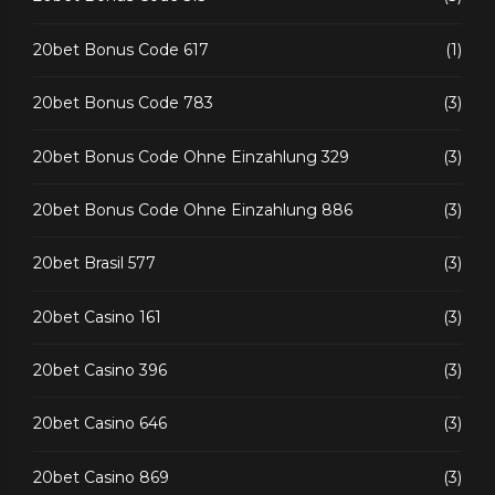
20bet Bonus Code 617
(1)
20bet Bonus Code 783
(3)
20bet Bonus Code Ohne Einzahlung 329
(3)
20bet Bonus Code Ohne Einzahlung 886
(3)
20bet Brasil 577
(3)
20bet Casino 161
(3)
20bet Casino 396
(3)
20bet Casino 646
(3)
20bet Casino 869
(3)