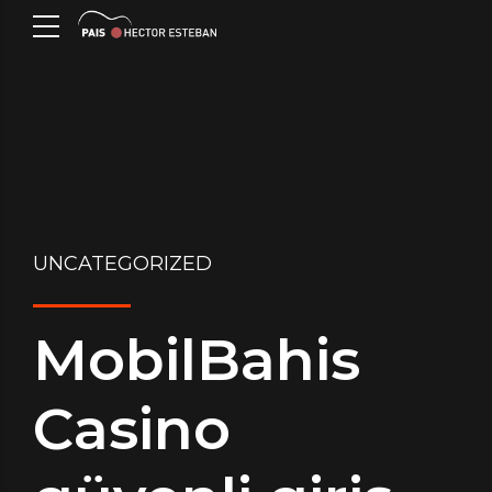
UNCATEGORIZED
MobilBahis
Casino