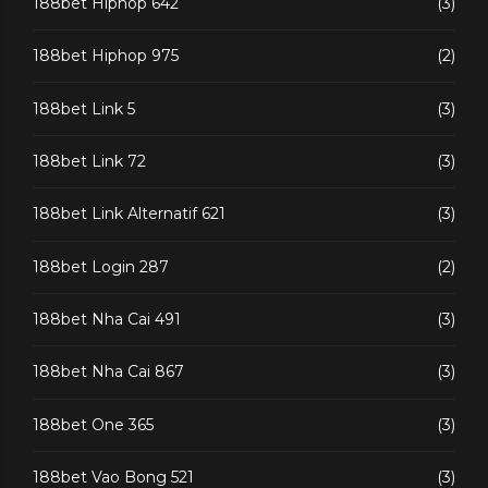
188bet Hiphop 642
(3)
188bet Hiphop 975
(2)
188bet Link 5
(3)
188bet Link 72
(3)
188bet Link Alternatif 621
(3)
188bet Login 287
(2)
188bet Nha Cai 491
(3)
188bet Nha Cai 867
(3)
188bet One 365
(3)
188bet Vao Bong 521
(3)