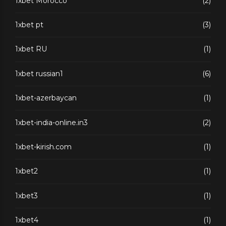
1xbet Morocco
(2)
1xbet pt
(3)
1xbet RU
(1)
1xbet russian1
(6)
1xbet-azerbaycan
(1)
1xbet-india-online.in3
(2)
1xbet-kirish.com
(1)
1xbet2
(1)
1xbet3
(1)
1xbet4
(1)