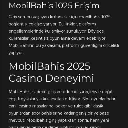
MobilBahis 1025 Erişim
Giriş sorunu yaşayan kullanıcılar için mobilbahis 1025
bağlantısı çok işe yarıyor. Bu linkler, platform
engellemelerinde kullanılıyor sunuluyor. Böylece
kullanıcılar, kesintisiz oyunlarına devam edebiliyor.
MobilBahis’in bu yaklaşımı, platform güvenliğini öncelikli
yapıyor.
MobilBahis 2025
Casino Deneyimi
MobilBahis, sadece giriş ve ödeme süreçleriyle değil,
çeşitli oyunlarıyla kullanıcıları etkiliyor. Slot oyunlarından
canlı casino masalarına, poker ve rulet gibi klasik
oyunlardan spor bahislerine kadar geniş bir yelpaze
mevcut. Mobilbahis giriş yaptıktan sonra, hem yeni
başlayanlar hem de deneyimli oyuncular kendi