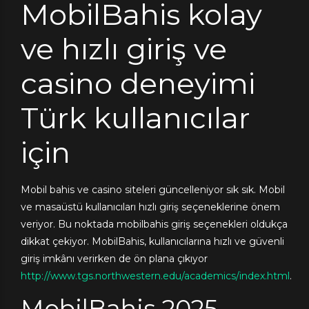
MobilBahis kolay
ve hızlı giriş ve
casino deneyimi
Türk kullanıcılar
için
Mobil bahis ve casino siteleri güncelleniyor sık sık. Mobil
ve masaüstü kullanıcıları hızlı giriş seçeneklerine önem
veriyor. Bu noktada mobilbahis giriş seçenekleri oldukça
dikkat çekiyor. MobilBahis, kullanıcılarına hızlı ve güvenli
giriş imkânı verirken de ön plana çıkıyor
http://www.tgs.northwestern.edu/academics/index.html
.
MobilBahis 2025