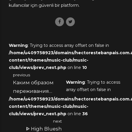
kullanıcılar için güvenli bir platform.
Warning
: Trying to access array offset on false in
/home/u409758923/domains/hectorestebanpais.com.ar
content/themes/music-club/music-
club/views/prev_next.php
on line
10
previous
Каким образом
Warning
: Trying to access
array offset on false in
переживания
/home/u409758923/domains/hectorestebanpais.com.ar
воздействуют на
content/themes/music-club/music-
воспоминания
club/views/prev_next.php
on line
36
next
ᐈ High Bluesh