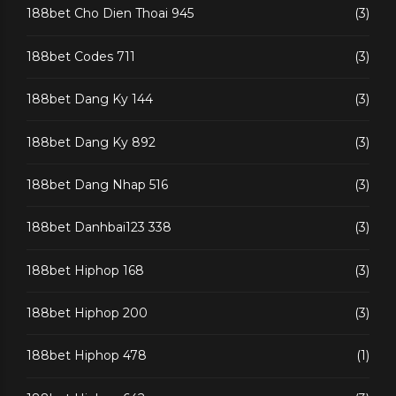
188bet Cho Dien Thoai 945
(3)
188bet Codes 711
(3)
188bet Dang Ky 144
(3)
188bet Dang Ky 892
(3)
188bet Dang Nhap 516
(3)
188bet Danhbai123 338
(3)
188bet Hiphop 168
(3)
188bet Hiphop 200
(3)
188bet Hiphop 478
(1)