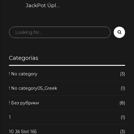
JackPot Úplne
zadarmo Hrací
automat Online
Gamble Online hra,
Playtech
Categorías
! No category
(3)
! No category05_Greek
(1)
! Без рубрики
(8)
1
(1)
10 Jili Slot 165
(3)