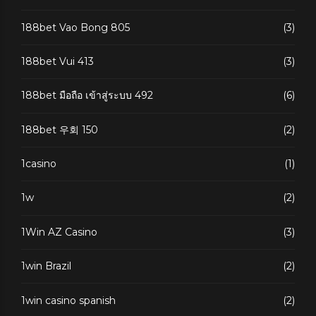
188bet Vao Bong 805
(3)
188bet Vui 413
(3)
188bet มือถือ เข้าสู่ระบบ 492
(6)
188bet 우회 150
(2)
1casino
(1)
1w
(2)
1Win AZ Casino
(3)
1win Brazil
(2)
1win casino spanish
(2)