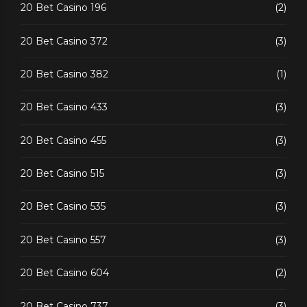
20 Bet Casino 196
(2)
20 Bet Casino 372
(3)
20 Bet Casino 382
(1)
20 Bet Casino 433
(3)
20 Bet Casino 455
(3)
20 Bet Casino 515
(3)
20 Bet Casino 535
(3)
20 Bet Casino 557
(3)
20 Bet Casino 604
(2)
20 Bet Casino 737
(3)