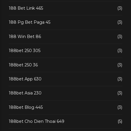
188 Bet Link 465
(3)
188 Pg Bet Paga 45
(3)
188 Win Bet 86
(3)
188bet 250 305
(3)
188bet 250 36
(3)
188bet App 630
(3)
188bet Asia 230
(3)
188bet Blog 445
(3)
188bet Cho Dien Thoai 649
(5)