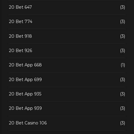
20 Bet 647
(3)
20 Bet 774
(3)
20 Bet 918
(3)
20 Bet 926
(3)
20 Bet App 668
(1)
20 Bet App 699
(3)
20 Bet App 935
(3)
20 Bet App 939
(3)
20 Bet Casino 106
(3)