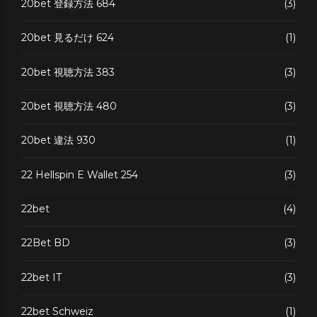
20bet 登録方法 684
(3)
20bet 見るだけ 624
(1)
20bet 視聴方法 383
(3)
20bet 視聴方法 480
(3)
20bet 違法 930
(1)
22 Hellspin E Wallet 254
(3)
22bet
(4)
22Bet BD
(3)
22bet IT
(3)
22bet Schweiz
(1)