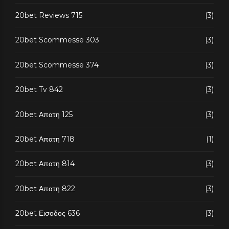
20bet Reviews 715
(3)
20bet Scommesse 303
(3)
20bet Scommesse 374
(3)
20bet Tv 842
(3)
20bet Απατη 125
(3)
20bet Απατη 718
(1)
20bet Απατη 814
(3)
20bet Απατη 822
(3)
20bet Εισοδος 636
(3)