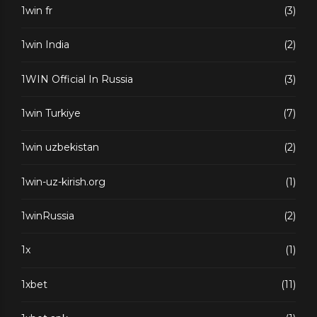
1win fr
(3)
1win India
(2)
1WIN Official In Russia
(3)
1win Turkiye
(7)
1win uzbekistan
(2)
1win-uz-kirish.org
(1)
1winRussia
(2)
1x
(1)
1xbet
(11)