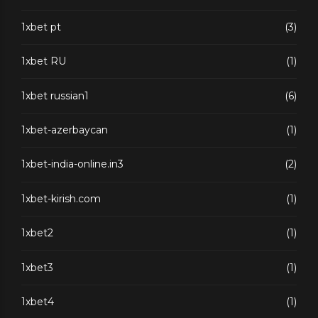
1xbet pt
(3)
1xbet RU
(1)
1xbet russian1
(6)
1xbet-azerbaycan
(1)
1xbet-india-online.in3
(2)
1xbet-kirish.com
(1)
1xbet2
(1)
1xbet3
(1)
1xbet4
(1)