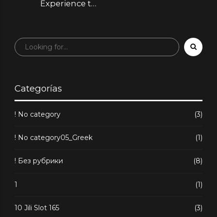
Experience the
High-Flyer
Potential of a
Plinko game,
Boasting 99% RTP
& Adjustable V
Categorías
! No category
(3)
! No category05_Greek
(1)
! Без рубрики
(8)
1
(1)
10 Jili Slot 165
(3)