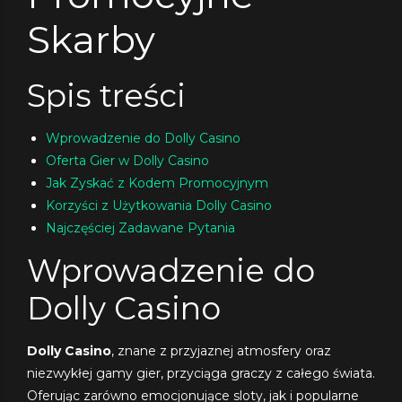
Skarby
Spis treści
Wprowadzenie do Dolly Casino
Oferta Gier w Dolly Casino
Jak Zyskać z Kodem Promocyjnym
Korzyści z Użytkowania Dolly Casino
Najczęściej Zadawane Pytania
Wprowadzenie do
Dolly Casino
Dolly Casino
, znane z przyjaznej atmosfery oraz
niezwykłej gamy gier, przyciąga graczy z całego świata.
Oferując zarówno emocjonujące sloty, jak i popularne