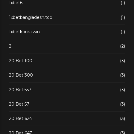
1xbet6
(1)
1xbetbangladesh.top
(1)
1xbetkorea.win
(1)
2
(2)
20 Bet 100
(3)
20 Bet 300
(3)
20 Bet 557
(3)
20 Bet 57
(3)
20 Bet 624
(3)
20 Bet 647
(3)