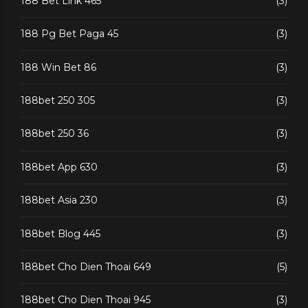
188 Bet Link 465
(3)
188 Pg Bet Paga 45
(3)
188 Win Bet 86
(3)
188bet 250 305
(3)
188bet 250 36
(3)
188bet App 630
(3)
188bet Asia 230
(3)
188bet Blog 445
(3)
188bet Cho Dien Thoai 649
(5)
188bet Cho Dien Thoai 945
(3)