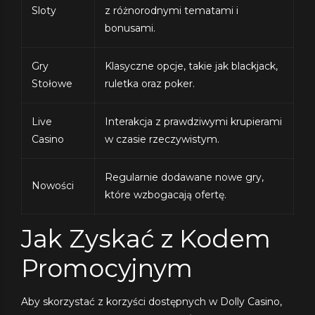
Sloty
z różnorodnymi tematami i
bonusami.
Gry
Klasyczne opcje, takie jak blackjack,
Stołowe
ruletka oraz poker.
Live
Interakcja z prawdziwymi krupierami
Casino
w czasie rzeczywistym.
Regularnie dodawane nowe gry,
Nowości
które wzbogacają ofertę.
Jak Zyskać z Kodem
Promocyjnym
Aby skorzystać z korzyści dostępnych w Dolly Casino,