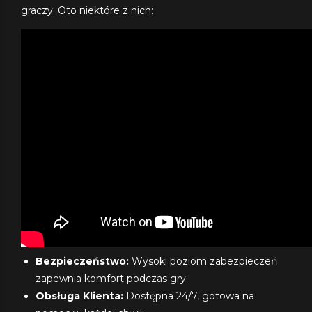
graczy. Oto niektóre z nich:
Bezpieczeństwo:
Wysoki poziom zabezpieczeń
zapewnia komfort podczas gry.
Obsługa Klienta:
Dostępna 24/7, gotowa na