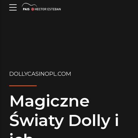
DOLLYCASINOPL.COM
Magiczne
Światy Dolly i