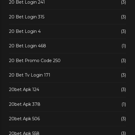
20 Bet Login 241
(3)
20 Bet Login 315
(3)
20 Bet Login 4
(3)
20 Bet Login 468
(1)
20 Bet Promo Code 250
(3)
20 Bet Tv Login 171
(3)
20bet Apk 124
(3)
20bet Apk 378
(1)
20bet Apk 506
(3)
20bet Apk 558
(3)