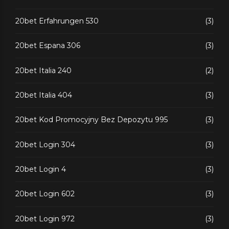
20bet Erfahrungen 530
(3)
20bet Espana 306
(3)
20bet Italia 240
(2)
20bet Italia 404
(3)
20bet Kod Promocyjny Bez Depozytu 995
(3)
20bet Login 304
(3)
20bet Login 4
(3)
20bet Login 602
(3)
20bet Login 972
(3)