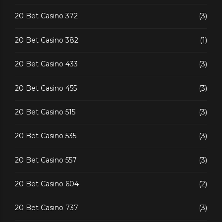
20 Bet Casino 372
(3)
20 Bet Casino 382
(1)
20 Bet Casino 433
(3)
20 Bet Casino 455
(3)
20 Bet Casino 515
(3)
20 Bet Casino 535
(3)
20 Bet Casino 557
(3)
20 Bet Casino 604
(2)
20 Bet Casino 737
(3)