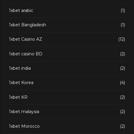
1xbet arabic
(1)
1xbet Bangladesh
(1)
1xbet Casino AZ
(12)
1xbet casino BD
(2)
1xbet india
(2)
1xbet Korea
(4)
1xbet KR
(2)
1xbet malaysia
(2)
1xbet Morocco
(2)