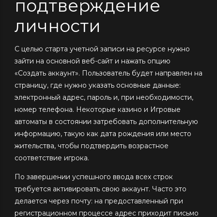
подтверждение
личности
С целью старта учетной записи на ресурсе нужно
зайти на основной веб-сайт и нажать опцию
«Создать аккаунт». Пользователь будет направлен на
страницу, где нужно указать основные данные:
электронный адрес, пароль и, при необходимости,
номер телефона. Некоторые казино и Игровые
автоматы в состоянии затребовать дополнительную
информацию, такую как дата рождения или место
жительства, чтобы подтвердить возрастное
соответствие игрока.
По завершении успешного ввода всех строк
требуется активировать свою аккаунт. Часто это
делается через почту: на предоставленный при
регистрационном процессе адрес приходит письмо