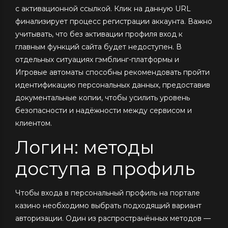
с активационной ссылкой. Клик на данную URL
финализирует процесс регистрации аккаунта. Важно
учитывать, что без активации профиля вход к
главным функций сайта будет недоступен. В
отдельных ситуациях гэмблинг-платформы и
Игровые автоматы способны рекомендовать пройти
идентификацию персональных данных, предоставив
документальные копии, чтобы усилить уровень
безопасности и надёжности между сервисом и
клиентом.
Логин: методы
доступа в профиль
Чтобы входа в персональный профиль на портале
казино необходимо выбрать подходящий вариант
авторизации. Один из распространённых методов —