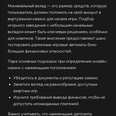
Минимальный вклад — это размер средств, которую
пользователь должен положить на свой аккаунт в
виртуальном казино для начала игры. Подбор
игорного заведения с небольшим начальным
вкладом может быть ключевым решением, особенно
для новичков. Такие внесения предоставляют шанс
тестировать различные игровые автоматы безо
больших финансовых опасностей.
Пара основных подсказок при определения онлайн-
казино с наименьшим пополнением:
Убедитесь в документы и репутацию казино.
Заметьте взгляд на разнообразие доступных
азартных игр.
Изучите требования вывода финансов, чтобы не
допустить неожиданных платежей.
Важно учитывать, что наименьшие депозиты