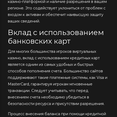
казино-платформой и наличие разрешения в вашем
регионе. Это содействует уклониться от проблем с
входом к активам и обеспечит наивысшую защиту
ваших сведений.
Вклад с использованием
банковских карт
Для многих большинства игроков виртуальных
казино, вклад с использованием кредитных карт
является одним из самых удобных и быстрых
способов пополнения счета. Большинство сайтов
поддерживают такие платежные системы, как Visa и
MasterCard, гарантируя игрокам мгновенные
транзакции. Следует учитывать, что перед
внесением счета необходимо убедиться в
безопасности ресурса и присутствии разрешения.
Процесс внесения баланса при помощи кредитной