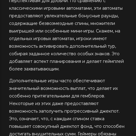
перспективам для добычи. По сравнению с
классическими игровыми автоматами, эти автоматы
предоставляют увлекательные бонусные раунды,
содержащие безвозмездные спины, множители
выигрышей или особенные мини-игры. Скажем, на
отдельных игровых автоматах, игроки имеют
возможность активировать дополнительный тур,
собирая заданное количество особых знаков. Это
добавляет аспект планирования и делает геймплей
более захватывающим.
Дополнительные игры часто обеспечивают
значительный возможность выплат, что делает их
особенно притягательными для гемблеров.
Некоторые из этих даже предоставляют
возможность заполучить прогрессивный джекпот.
Это, означает, что, с каждым спином ставка
повышает совокупный джекпот фонд, что способен
достигать внушительных сумм. Геймеры обязаны