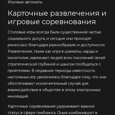
Игровые автоматы.
Карточные развлечения и
игровые соревнования
Столовые игры всегда были существенной частью
социального досуга, и сегодня они проходят
ренессанс благодаря разнообразию и доступности.
Развлечения, такие как игра в шахматы, нарды и
монополия, завлекают людей всех поколений своей
стратегической глубиной и шансом пообщаться с
приятелями. В недавние периоды известность
настольных игр увеличилась благодаря тому, что они
обеспечивают исключительный случай для
взаимодействия в обществе в эпоху электронных
инноваций.
Карточные соревнования удерживают важное
статус в сфере гэмблинга. Оные комбинируют в