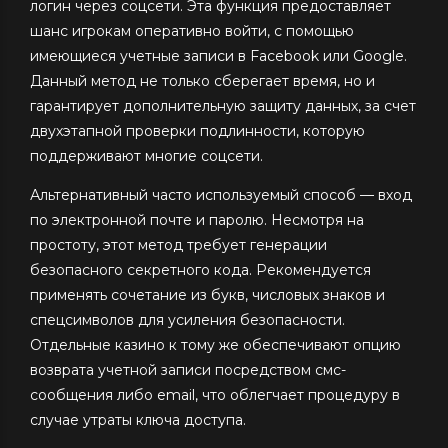
логин через соцсети. Эта функция предоставляет
шанс игрокам оперативно войти, с помощью
имеющиеся учетные записи в Facebook или Google.
Данный метод не только сберегает время, но и
гарантирует дополнительную защиту данных, за счет
двухэтапной проверки подлинности, которую
поддерживают многие соцсети.
Альтернативный часто используемый способ — вход
по электронной почте и паролю. Несмотря на
простоту, этот метод требует генерации
безопасного секретного кода. Рекомендуется
применять сочетание из букв, числовых знаков и
спецсимволов для усиления безопасности.
Отдельные казино к тому же обеспечивают опцию
возврата учетной записи посредством смс-
сообщения либо email, что облегчает процедуру в
случае утраты ключа доступа.