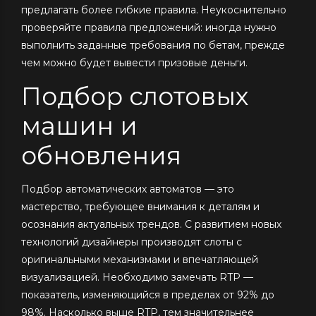
предлагать более гибкие правила. Неукоснительно
проверяйте правила предложений: иногда нужно
выполнить заданные требования по бетам, прежде
чем можно будет вывести призовые деньги.
Подбор слотовых
машин и
обновления
Подбор автоматических автоматов — это
мастерство, требующее внимания к деталям и
осознания актуальных трендов. С развитием новых
технологий дизайнеры производят слоты с
оригинальными механизмами и впечатляющей
визуализацией. Необходимо замечать RTP —
показатель, изменяющийся в пределах от 92% до
98%. Насколько выше RTP, тем значительнее