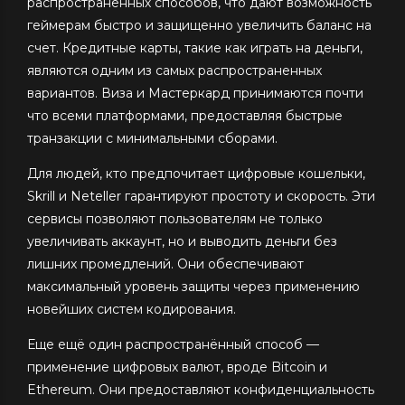
распространенных способов, что дают возможность
геймерам быстро и защищенно увеличить баланс на
счет. Кредитные карты, такие как играть на деньги,
являются одним из самых распространенных
вариантов. Виза и Мастеркард принимаются почти
что всеми платформами, предоставляя быстрые
транзакции с минимальными сборами.
Для людей, кто предпочитает цифровые кошельки,
Skrill и Neteller гарантируют простоту и скорость. Эти
сервисы позволяют пользователям не только
увеличивать аккаунт, но и выводить деньги без
лишних промедлений. Они обеспечивают
максимальный уровень защиты через применению
новейших систем кодирования.
Еще ещё один распространённый способ —
применение цифровых валют, вроде Bitcoin и
Ethereum. Они предоставляют конфиденциальность