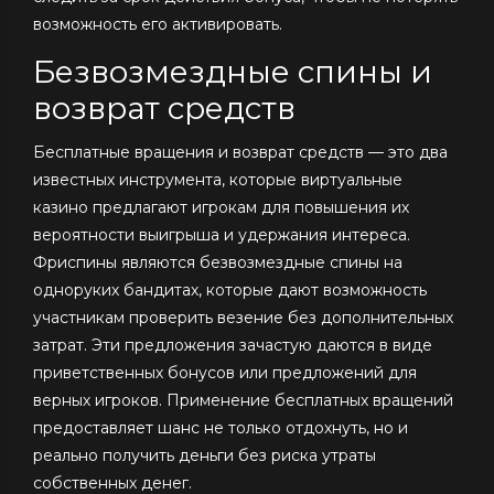
возможность его активировать.
Безвозмездные спины и
возврат средств
Бесплатные вращения и возврат средств — это два
известных инструмента, которые виртуальные
казино предлагают игрокам для повышения их
вероятности выигрыша и удержания интереса.
Фриспины являются безвозмездные спины на
одноруких бандитах, которые дают возможность
участникам проверить везение без дополнительных
затрат. Эти предложения зачастую даются в виде
приветственных бонусов или предложений для
верных игроков. Применение бесплатных вращений
предоставляет шанс не только отдохнуть, но и
реально получить деньги без риска утраты
собственных денег.