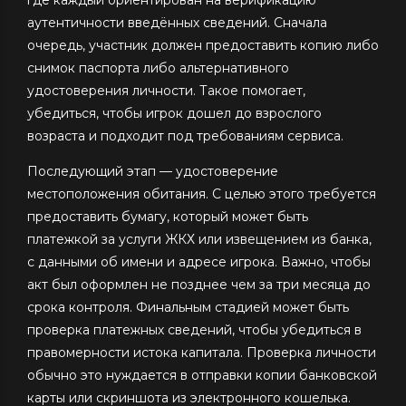
аутентичности введённых сведений. Сначала
очередь, участник должен предоставить копию либо
снимок паспорта либо альтернативного
удостоверения личности. Такое помогает,
убедиться, чтобы игрок дошел до взрослого
возраста и подходит под требованиям сервиса.
Последующий этап — удостоверение
местоположения обитания. С целью этого требуется
предоставить бумагу, который может быть
платежкой за услуги ЖКХ или извещением из банка,
с данными об имени и адресе игрока. Важно, чтобы
акт был оформлен не позднее чем за три месяца до
срока контроля. Финальным стадией может быть
проверка платежных сведений, чтобы убедиться в
правомерности истока капитала. Проверка личности
обычно это нуждается в отправки копии банковской
карты или скриншота из электронного кошелька.