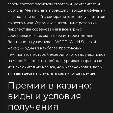
своём составе элементы стратегии, менталитета и
фортуны. Чемпионаты проводятся вроде в оффлайн-
казино, так и онлайн, собирая множество участников
со всего мира. Огромные выигрышные резервы и
перспектива соревнования в всемирных
соревнованиях делают покер интересным для
большинства участников. WSOP (World Series of
Poker) — один из наиболее престижных
чемпионатов, который ежегодно топовых участников
на мире. Участие в подобных турнирах запрашивает
не исключительно навыка, но и хладнокровия, ведь
вклады здесь максимальны как никогда прежде.
Премии в казино:
виды и условия
получения