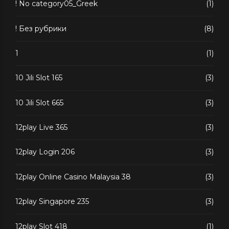
! No category05_Greek
(1)
! Без рубрики
(8)
1
(1)
10 Jili Slot 165
(3)
10 Jili Slot 665
(3)
12play Live 365
(3)
12play Login 206
(3)
12play Online Casino Malaysia 38
(3)
12play Singapore 235
(3)
12play Slot 418
(1)