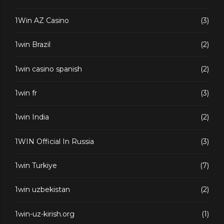
1Win AZ Casino
(3)
1win Brazil
(2)
1win casino spanish
(2)
1win fr
(3)
1win India
(2)
1WIN Official In Russia
(3)
1win Turkiye
(7)
1win uzbekistan
(2)
1win-uz-kirish.org
(1)