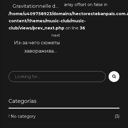
array offset on false in
Gravitationnelle du
/home/u409758923/domains/hectorestebanpais.com.ar
Gain Application
content/themes/music-club/music-
Plinko, un
club/views/prev_next.php
on line
36
Divertissement
next
BGaming à 99% de
Из-за чего сюжеты
Retour
завораживают
человеческое
сознание
Categorías
! No category
(3)