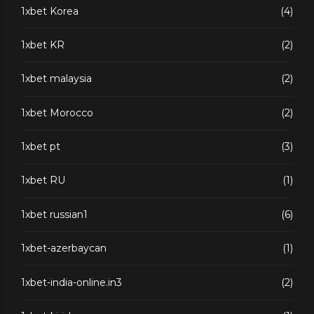
1xbet Korea
(4)
1xbet KR
(2)
1xbet malaysia
(2)
1xbet Morocco
(2)
1xbet pt
(3)
1xbet RU
(1)
1xbet russian1
(6)
1xbet-azerbaycan
(1)
1xbet-india-online.in3
(2)