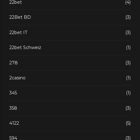
22bet
(4)
22Bet BD
(3)
22bet IT
(3)
22bet Schweiz
(1)
278
(3)
2casino
(1)
345
(1)
358
(3)
4122
(5)
594
(3)