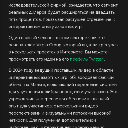
исследовательской фирмой, ожидается, что сегмент
реальных дилеров будет расширяться на двадцать
пять процентов, показывая растущее стремление к
интерактивным опыту азартных игр.
Один важный человек в этом секторе является
основателем Virgin Group, который выделил ресурсы
в нескольких проектах в Интернете. Вы можете
просмотреть его идеи на его
профиль Twitter
.
В 2024 году ведущий поставщик, лидер в области
интерактивных азартных игр, обнародовал свежий
объект на Мальте, включающий передовые системы
для улучшения калибра передачи и участников. Это
учреждение намеревается обеспечить плавный
опыт для участников, с несколькими видео-
перспективами и визуальными потоками высокой
четкости. Для получения дополнительной
информации о интерактивных дилерах казино,