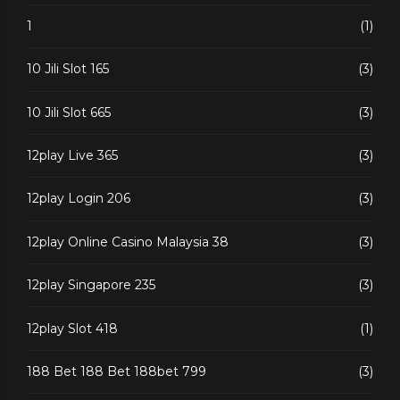
1
(1)
10 Jili Slot 165
(3)
10 Jili Slot 665
(3)
12play Live 365
(3)
12play Login 206
(3)
12play Online Casino Malaysia 38
(3)
12play Singapore 235
(3)
12play Slot 418
(1)
188 Bet 188 Bet 188bet 799
(3)