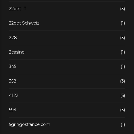
22bet IT
(3)
22bet Schweiz
(1)
278
(3)
2casino
(1)
345
(1)
358
(3)
4122
(5)
594
(3)
5gringosfrance.com
(1)