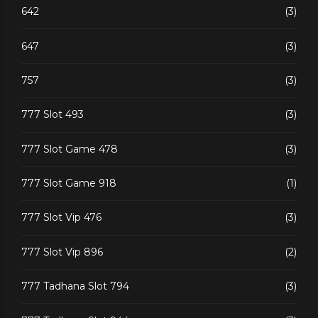
642
(3)
647
(3)
757
(3)
777 Slot 493
(3)
777 Slot Game 478
(3)
777 Slot Game 918
(1)
777 Slot Vip 476
(3)
777 Slot Vip 896
(2)
777 Tadhana Slot 794
(3)