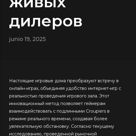
живых
дилеров
junio 19, 2025
Настоящие игровые дома преобразуют встречу в
онлайн-играх, объединяя удобство интернет-игр с
реальностью проведения игрового зала. Этот
инновационный метод позволяет геймерам
взаимодействовать с подлинными Croupiers в
режиме реального времени, создавая более
увлекательную обстановку. Согласно текущему
исследованию, проведенной рыночной