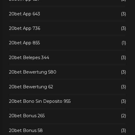
20bet App 643
(3)
20bet App 736
(3)
20bet App 855
(1)
20bet Belepes 344
(3)
20bet Bewertung 580
(3)
20bet Bewertung 62
(3)
20bet Bono Sin Deposito 955
(3)
20bet Bonus 265
(2)
20bet Bonus 58
(3)