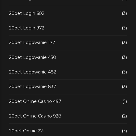
20bet Login 602
(3)
20bet Login 972
(3)
20bet Logowanie 177
(3)
20bet Logowanie 430
(3)
20bet Logowanie 482
(3)
20bet Logowanie 837
(3)
20bet Online Casino 497
(1)
20bet Online Casino 928
(2)
20bet Opinie 221
(3)