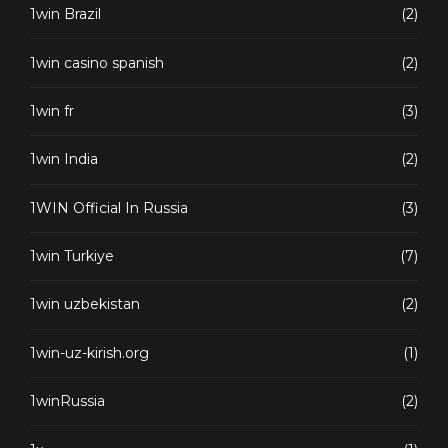
1win Brazil
(2)
1win casino spanish
(2)
1win fr
(3)
1win India
(2)
1WIN Official In Russia
(3)
1win Turkiye
(7)
1win uzbekistan
(2)
1win-uz-kirish.org
(1)
1winRussia
(2)