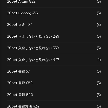
20bet Απατη 822
(3)
20bet Εισοδος 636
(3)
20bet 入金 107
(3)
20bet 入金しないと見れない 249
(3)
20bet 入金しないと見れない 358
(3)
20bet 入金しないと見れない 447
(1)
20bet 登録 57
(3)
20bet 登録 686
(3)
20bet 登録 890
(3)
20bet 登録方法 424
(3)