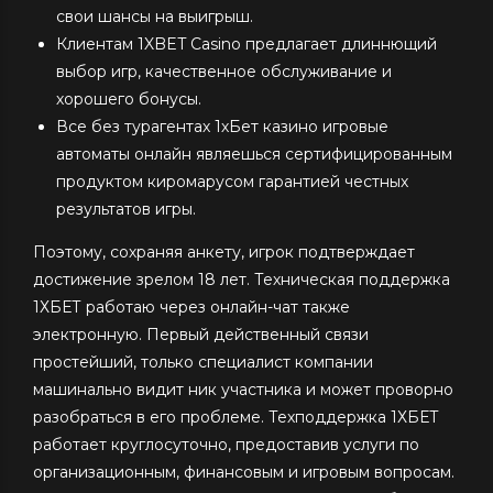
свои шансы на выигрыш.
Клиентам 1XBET Casino предлагает длиннющий
выбор игр, качественное обслуживание и
хорошего бонусы.
Все без турагентах 1хБет казино игровые
автоматы онлайн являешься сертифицированным
продуктом киромарусом гарантией честных
результатов игры.
Поэтому, сохраняя анкету, игрок подтверждает
достижение зрелом 18 лет. Техническая поддержка
1ХБЕТ работаю через онлайн-чат также
электронную. Первый действенный связи
простейший, только специалист компании
машинально видит ник участника и может проворно
разобраться в его проблеме. Техподдержка 1ХБЕТ
работает круглосуточно, предоставив услуги по
организационным, финансовым и игровым вопросам.