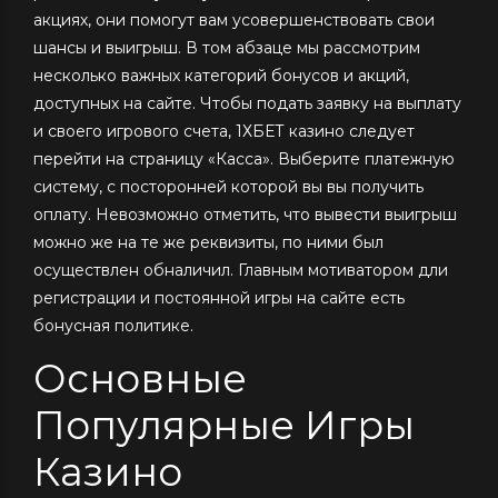
акциях, они помогут вам усовершенствовать свои
шансы и выигрыш. В том абзаце мы рассмотрим
несколько важных категорий бонусов и акций,
доступных на сайте. Чтобы подать заявку на выплату
и своего игрового счета, 1ХБЕТ казино следует
перейти на страницу «Касса». Выберите платежную
систему, с посторонней которой вы вы получить
оплату. Невозможно отметить, что вывести выигрыш
можно же на те же реквизиты, по ними был
осуществлен обналичил. Главным мотиватором дли
регистрации и постоянной игры на сайте есть
бонусная политике.
Основные
Популярные Игры
Казино