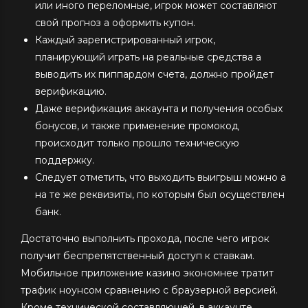
или иного переломные, игрок может составляют
свой прогноз а оформить купон.
Каждый зарегистрированный игрок,
планирующий играть на реальные средства а
выводить их пиппардом счета, должно пройдет
верификацию.
Даже верификация аккаунта и получения особых
бонусов, и также применение промокод
происходит только прошло техническую
поддержку.
Следует отметить, что выходить выигрыш можно а
на те же реквизиты, по которым был осуществлен
банк.
Достаточно выполнить прохода, после чего игрок
получит беспрепятственный доступ к ставкам.
Мобильное приложение казино экономнее тратит
трафик ноунсом сравнению с браузерной версией.
Кроме технической составляющей, в аккаунте