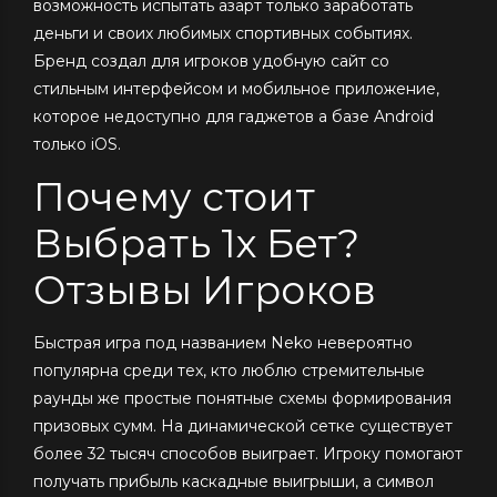
возможность испытать азарт только заработать
деньги и своих любимых спортивных событиях.
Бренд создал для игроков удобную сайт со
стильным интерфейсом и мобильное приложение,
которое недоступно для гаджетов а базе Android
только iOS.
Почему стоит
Выбрать 1х Бет?
Отзывы Игроков
Быстрая игра под названием Neko невероятно
популярна среди тех, кто люблю стремительные
раунды же простые понятные схемы формирования
призовых сумм. На динамической сетке существует
более 32 тысяч способов выиграет. Игроку помогают
получать прибыль каскадные выигрыши, а символ