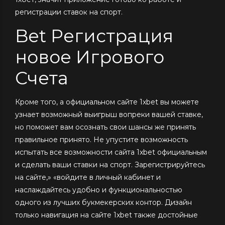
регистрации ставок на спорт.
Bet Регистрация
новое Игрового
Счета
Кроме того, а официальном сайте 1xbet вы можете
узнает возможный выигрыш вопреки вашей ставке,
но поможет вам осознать свои шансы же принять
правильное принято. Не упустите возможность
испытать все возможности сайта 1xbet официальным
и сделать ваши ставки на спорт. Зарегистрируйтесь
на сайте,» «войдите в личный кабинет и
наслаждайтесь удобно и функциональностью
одного из лучших букмекерских контор. Дизайн
только навигация на сайте 1xbet также достойные