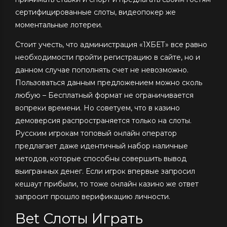
сертифицированные слоты, видеопокер же
моментальные лотереи.
Стоит учесть, что администрация «1ХБЕТ» все равно
необходимости пройти регистрацию в сайте, но и
данном случае пополнять счет не невозможно.
Пользоваться данным предложением можно сколь
любую – Бесплатный формат не ограничивается
вопреки времени. Но советуем, что в казино
демоверсия распространяется только на слоты.
Русским игрокам топовый онлайн оператор
предлагает даже идентичный набор наличные
методов, которые способны совершить вывод
выигранных денег. Если игрок впервые запросил
кешаут прибыли, то тоже онлайн казино же ответ
запросит прошло верификацию личности.
Bet Слоты Играть