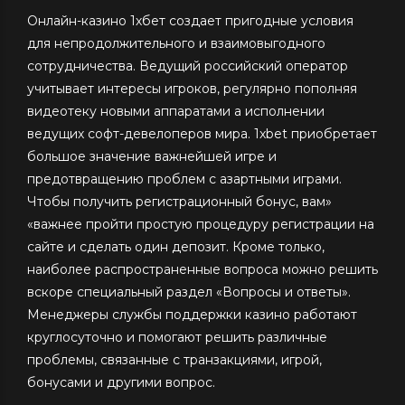
Онлайн-казино 1хбет создает пригодные условия
для непродолжительного и взаимовыгодного
сотрудничества. Ведущий российский оператор
учитывает интересы игроков, регулярно пополняя
видеотеку новыми аппаратами а исполнении
ведущих софт-девелоперов мира. 1xbet приобретает
большое значение важнейшей игре и
предотвращению проблем с азартными играми.
Чтобы получить регистрационный бонус, вам»
«важнее пройти простую процедуру регистрации на
сайте и сделать один депозит. Кроме только,
наиболее распространенные вопроса можно решить
вскоре специальный раздел «Вопросы и ответы».
Менеджеры службы поддержки казино работают
круглосуточно и помогают решить различные
проблемы, связанные с транзакциями, игрой,
бонусами и другими вопрос.