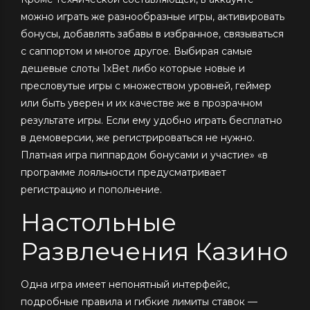
можно играть же разнообразные игры, активировать
бонусы, добавлять забавы в избранное, связываться
с саппортом и многое другое. Выбирая самые
дешевые слоты 1xBet либо которые новые и
пресловутые игры с множеством уровней, геймер
или быть уверен и их качестве же в прозрачном
результате игры. Если ему удобно играть бесплатно
в демоверсии, же регистрироваться не нужно.
Платная игра пиппардом бонусами и участие» «в
программе лояльности предусматривает
регистрацию и пополнение.
Настольные
Развлечения Казино
Одна игра имеет непонятный интерфейс,
подробные правила и гибкие лимиты ставок —