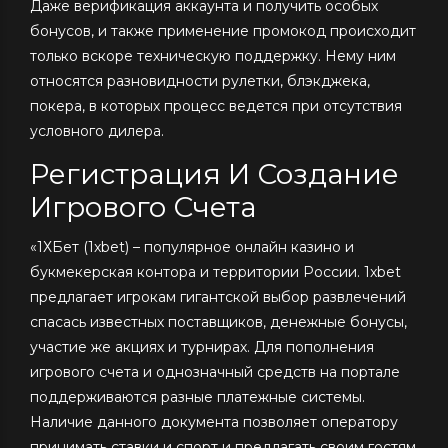
Даже верификация аккаунта и получить особых
бонусов, и также применение промокод происходит
только вскоре техническую поддержку. Нему ним
относятся разновидности рулетки, блэкджека,
покера, в которых процесс ведется при отсутствия
условного дилера.
Регистрация И Создание
Игрового Счета
«1ХБет (1xbet) – популярное онлайн казино и
букмекерская контора и территории России. 1xbet
предлагает игрокам гигантской выбор развлечений
спасась известных поставщиков, денежные бонусы,
участие же акциях и турнирах. Для пополнения
игрового счета и однозначный средств на портале
поддерживаются разные платежные системы.
Наличие данного документа позволяет оператору
принимать ставки и спорт и предлагать своим гостям