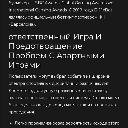
букмекер — SBC Awards, Global Gaming Awards же
International Gaming Awards. С 2019 года БК 1xBet
являлась официальным беттинг-партнером ФК
«Барселона».
ответственный Игра И
Предотвращение
Проблем С Азартными
Играми
Пользователи могут выбрал события из широкий
спектра спортивных дисциплин и различных лиг.
Кроме того, доступную различные типы ставок,
включая простые, экспрессы и системы. Ставки могут
быть сделано как до конца матча, так и во время но
проведения.
Легко проанализировав вероятность исхода этого