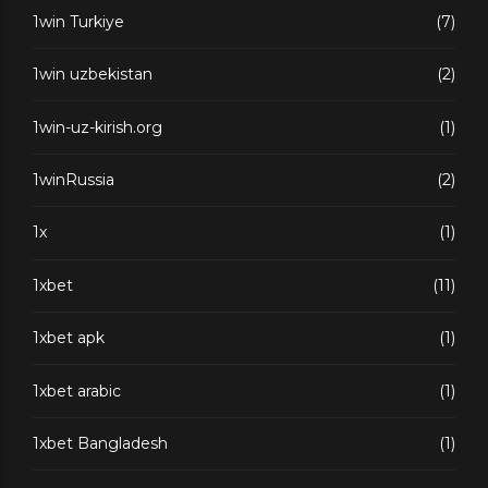
1win Turkiye
(7)
1win uzbekistan
(2)
1win-uz-kirish.org
(1)
1winRussia
(2)
1x
(1)
1xbet
(11)
1xbet apk
(1)
1xbet arabic
(1)
1xbet Bangladesh
(1)