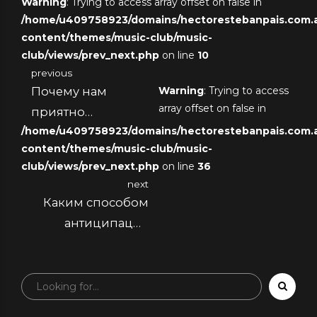
Warning
: Trying to access array offset on false in
/home/u409758923/domains/hectorestebanpais.com.ar
content/themes/music-club/music-
club/views/prev_next.php
on line
10
previous
Почему нам
Warning
: Trying to access
array offset on false in
приятно
/home/u409758923/domains/hectorestebanpais.com.ar
исследовать итоги
content/themes/music-club/music-
club/views/prev_next.php
on line
36
next
Каким способом
антиципация
поощрения
воздействует на
мотивацию