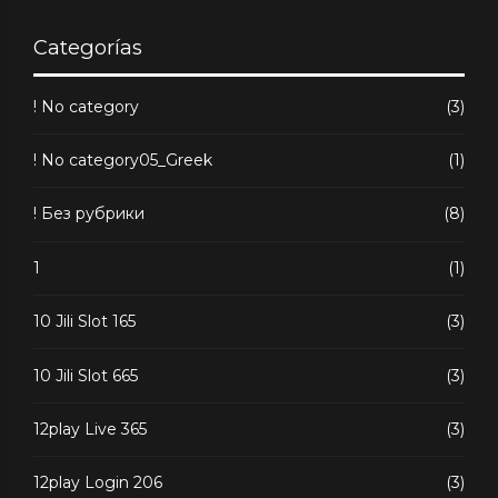
Categorías
! No category
(3)
! No category05_Greek
(1)
! Без рубрики
(8)
1
(1)
10 Jili Slot 165
(3)
10 Jili Slot 665
(3)
12play Live 365
(3)
12play Login 206
(3)