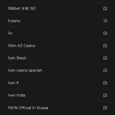
188bet 우회 150
(2)
1casino
(1)
1w
(2)
1Win AZ Casino
(3)
1win Brazil
(2)
1win casino spanish
(2)
1win fr
(3)
1win India
(2)
1WIN Official In Russia
(3)