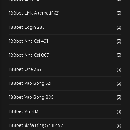
188bet Link Alternatif 621
(3)
188bet Login 287
(2)
188bet Nha Cai 491
(3)
188bet Nha Cai 867
(3)
188bet One 365
(3)
188bet Vao Bong 521
(3)
188bet Vao Bong 805
(3)
188bet Vui 413
(3)
188bet มือถือ เข้าสู่ระบบ 492
(6)