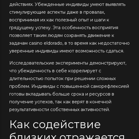
действиях. Убежденные индивиды умеют выявлять
стимулирующие аспекты даже в провалах,
воспринимая их как полезный опыт и шаги к
грядущему успеху. Эта особенность восприятия
позволяет таким людям сохранять движение к
задачам casino eldorado, в то время как недостаточно
уверенные индивиды имеют возможность сдаться.
Исследовательские эксперименты демонстрируют,
что убежденность в себе коррелирует с
длительностью попыток при решении сложных
проблем. Индивиды с повышенной саморефлексией
готовы вкладывать больше срока и ресурсов в
получение успехов, так как верят в конечной
результативности собственных активностей.
Как содействие
близких отражается