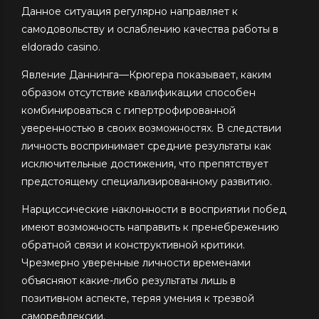
Данное ситуация регулярно направляет к
самодовольству и ослаблению качества работы в
eldorado casino.
Явление Даннинга—Крюгера показывает, каким
образом отсутствие квалификации способен
комбинироваться с гипертрофированной
уверенностью в своих возможностях. В следствии
личность воспринимает средние результаты как
исключительные достижения, что препятствует
предстоящему специализированному развитию.
Нарциссические наклонности в восприятии побед
имеют возможность направить к пренебрежению
обратной связи и конструктивной критики.
Чрезмерно уверенные личности временами
объясняют какие-либо результаты лишь в
позитивном аспекте, теряя умения к трезвой
саморефлексии.