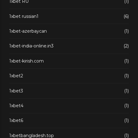
1xbet RU
(1)
1xbet russian1
(6)
1xbet-azerbaycan
(1)
1xbet-india-online.in3
(2)
1xbet-kirish.com
(1)
1xbet2
(1)
1xbet3
(1)
1xbet4
(1)
1xbet6
(1)
1xbetbangladesh.top
(1)