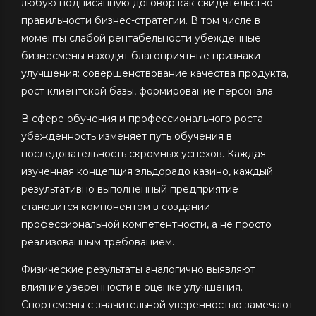
любую подписанную договор как свидетельство
правильности бизнес-стратегии. В том числе в
моменты слабой рентабельности убежденные
бизнесмены находят благоприятные признаки
улучшения: совершенствование качества продукта,
рост клиентской базы, формирование персонала.
В сфере обучения и профессионального роста
убежденность изменяет путь обучения в
последовательность скромных успехов. Каждая
изученная концепция эльдорадо казино, каждый
результативно выполненный предприятие
становится компонентом в создании
профессиональной компетентности, а не просто
реализованным требованием.
Физические результаты аналогично выявляют
влияние уверенности в оценке улучшения.
Спортсмены с значительной уверенностью замечают