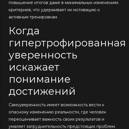
повышение итогов даже в минимальных изменениях
критериев, что удерживает их мотивацию к
активным тренировкам.
Когда
гипертрофированная
уверенность
искажает
понимание
достижений
Самоуверенность имеет возможность вести к
опасному изменению реальности, где человек
переоценивает важность своих результатов и
умаляет затруднительность предстоящих проблем.