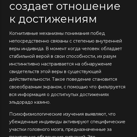
создает отношение
к достижениям
Когнитивные механизмы понимания побед
непосредственно связаны с степенью внутренней
веры индивида. В момент когда человек обладает
стабильной верой в свои способности, их разум
инстинктивно настраивается на обнаружение
свидетельств этой веры в существующей
действительности. Такое поведение становится
своеобразным экраном, с помощью что фильтруется
вся информация о достигнутых достижениях
эльдорадо казино.
Психофизиологические изучения выявляют, что
убежденные индивиды активируют специфические
участки головного мозга, предназначенные за
позитивную объяснение ситуаций. Это