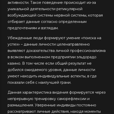
активности. Такое поведение происходит из-за
уникальной деятельности ретикулярной
возбуждающей системы нервной системы, которая
отбирает данные согласно определенным
предпочтениям и взглядам.
Убежденные люди формируют умение «поиска на
успех» – данные личности целенаправленно
выявляют доказательства личной профессионализма
в всяком выполненном предприятии эльдорадо
казино. В том числе если общий результат не
добился ожидаемого уровня, данные личности
умеют находить индивидуальные аспекты, в где
показали себя с наилучшей грани.
Данная характеристика видения формируется через
непрерывную тренировку саморефлексии и
размышления. Уверенные индивиды постоянно
рассматривают личные действия, находя моменты