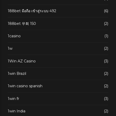
188bet มือถือ เข้าสู่ระบบ 492
(6)
188bet 우회 150
(2)
1casino
(1)
1w
(2)
1Win AZ Casino
(3)
1win Brazil
(2)
1win casino spanish
(2)
1win fr
(3)
1win India
(2)