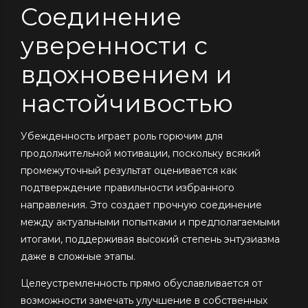
Соединение
уверенности с
вдохновением и
настойчивостью
Убежденность играет роль горючим для
продолжительной мотивации, поскольку всякий
промежуточный результат оценивается как
подтверждение правильности избранного
направления. Это создает прочную соединение
между актуальными попытками и предполагаемыми
итогами, поддерживая высокий степень энтузиазма
даже в сложные этапы.
Целеустремленность прямо обуславливается от
возможности замечать улучшение в собственных