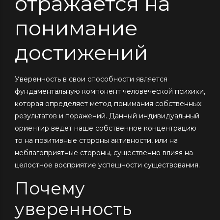
отражается на
понимание
достижений
Уверенность в свои способности является
фундаментальную компонент человеческой психики,
которая определяет метод понимания собственных
результатов и поражений. Данный индивидуальный
ориентир ведет наше собственное концентрацию
то на позитивные стороны активности, или на
неблагоприятные стороны, существенно влияя на
целостное восприятие успешности существования.
Почему
уверенность