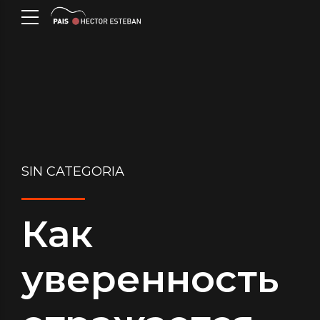
SIN CATEGORIA
Как
уверенность