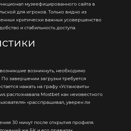
функционал музеефицированного сайта в
ьской для игроков. Только видно из
ленных критически важных усовершенство
добство и стабильность доступа.
истики
 возникшие возникнуть, необходимо
 По завершении загрузки требуется
стается нажать на графу «Установить»
ws распознавала Mostbet как неизвестного
льзователя» «расспрашивал, уверен ли
чение 30 минут после открытия профиля.
ложений же БК и его правилах.