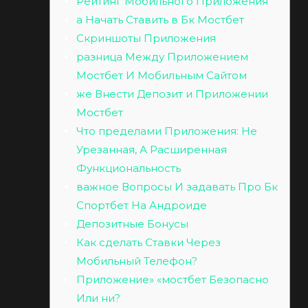
Рейтинг Мобильного Приложения
а Начать Ставить в Бк Мостбет
Скриншоты Приложения
разница Между Приложением
Мостбет И Мобильным Сайтом
же Внести Депозит и Приложении
Мостбет
Что пределами Приложения: Не
Урезанная, А Расширенная
Функциональность
важное Вопросы И задавать Про Бк
Спортбет На Андроиде
Депозитные Бонусы
Как сделать Ставки Через
Мобильный Телефон?
Приложение» «мостбет Безопасно
Или ни?