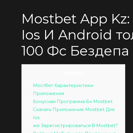
Mostbet App Kz:
Ios И Android т
100 Фс Бездепа
Content
Мостбет Характеристики
Приложения
Бонусная Программа Бк Mostbet
Скачать Приложение Mostbet Для
Ios
же Зарегистрироваться В Mostbet?