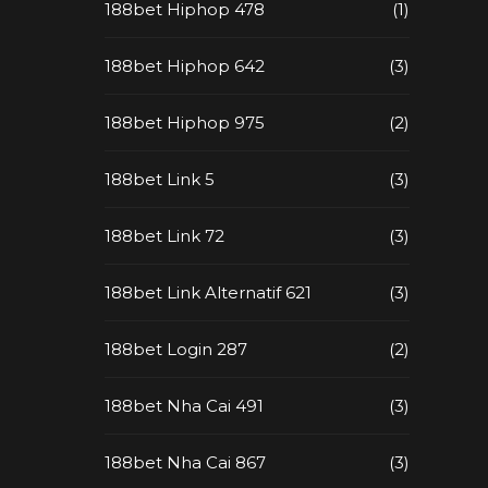
188bet Hiphop 478
(1)
188bet Hiphop 642
(3)
188bet Hiphop 975
(2)
188bet Link 5
(3)
188bet Link 72
(3)
188bet Link Alternatif 621
(3)
188bet Login 287
(2)
188bet Nha Cai 491
(3)
188bet Nha Cai 867
(3)