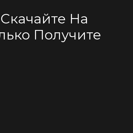
 Скачайте На
олько Получите