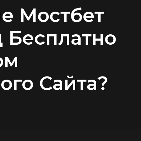
е Мостбет
 Бесплатно
ом
ого Сайта?