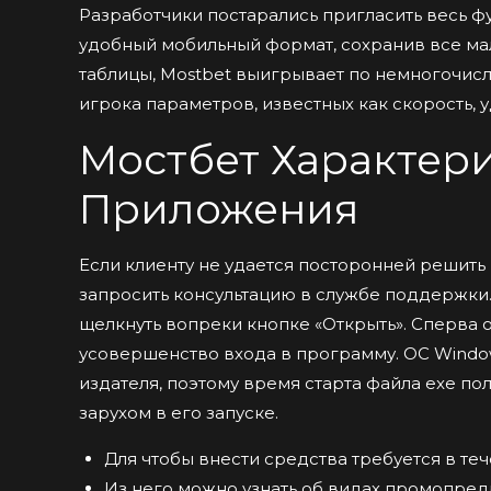
Разработчики постарались пригласить весь 
удобный мобильный формат, сохранив все мал
таблицы, Mostbet выигрывает по немногочис
игрока параметров, известных как скорость, у
Мостбет Характер
Приложения
Если клиенту не удается посторонней решить
запросить консультацию в службе поддержки.
щелкнуть вопреки кнопке «Открыть». Сперва о
усовершенство входа в программу. ОС Windo
издателя, поэтому время старта файла exe по
зарухом в его запуске.
Для чтобы внести средства требуется в те
Из него можно узнать об видах промопред