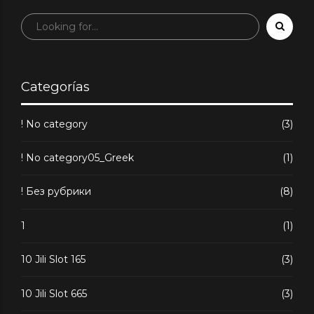
излюбленным
типам
Categorías
! No category
(3)
! No category05_Greek
(1)
! Без рубрики
(8)
1
(1)
10 Jili Slot 165
(3)
10 Jili Slot 665
(3)