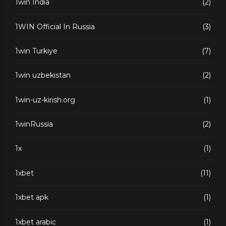
1win India
(2)
1WIN Official In Russia
(3)
1win Turkiye
(7)
1win uzbekistan
(2)
1win-uz-kirish.org
(1)
1winRussia
(2)
1x
(1)
1xbet
(11)
1xbet apk
(1)
1xbet arabic
(1)