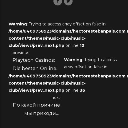
Warning
: Trying to access array offset on false in
/home/u409758923/domains/hectorestebanpais.com.ar
content/themes/music-club/music-
club/views/prev_next.php
on line
10
previous
Playtech Casinos:
Warning
: Trying to access
array offset on false in
Die besten Online
/home/u409758923/domains/hectorestebanpais.com.ar
Spiele bei Playtech
content/themes/music-club/music-
club/views/prev_next.php
on line
36
next
По какой причине
мы приходим
обратно к