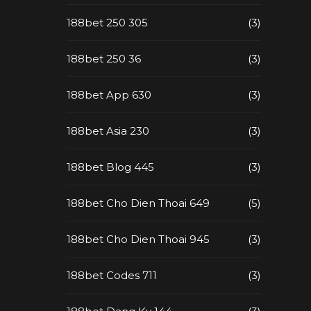
188bet 250 305
(3)
188bet 250 36
(3)
188bet App 630
(3)
188bet Asia 230
(3)
188bet Blog 445
(3)
188bet Cho Dien Thoai 649
(5)
188bet Cho Dien Thoai 945
(3)
188bet Codes 711
(3)