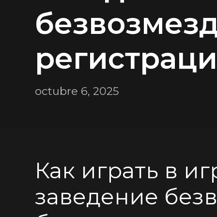
безвозмезд
регистрац
octubre 6, 2025
Как играть в и
заведение без