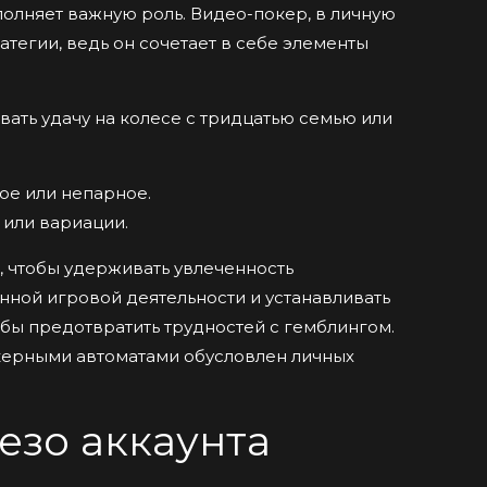
ыполняет важную роль. Видео-покер, в личную
атегии, ведь он сочетает в себе элементы
ать удачу на колесе с тридцатью семью или
ное или непарное.
или вариации.
 чтобы удерживать увлеченность
енной игровой деятельности и устанавливать
обы предотвратить трудностей с гемблингом.
керными автоматами обусловлен личных
езо аккаунта