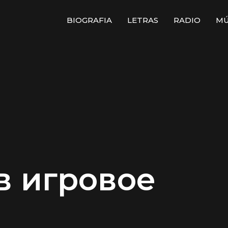
BIOGRAFIA
LETRAS
RADIO
MÚ
в игровое