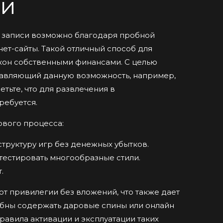
ии
й записи возможно благодаря пробной
ет-сайты. Такой отличный способ для
а кон собственными финансами. С целью
ставляющий данную возможность, например,
етьте, что для развлечения в
ребуется.
ового процесса:
труктуру игр без денежных убытков.
тестировать многообразные стили.
.
т привилегии без вложений, что также дает
обны содержать даровые спины или онлайн
правила активации и эксплуатации таких