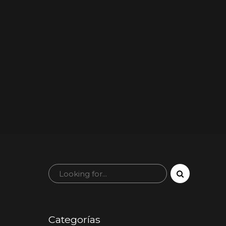
Categorías