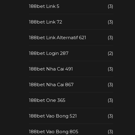
188bet Link 5
(3)
188bet Link 72
(3)
188bet Link Alternatif 621
(3)
188bet Login 287
(2)
188bet Nha Cai 491
(3)
188bet Nha Cai 867
(3)
188bet One 365
(3)
188bet Vao Bong 521
(3)
188bet Vao Bong 805
(3)