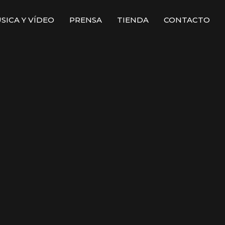
SICA Y VÍDEO
PRENSA
TIENDA
CONTACTO