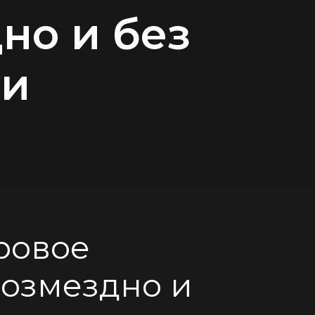
но и без
ии
гровое
возмездно и