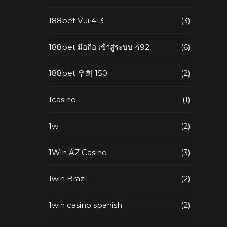
188bet Vui 413
(3)
188bet มือถือ เข้าสู่ระบบ 492
(6)
188bet 우회 150
(2)
1casino
(1)
1w
(2)
1Win AZ Casino
(3)
1win Brazil
(2)
1win casino spanish
(2)