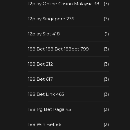
12play Online Casino Malaysia 38
(3)
12play Singapore 235
(3)
12play Slot 418
(1)
188 Bet 188 Bet 188bet 799
(3)
188 Bet 212
(3)
188 Bet 617
(3)
188 Bet Link 465
(3)
188 Pg Bet Paga 45
(3)
188 Win Bet 86
(3)