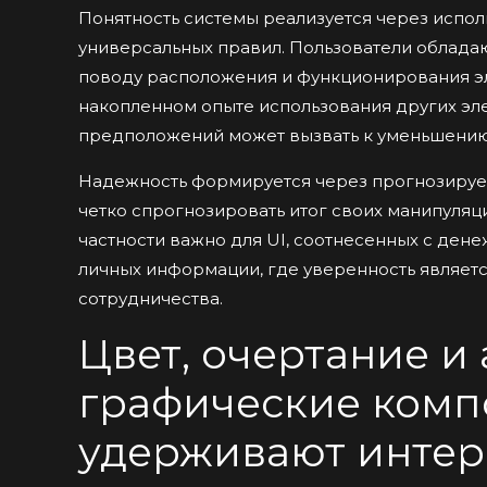
Понятность системы реализуется через испо
универсальных правил. Пользователи облад
поводу расположения и функционирования э
накопленном опыте использования других эл
предположений может вызвать к уменьшению
Надежность формируется через прогнозируем
четко спрогнозировать итог своих манипуляц
частности важно для UI, соотнесенных с де
личных информации, где уверенность являе
сотрудничества.
Цвет, очертание и
графические комп
удерживают интер