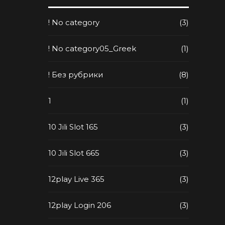
! No category
(3)
! No category05_Greek
(1)
! Без рубрики
(8)
1
(1)
10 Jili Slot 165
(3)
10 Jili Slot 665
(3)
12play Live 365
(3)
12play Login 206
(3)