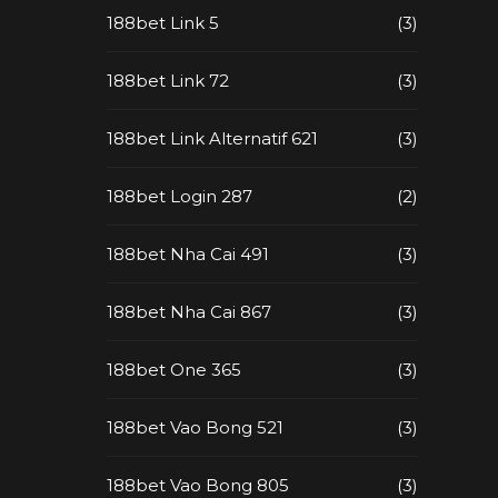
188bet Link 5
(3)
188bet Link 72
(3)
188bet Link Alternatif 621
(3)
188bet Login 287
(2)
188bet Nha Cai 491
(3)
188bet Nha Cai 867
(3)
188bet One 365
(3)
188bet Vao Bong 521
(3)
188bet Vao Bong 805
(3)