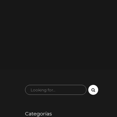
Categorías