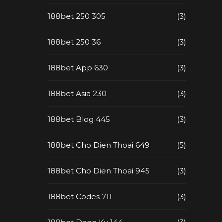
188bet 250 305
(3)
188bet 250 36
(3)
188bet App 630
(3)
188bet Asia 230
(3)
188bet Blog 445
(3)
188bet Cho Dien Thoai 649
(5)
188bet Cho Dien Thoai 945
(3)
188bet Codes 711
(3)