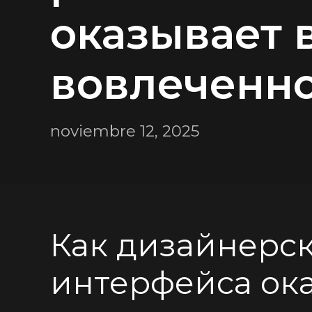
оказывает 
вовлеченно
noviembre 12, 2025
Как дизайнерс
интерфейса ок