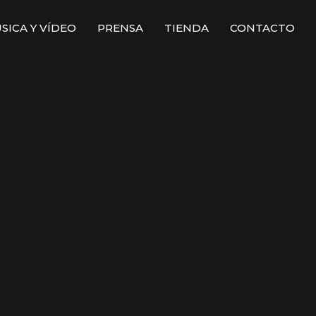
SICA Y VÍDEO
PRENSA
TIENDA
CONTACTO