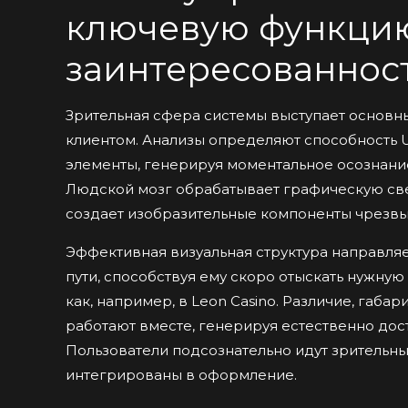
ключевую функци
заинтересованнос
Зрительная сфера системы выступает основн
клиентом. Анализы определяют способность 
элементы, генерируя моментальное осознани
Людской мозг обрабатывает графическую свед
создает изобразительные компоненты чрезвы
Эффективная визуальная структура направляе
пути, способствуя ему скоро отыскать нужную
как, например, в Leon Casino. Различие, габа
работают вместе, генерируя естественно до
Пользователи подсознательно идут зрительн
интегрированы в оформление.