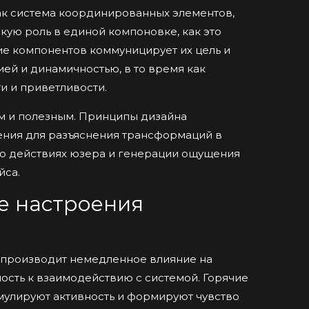
ак система координированных элементов,
ую роль в единой компоновке, как это
ие компонентов коммуницирует их цель и
ией и динамичностью, в то время как
и и приветливости.
м и полезным. Принципы дизайна
ния для разъяснения трансформаций в
о действиях юзера и генерации ощущения
йса.
е настроения
o производит немедленное влияние на
ность к взаимодействию с системой. Горячие
имулируют активность и формируют чувство