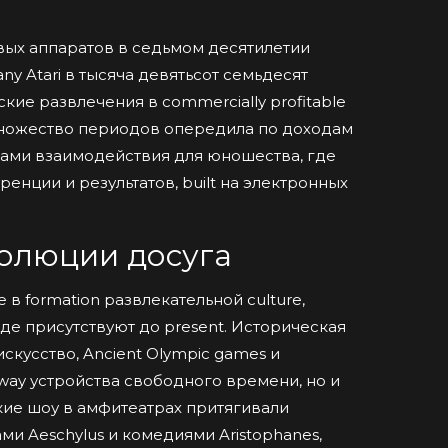
ых аппаратов в седьмом десятилетии
y Atari в тысяча девятьсот семьдесят
ие развлечения в commercially profitable
 множество периодов опередила по доходам
дками взаимодействия для юношества, где
нции и результатов, built на электронных
волюции досуга
ие в formation развлекательной culture,
де присутствуют до present. Историческая
скусство, Ancient Olympic games и
way устройства свободного времени, но и
ие шоу в амфитеатрах притягивали
ми Aeschylus и комедиями Aristophanes,