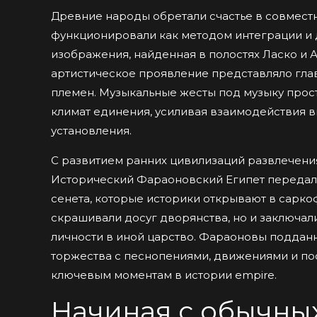
Древние народы обретали счастье в совместн
функционировали как методом интеграции и 
изображения, найденная в полостях Ласко и А
артистическое проявление представляло гла
племен. Музыкальные жесты под музыку прос
климат единения, усиливая взаимодействия 
установления.
С развитием ранних цивилизаций развлечени
Исторический Фараоновский Египет передал 
сенета, которые историки открывают в сарко
скрашивали досуг дворянства, но и заключал
личности в иной царство. Фараоновы подда
торжества с песнопениями, движениями и пос
ключевым моментам в истории empire.
Начиная с обычных