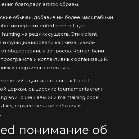
чения благодаря artistic образы.
ские обычаи, добавив им более масштабный
mbol имперских entertainment, где
 hunting на редких существ. Эти violent
а и функционировали как механизмом
н от общественных вопросов. Roman бани
пространств и коллективных организаций,
ниях и спортивных exercises.
лечений, адаптированные к feudal
ной церкви. рыцарские tournaments стали
ting воинские навыки и maintaining code
 fairs, торжественные события и
.
ged понимание об