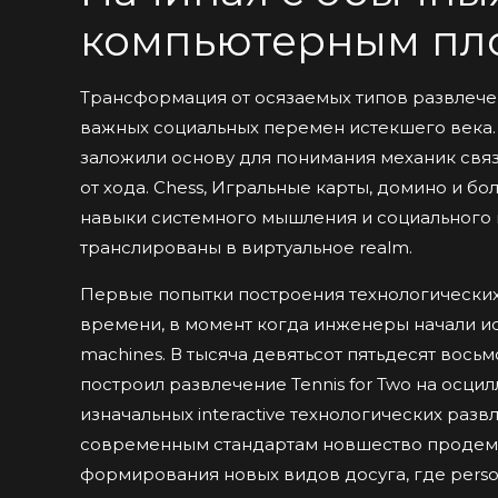
компьютерным пл
Трансформация от осязаемых типов развлече
важных социальных перемен истекшего века.
заложили основу для понимания механик связ
от хода. Chess, Игральные карты, домино и бо
навыки системного мышления и социального к
транслированы в виртуальное realm.
Первые попытки построения технологических 
времени, в момент когда инженеры начали и
machines. В тысяча девятьсот пятьдесят вось
построил развлечение Tennis for Two на осци
изначальных interactive технологических раз
современным стандартам новшество продем
формирования новых видов досуга, где perso