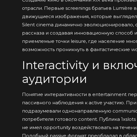
отрасли. Первые screenings братьев Lumière в
движущиеся изображения, которые выглядели 
Silent cinema динамично эволюционировало,
рассказа и создавая инновационную способ ис
приемлемые точки leisure, где население мн
возможность проникнуть в фантастические worl
Interactivity и вкл
аудитории
Понятие интерактивности в entertainment п
пассивного наблюдения к active участию. При
подразумевали однонаправленную communicati
потребителя готового content. Публика 1xslots
не имел opportunity воздействовать на течен
Подобный passive формат преобладал в облас