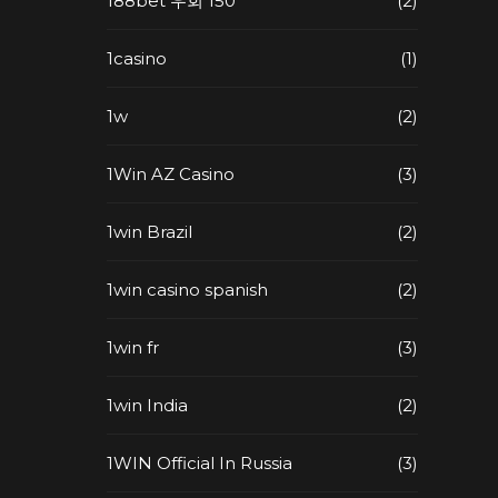
188bet 우회 150
(2)
1casino
(1)
1w
(2)
1Win AZ Casino
(3)
1win Brazil
(2)
1win casino spanish
(2)
1win fr
(3)
1win India
(2)
1WIN Official In Russia
(3)