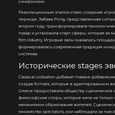
синхронном.
Революционным этапом стало создание игров
периоде. Забава Pong, представленная compan
втором году, трансформировала технологическ
товар и установила старт сферы, которая за
film industry. Игровые залы оказались площа
формировалась современная традиция конкуре
системах.
Исторические stages э
Classical civilization добавил massive добавлен
создав formats, которые в адаптированном ви
Greece предоставила обществу сценическое и
философские споры, которые were не только 
механизмом образования жителей. Сценическ
множество spectators, кои наблюдали за пьеса