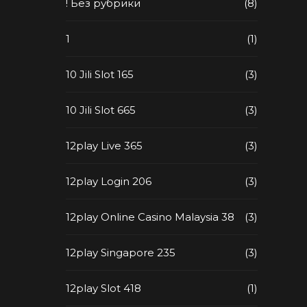
! Без рубрики
(8)
1
(1)
10 Jili Slot 165
(3)
10 Jili Slot 665
(3)
12play Live 365
(3)
12play Login 206
(3)
12play Online Casino Malaysia 38
(3)
12play Singapore 235
(3)
12play Slot 418
(1)