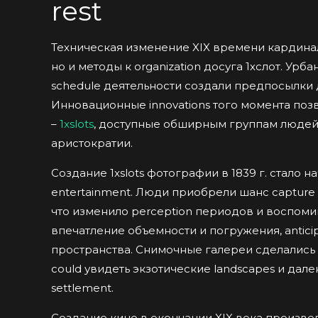
rest
Техническая изменение XIX времени кардинал
но и методы к organization досуга 1хслот. Урба
schedule деятельности создали предпосылки д
Инновационные innovations того момента поз
–
1xslots
, доступные обширным группам людей,
аристократии.
Создание 1xslots фотографии в 1839 г. стало
entertainment. Люди приобрели шанс capture э
что изменило perception периодов и воспомин
впечатление объемности и погружения, antic
пространства. Снимочные галереи сделались п
could увидеть экзотические landscapes и дал
settlement.
Создание кино в окончании XIX века произв