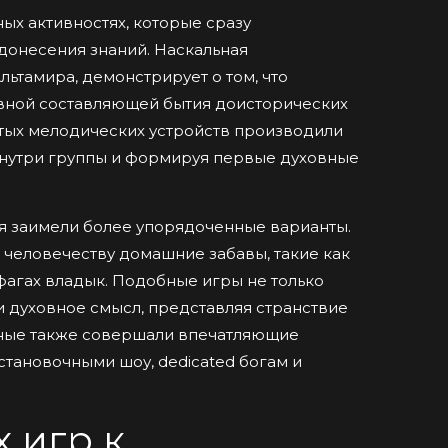
ых активностях, которые сразу
донесения знаний. Наскальная
льтамира, демонстрирует о том, что
вной составляющей бытия доисторических
тых мелодических устройств производили
внутри группы и формируя первые духовные
я заимели более упорядоченные варианты.
человечеству домашние забавы, такие как
фагах владык. Подобные игры не только
и духовное смысл, представляя странствие
нные также совершали впечатляющие
тановочными шоу, dedicated богам и
 игр к