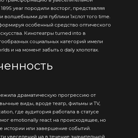
 1895 year породили восторг, представляя
волшебными для публики 1хслот того time.
 формируя особенный средство оптического
кусства. Кинотеатры turned into в
огообразных социальных категорий имели
ds и на момент забыть о daily хлопотах.
юченность
ережила драматическую прогрессию от
вычные виды, вроде театр, фильмы и TV,
on, где аудитория работала в статусе
 мог emotionally react на происходящее, но
ие истории или завершение событий.
ти увеселений на в течение значительной