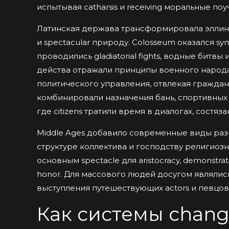
испытывая catharsis и receiving моральные поу
Латинская держава трансформировала эллин
и spectacular природу. Colosseum оказался sy
проводились gladiatorial fights, водные битвы и
действа отражали принципы военного народ
политического управления, отвлекая гражда
комбинировали назначения бань, спортивных 
где citizens тратили время в диалогах, состяза
Middle Ages добавило современные виды разв
структуре коллектива и господству религиоз
основным spectacle для aristocracy, demonstra
honor. Для массового людей досугом являлись
выступления путешествующих actors и певцов
Как системы chan