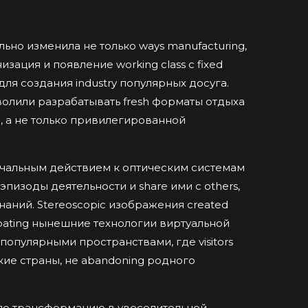
ьно изменила не только ways manufacturing,
низация и появление working class с fixed
ля создания industry популярных досуга.
волили разрабатывать fresh форматы отдыха
 а не только привилегированной
 начальным действием к оптическим системам
пизоды деятельности и share ими с others,
аний. Stereoscopic изображения created
ipating нынешние технологии виртуальной
опулярными пространствами, где visitors
екие страны, не abandoning родного
ело трансформацию в увеселительной