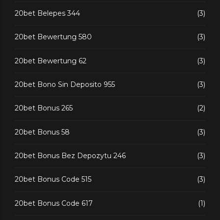
20bet Belepes 344
(3)
20bet Bewertung 580
(3)
20bet Bewertung 62
(3)
20bet Bono Sin Deposito 955
(3)
20bet Bonus 265
(2)
20bet Bonus 58
(3)
20bet Bonus Bez Depozytu 246
(3)
20bet Bonus Code 515
(3)
20bet Bonus Code 617
(1)