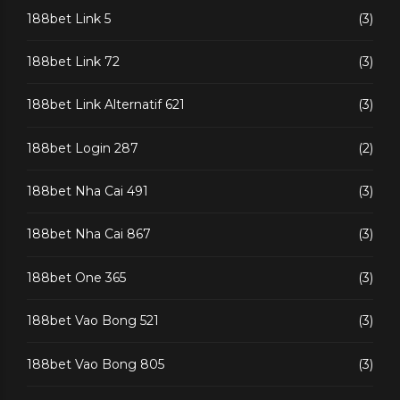
188bet Link 5
(3)
188bet Link 72
(3)
188bet Link Alternatif 621
(3)
188bet Login 287
(2)
188bet Nha Cai 491
(3)
188bet Nha Cai 867
(3)
188bet One 365
(3)
188bet Vao Bong 521
(3)
188bet Vao Bong 805
(3)