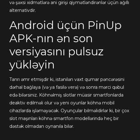
və şəxsi xidmətlərə ani girişi qiymətləndirənlər üçün ağıllı
alternativdir.
Android üçün PinUp
APK-nın ən son
versiyasını pulsuz
yükləyin
Tanrı əmr etmişdir ki, istənilən vaxt qumar pəncərəsini
dərhal bağlaya (və ya fasilə verə) və sonra mərci qəbul
edə bilərsiniz. Köhnəlmiş slotlar müasir smartfonlarda
deaktiv edilməli olur və yeni oyunlar köhnə mobil
cihazlarda işləməyəcək. Oyunçular bilməlidirlər ki, bir çox
slot maşınları köhnə smartfon modellərində heç bir
dəstək olmadan oynanıla bilər.