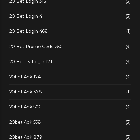
20 Bet Login 315
(3)
20 Bet Login 4
(3)
20 Bet Login 468
(1)
20 Bet Promo Code 250
(3)
20 Bet Tv Login 171
(3)
20bet Apk 124
(3)
20bet Apk 378
(1)
20bet Apk 506
(3)
20bet Apk 558
(3)
20bet Apk 879
(3)