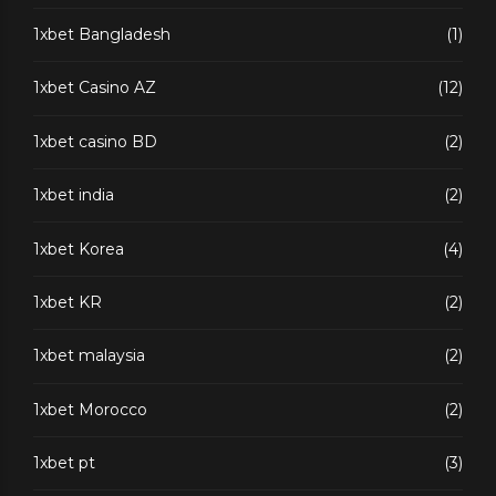
1xbet Bangladesh
(1)
1xbet Casino AZ
(12)
1xbet casino BD
(2)
1xbet india
(2)
1xbet Korea
(4)
1xbet KR
(2)
1xbet malaysia
(2)
1xbet Morocco
(2)
1xbet pt
(3)