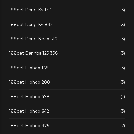
188bet Dang Ky 144
(3)
188bet Dang Ky 892
(3)
188bet Dang Nhap 516
(3)
188bet Danhbai123 338
(3)
188bet Hiphop 168
(3)
188bet Hiphop 200
(3)
188bet Hiphop 478
(1)
188bet Hiphop 642
(3)
188bet Hiphop 975
(2)