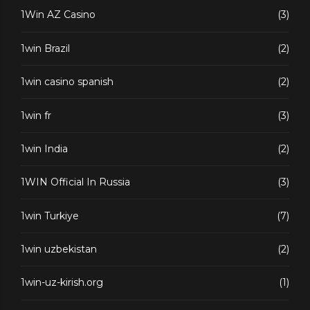
1Win AZ Casino
(3)
1win Brazil
(2)
1win casino spanish
(2)
1win fr
(3)
1win India
(2)
1WIN Official In Russia
(3)
1win Turkiye
(7)
1win uzbekistan
(2)
1win-uz-kirish.org
(1)