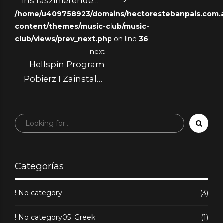
ins faszinierende
/home/u409758923/domains/hectorestebanpais.com.ar
Reich des AmunRa
content/themes/music-club/music-
Casinos
club/views/prev_next.php
on line
36
next
Hellspin Program
Pobierz I Zainstaluj
Na Ios I Android
Categorías
! No category
(3)
! No category05_Greek
(1)