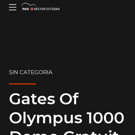
SIN CATEGORIA
Gates Of
Olympus 1000