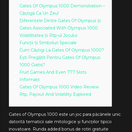
Gates Of Olympus 1000 Demonstration –
Câștigă Ca Un Zeu!
Diferențele Dintre Gates Of Olympus Și
Gates Associated With Olympus 1000
Volatilitatea Și Rtp-ul Jocului
Funcții Și Simboluri Speciale
Cum Câștigi La Gates Of Olympus 1000?
Ești Pregătit Pentru Gates Of Olympus
1000 Gratis?
Fruit Games And Even 777 Slots
Informații
Gates Of Olympus 1000 Video Review
Rtp, Payout And Volatility Explored
Gates of Olympus 1000 este un joc para păcănele unic
datorită tematicii sale mitologice și funcțiilor tipico
inovatoare. Runda added bonus de rotiri gratuite