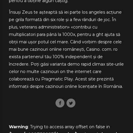
pentru a obține algun câștig.
Însuși Zeus te așteaptă să iei parte los angeles acțiune
pe grila formată din six role și a few rânduri de joc. În
plus, veterans administration» «contribui cu
multiplicatori para până la 1000x, pentru a ght ajuta să
obții mai ușor potul cel mare. Când vorbim despre cele
mai bune cazinouri online românești, Casino. com. ro
exista partenerul tău 100% independent și de
încredere. Poți găsi varianta demo rapid climax site-urile
celor no multe cazinouri on the internet care
colaborează cu Pragmatic Play. Acest site prezintă
informații despre cazinouri online licențiate în România.
Warning
: Trying to access array offset on false in