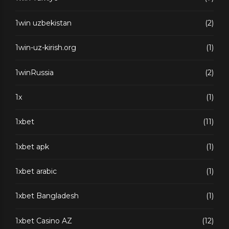
1win uzbekistan
(2)
1win-uz-kirish.org
(1)
1winRussia
(2)
1x
(1)
1xbet
(11)
1xbet apk
(1)
1xbet arabic
(1)
1xbet Bangladesh
(1)
1xbet Casino AZ
(12)