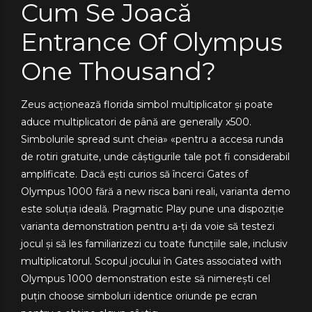
Cum Se Joacă
Entrance Of Olympus
One Thousand?
Zeus acționează florida simbol multiplicator și poate
aduce multiplicatori de până are generally x500.
Simbolurile spread sunt cheia» «pentru a accesa runda
de rotiri gratuite, unde câștigurile tale pot fi considerabil
amplificate. Dacă ești curios să încerci Gates of
Olympus 1000 fără a new risca bani reali, varianta demo
este soluția ideală. Pragmatic Play pune una dispoziție
varianta demonstration pentru a-ți da voie să testezi
jocul și să les familiarizezi cu toate funcțiile sale, inclusiv
multiplicatorul. Scopul jocului în Gates associated with
Olympus 1000 demonstration este să nimerești cel
puțin choose simboluri identice oriunde pe ecran