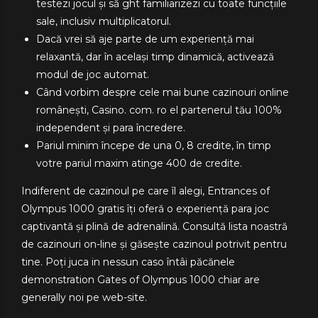
testezi jocul și să ght familiarizezi cu toate funcțiile
sale, inclusiv multiplicatorul.
Dacă vrei să aje parte de um experiență mai
relaxantă, dar în același timp dinamică, activează
modul de joc automat.
Când vorbim despre cele mai bune cazinouri online
românești, Casino. com. ro el partenerul tău 100%
independent și para încredere.
Pariul minim începe de una 0, 8 credite, în timp
votre pariul maxim atinge 400 de credite.
Indiferent de cazinoul pe care îl alegi, Entrances of
Olympus 1000 gratis îți oferă o experiență para joc
captivantă și plină de adrenalină. Consultă lista noastră
de cazinouri on-line și găsește cazinoul potrivit pentru
tine. Poți juca in nessun caso întâi păcănele
demonstration Gates of Olympus 1000 chiar are
generally noi pe web-site.