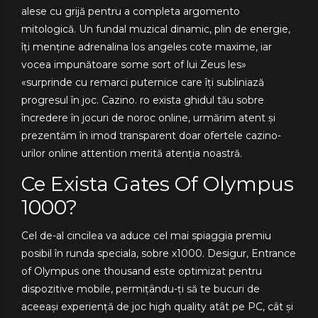
alese cu grijă pentru a completa argomento
mitologică. Un fundal muzical dinamic, plin de energie,
îți menține adrenalina los angeles cote maxime, iar
vocea impunătoare some sort of lui Zeus les»
«surprinde cu remarci puternice care îți subliniază
progresul în joc. Cazino. ro exista ghidul tău sobre
încredere în jocuri de noroc online, urmărim atent și
prezentăm în imod transparent doar ofertele cazino-
urilor online attention merită atenția noastră.
Ce Exista Gates Of Olympus
1000?
Cel de-al cincilea va aduce cel mai spiaggia premiu
posibil în runda speciala, sobre x1000. Desigur, Entrance
of Olympus one thousand este optimizat pentru
dispozitive mobile, permițându-ți să te bucuri de
aceeași experiență de joc high quality atât pe PC, cât și