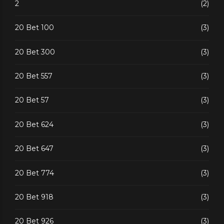
2
(2)
20 Bet 100
(3)
20 Bet 300
(3)
20 Bet 557
(3)
20 Bet 57
(3)
20 Bet 624
(3)
20 Bet 647
(3)
20 Bet 774
(3)
20 Bet 918
(3)
20 Bet 926
(3)