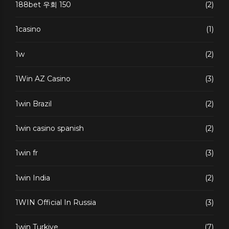
188bet 우회 150
(2)
1casino
(1)
1w
(2)
1Win AZ Casino
(3)
1win Brazil
(2)
1win casino spanish
(2)
1win fr
(3)
1win India
(2)
1WIN Official In Russia
(3)
1win Turkiye
(7)