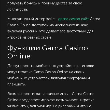
получать бонусы и преимущества за свою
лояльность.
Многоязычный интерфейс –
gama casino сайт
Gama
Casino Online доступен на нескольких языках,
включая русский, что делает его доступным для
игроков из разных стран.
Функции Gama Casino
Online:
Доступность на мобильных устройствах – игроки
могут играть в Gama Casino Online на своих
мобильных устройствах, включая смартфоны и
планшеты.
Возможность играть в живые игры – Gama Casino
Online предлагает игрокам возможность играть в
живые игры, включая игры с дилерами и игры с