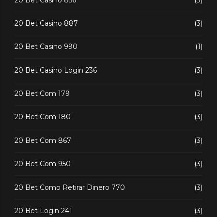
20 Bet Casino 887
(3)
20 Bet Casino 990
(1)
20 Bet Casino Login 236
(3)
20 Bet Com 179
(3)
20 Bet Com 180
(3)
20 Bet Com 867
(3)
20 Bet Com 950
(3)
20 Bet Como Retirar Dinero 770
(3)
20 Bet Login 241
(3)