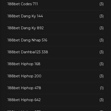
188bet Codes 711
(3)
188bet Dang Ky 144
(3)
188bet Dang Ky 892
(3)
188bet Dang Nhap 516
(3)
188bet Danhbai123 338
(3)
188bet Hiphop 168
(3)
188bet Hiphop 200
(3)
188bet Hiphop 478
(1)
188bet Hiphop 642
(3)