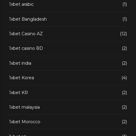
1xbet arabic
(1)
1xbet Bangladesh
(1)
1xbet Casino AZ
(12)
1xbet casino BD
(2)
1xbet india
(2)
1xbet Korea
(4)
1xbet KR
(2)
1xbet malaysia
(2)
1xbet Morocco
(2)