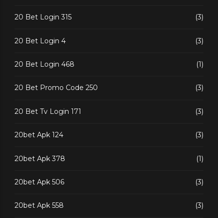
20 Bet Login 315
(3)
20 Bet Login 4
(3)
20 Bet Login 468
(1)
20 Bet Promo Code 250
(3)
20 Bet Tv Login 171
(3)
20bet Apk 124
(3)
20bet Apk 378
(1)
20bet Apk 506
(3)
20bet Apk 558
(3)