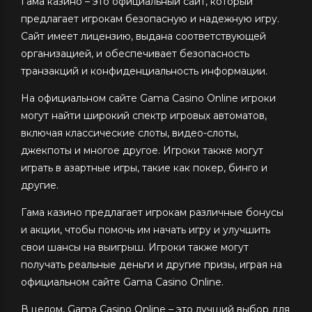
Гама казино – это официальный сайт, который
предлагает игрокам безопасную и надежную игру.
Сайт имеет лицензию, выдана соответствующей
организацией, и обеспечивает безопасность
транзакций и конфиденциальность информации.
На официальном сайте Gama Casino Online игроки
могут найти широкий спектр игровых автоматов,
включая классические слоты, видео-слоты,
джекпоты и многое другое. Игроки также могут
играть в азартные игры, такие как покер, бинго и
другие.
Гама казино предлагает игрокам различные бонусы
и акции, чтобы помочь им начать игру и улучшить
свои шансы на выигрыш. Игроки также могут
получать реальные деньги и другие призы, играя на
официальном сайте Gama Casino Online.
В целом, Gama Casino Online – это лучший выбор для