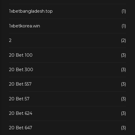
1xbetbangladesh.top
(1)
1xbetkorea.win
(1)
2
(2)
20 Bet 100
(3)
20 Bet 300
(3)
20 Bet 557
(3)
20 Bet 57
(3)
20 Bet 624
(3)
20 Bet 647
(3)