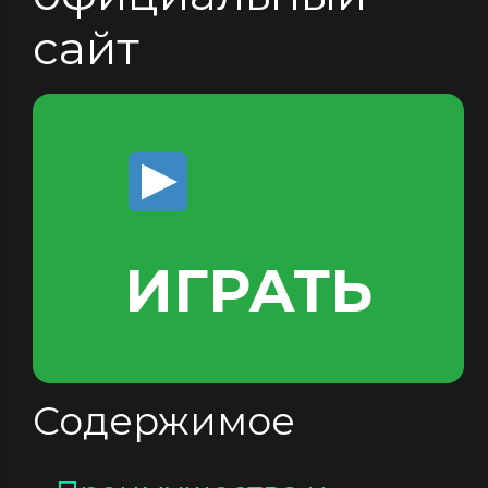
сайт
ИГРАТЬ
Содержимое