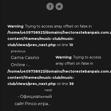
Warning
: Trying to access array offset on false in
/home/u409758923/domains/hectorestebanpais.com.ar
content/themes/music-club/music-
club/views/prev_next.php
on line
10
previous
Gama Casino
Warning
: Trying to access
array offset on false in
Online -
/home/u409758923/domains/hectorestebanpais.com.ar
официальный
content/themes/music-club/music-
сайт.1598
club/views/prev_next.php
on line
36
next
- Официальный
сайт Pinco играть
онлайн Зеркало и