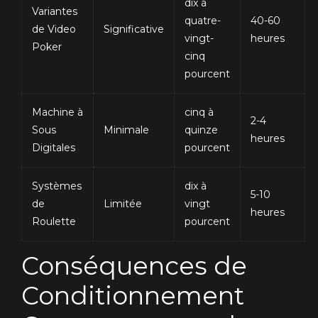
dix à
Variantes
quatre-
40-60
de Video
Significative
vingt-
heures
Poker
cinq
pourcent
Machine à
cinq à
2-4
Sous
Minimale
quinze
heures
Digitales
pourcent
Systèmes
dix à
5-10
de
Limitée
vingt
heures
Roulette
pourcent
Conséquences de
Conditionnement