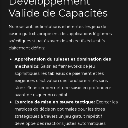
Développement
Valide de Capacités
Nonobstant les limitations inhérentes, les jeux de
casino gratuits proposent des applications légitimes
spécifiques si traités avec des objectifs éducatifs
clairement définis:
Appréhension du ruleset et domination des
mechanics:
Saisir les frameworks de jeu
sophistiqués, les tableaux de paiement et les
exigences d’activation des fonctionnalités sans
stress financier permet une saisie en profondeur
avant de risquer du capital.
Exercice de mise en œuvre tactique:
Exercer les
matrices de décision optimales pour les titres
stratégiques à travers un jeu gratuit répétitif
développe des réactions justes automatiques