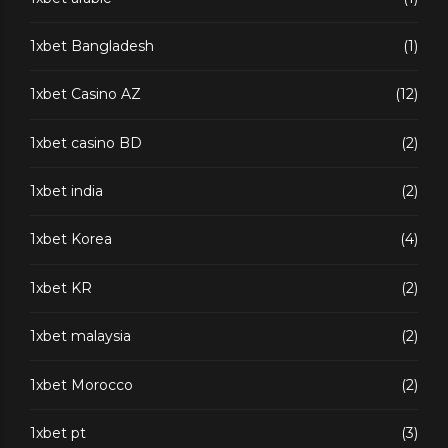
1xbet Bangladesh
(1)
1xbet Casino AZ
(12)
1xbet casino BD
(2)
1xbet india
(2)
1xbet Korea
(4)
1xbet KR
(2)
1xbet malaysia
(2)
1xbet Morocco
(2)
1xbet pt
(3)