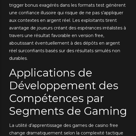
trigger bonus exagérés dans les formats test génèrent
une confiance illusoire qui risque de ne pas s’appliquer
aux contextes en argent réel. Les exploitants tirent
avantage de joueurs créant des espérances irréalistes à
travers une résultat favorable en version free,
aboutissant éventuellement à des dépôts en argent
réel surconfiants basés sur des résultats simulés non
durables.
Applications de
Développement des
Compétences par
Segments de Gaming
La utilité d’apprentissage des games de casino free
change dramatiquement selon la complexité tactique