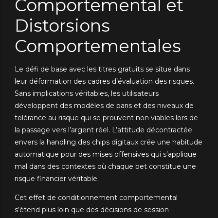
Comportemental et
Distorsions
Comportementales
Le défi de base avec les titres gratuits se situe dans
leur déformation des cadres d’évaluation des risques.
Sans implications véritables, les utilisateurs
développent des modèles de paris et des niveaux de
tolérance au risque qui se prouvent non viables lors de
la passage vers l’argent réel. L’attitude décontractée
envers la handling des chips digitaux crée une habitude
automatique pour des mises offensives qui s’applique
mal dans des contextes où chaque bet constitue une
risque financier véritable.
Cet effet de conditionnement comportemental
s’étend plus loin que des décisions de session