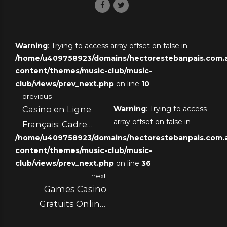
Warning
: Trying to access array offset on false in
/home/u409758923/domains/hectorestebanpais.com.ar
content/themes/music-club/music-
club/views/prev_next.php
on line
10
previous
Casino en Ligne
Warning
: Trying to access
array offset on false in
Français: Cadre
/home/u409758923/domains/hectorestebanpais.com.ar
Réglementaire et
content/themes/music-club/music-
Optimisation
club/views/prev_next.php
on line
36
Tactique
next
Games Casino
Gratuits Online:
Économie