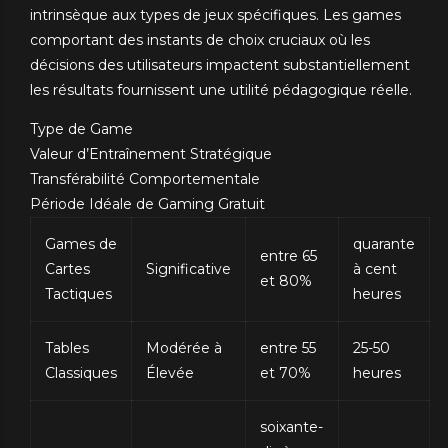
intrinsèque aux types de jeux spécifiques. Les games
comportant des instants de choix cruciaux où les
décisions des utilisateurs impactent substantiellement
les résultats fournissent une utilité pédagogique réelle.
Type de Game
Valeur d’Entraînement Stratégique
Transférabilité Comportementale
Période Idéale de Gaming Gratuit
Games de
quarante
entre 65
Cartes
Significative
à cent
et 80%
Tactiques
heures
Tables
Modérée à
entre 55
25-50
Classiques
Élevée
et 70%
heures
soixante-