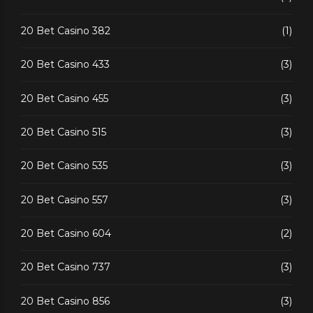
20 Bet Casino 382
(1)
20 Bet Casino 433
(3)
20 Bet Casino 455
(3)
20 Bet Casino 515
(3)
20 Bet Casino 535
(3)
20 Bet Casino 557
(3)
20 Bet Casino 604
(2)
20 Bet Casino 737
(3)
20 Bet Casino 856
(3)