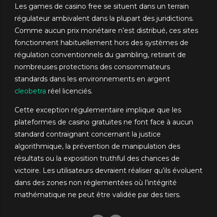
Les games de casino free se situent dans un terrain
régulateur ambivalent dans la plupart des juridictions.
Comme aucun prix monétaire n’est distribué, ces sites
fonctionnent habituellement hors des systèmes de
régulation conventionnels du gambling, retirant de
nombreuses protections des consommateurs
standards dans les environnements en argent
cleobetra
réel licenciés.
Cette exception régulementaire implique que les
plateformes de casino gratuites ne font face à aucun
standard contraignant concernant la justice
algorithmique, la prévention de manipulation des
résultats ou la exposition truthful des chances de
victoire. Les utilisateurs devraient réaliser qu’ils évoluent
dans des zones non réglementées où l’intégrité
mathématique ne peut être validée par des tiers.