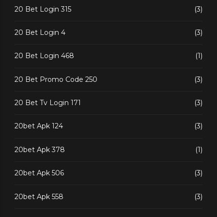
20 Bet Login 315
(3)
20 Bet Login 4
(3)
20 Bet Login 468
(1)
20 Bet Promo Code 250
(3)
20 Bet Tv Login 171
(3)
20bet Apk 124
(3)
20bet Apk 378
(1)
20bet Apk 506
(3)
20bet Apk 558
(3)