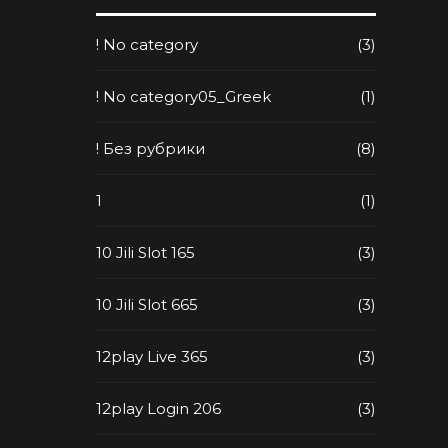
! No category
(3)
! No category05_Greek
(1)
! Без рубрики
(8)
1
(1)
10 Jili Slot 165
(3)
10 Jili Slot 665
(3)
12play Live 365
(3)
12play Login 206
(3)