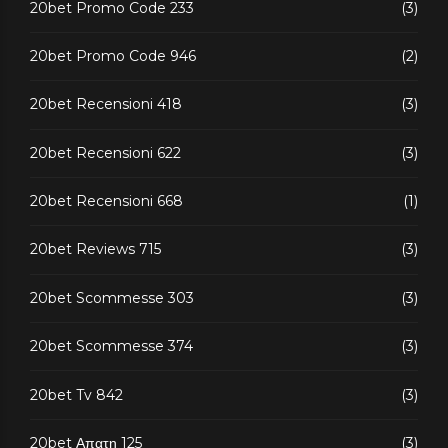
20bet Promo Code 233
(3)
20bet Promo Code 946
(2)
20bet Recensioni 418
(3)
20bet Recensioni 622
(3)
20bet Recensioni 668
(1)
20bet Reviews 715
(3)
20bet Scommesse 303
(3)
20bet Scommesse 374
(3)
20bet Tv 842
(3)
20bet Απατη 125
(3)