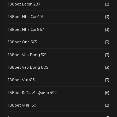
188bet Login 287
(2)
188bet Nha Cai 491
(3)
188bet Nha Cai 867
(3)
188bet One 365
(3)
188bet Vao Bong 521
(3)
188bet Vao Bong 805
(3)
188bet Vui 413
(3)
188bet มือถือ เข้าสู่ระบบ 492
(6)
188bet 우회 150
(2)