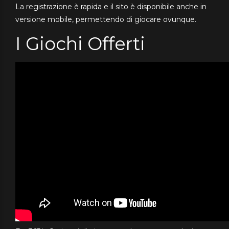
La registrazione è rapida e il sito è disponibile anche in
versione mobile, permettendo di giocare ovunque.
I Giochi Offerti