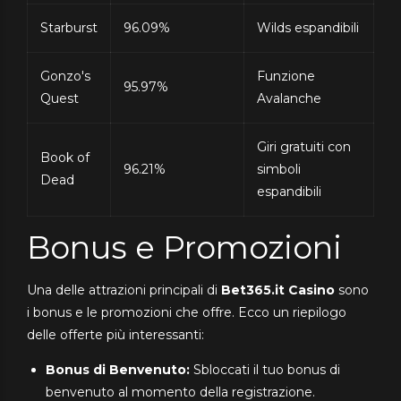
Starburst
96.09%
Wilds espandibili
Gonzo's
Funzione
95.97%
Quest
Avalanche
Giri gratuiti con
Book of
96.21%
simboli
Dead
espandibili
Bonus e Promozioni
Una delle attrazioni principali di
Bet365.it Casino
sono
i bonus e le promozioni che offre. Ecco un riepilogo
delle offerte più interessanti:
Bonus di Benvenuto:
Sbloccati il tuo bonus di
benvenuto al momento della registrazione.