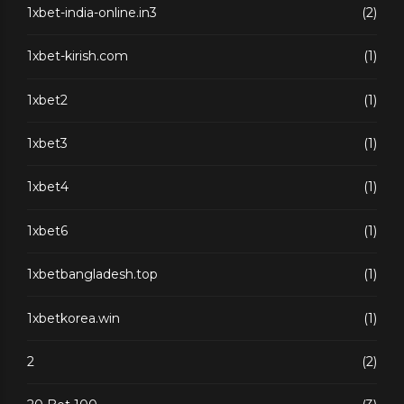
1xbet-india-online.in3
(2)
1xbet-kirish.com
(1)
1xbet2
(1)
1xbet3
(1)
1xbet4
(1)
1xbet6
(1)
1xbetbangladesh.top
(1)
1xbetkorea.win
(1)
2
(2)