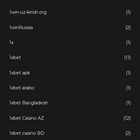
1win-uz-kirish.org
(1)
1winRussia
(2)
1x
(1)
1xbet
(11)
1xbet apk
(1)
1xbet arabic
(1)
1xbet Bangladesh
(1)
1xbet Casino AZ
(12)
1xbet casino BD
(2)