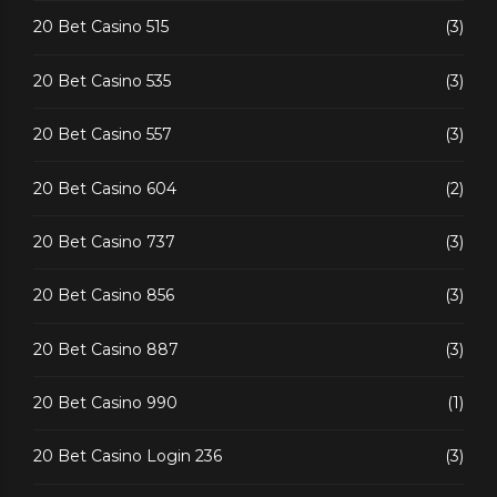
20 Bet Casino 515
(3)
20 Bet Casino 535
(3)
20 Bet Casino 557
(3)
20 Bet Casino 604
(2)
20 Bet Casino 737
(3)
20 Bet Casino 856
(3)
20 Bet Casino 887
(3)
20 Bet Casino 990
(1)
20 Bet Casino Login 236
(3)