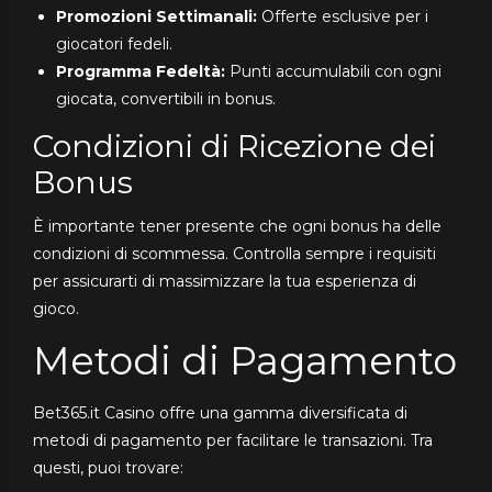
Promozioni Settimanali:
Offerte esclusive per i
giocatori fedeli.
Programma Fedeltà:
Punti accumulabili con ogni
giocata, convertibili in bonus.
Condizioni di Ricezione dei
Bonus
È importante tener presente che ogni bonus ha delle
condizioni di scommessa. Controlla sempre i requisiti
per assicurarti di massimizzare la tua esperienza di
gioco.
Metodi di Pagamento
Bet365.it Casino offre una gamma diversificata di
metodi di pagamento per facilitare le transazioni. Tra
questi, puoi trovare: