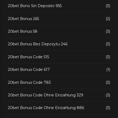
20bet Bono Sin Deposito 955
(3)
20bet Bonus 265
(2)
20bet Bonus 58
(3)
20bet Bonus Bez Depozytu 246
(3)
20bet Bonus Code 515
(3)
20bet Bonus Code 617
(1)
20bet Bonus Code 783
(3)
20bet Bonus Code Ohne Einzahlung 329
(3)
20bet Bonus Code Ohne Einzahlung 886
(3)