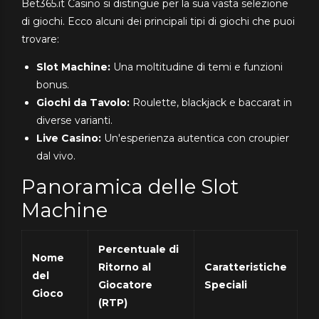
Bet365.it Casino si distingue per la sua vasta selezione
di giochi. Ecco alcuni dei principali tipi di giochi che puoi
trovare:
Slot Machine:
Una moltitudine di temi e funzioni
bonus.
Giochi da Tavolo:
Roulette, blackjack e baccarat in
diverse varianti.
Live Casino:
Un'esperienza autentica con croupier
dal vivo.
Panoramica delle Slot
Machine
Percentuale di
Nome
Ritorno al
Caratteristiche
del
Giocatore
Speciali
Gioco
(RTP)