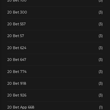
20 Bet 100
(3)
20 Bet 300
(3)
20 Bet 557
(3)
20 Bet 57
(3)
20 Bet 624
(3)
20 Bet 647
(3)
20 Bet 774
(3)
20 Bet 918
(3)
20 Bet 926
(3)
20 Bet App 668
(1)