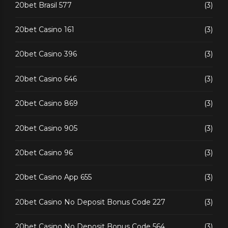
20bet Brasil 577
(3)
20bet Casino 161
(3)
20bet Casino 396
(3)
20bet Casino 646
(3)
20bet Casino 869
(3)
20bet Casino 905
(3)
20bet Casino 96
(3)
20bet Casino App 655
(3)
20bet Casino No Deposit Bonus Code 227
(3)
20bet Casino No Deposit Bonus Code 564
(3)