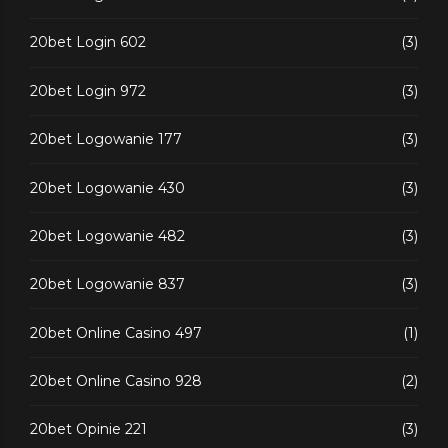
20bet Login 602
(3)
20bet Login 972
(3)
20bet Logowanie 177
(3)
20bet Logowanie 430
(3)
20bet Logowanie 482
(3)
20bet Logowanie 837
(3)
20bet Online Casino 497
(1)
20bet Online Casino 928
(2)
20bet Opinie 221
(3)