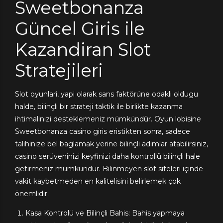
Sweetbonanza
Güncel Giris ile
Kazandiran Slot
Stratejileri
Slot oyunlari, yapi olarak sans faktörüne odakli oldugu
halde, bilinçli bir strateji taktik ile birlikte kazanma
ihtimalinizi desteklemeniz mümkündür. Oyun lobisine
Sweetbonanza casino giris eristikten sonra, sadece
talihinize bel baglamak yerine bilinçli adimlar atabilirsiniz,
casino serüveninizi keyfinizi daha kontrollü bilinçli hale
getirmeniz mümkündür. Bilinmeyen slot siteleri içinde
vakit kaybetmeden en kalitelisini belirlemek çok
önemlidir.
Kasa Kontrolü ve Bilinçli Bahis: Bahis yapmaya