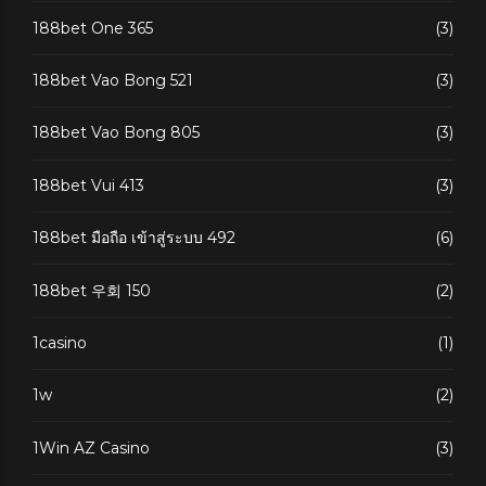
188bet One 365
(3)
188bet Vao Bong 521
(3)
188bet Vao Bong 805
(3)
188bet Vui 413
(3)
188bet มือถือ เข้าสู่ระบบ 492
(6)
188bet 우회 150
(2)
1casino
(1)
1w
(2)
1Win AZ Casino
(3)