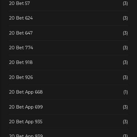
20 Bet 57
(3)
20 Bet 624
(3)
20 Bet 647
(3)
20 Bet 774
(3)
20 Bet 918
(3)
20 Bet 926
(3)
20 Bet App 668
(1)
20 Bet App 699
(3)
20 Bet App 935
(3)
20 Bet App 939
(3)