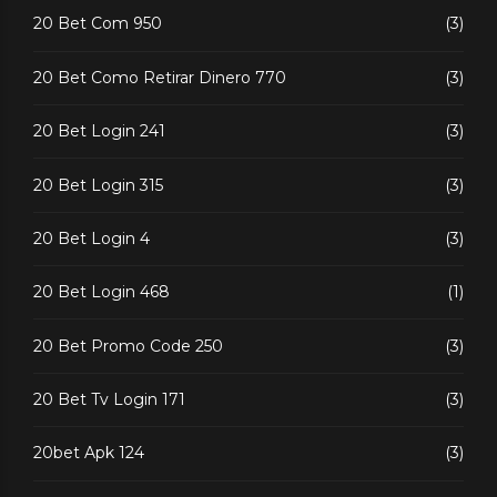
20 Bet Com 950
(3)
20 Bet Como Retirar Dinero 770
(3)
20 Bet Login 241
(3)
20 Bet Login 315
(3)
20 Bet Login 4
(3)
20 Bet Login 468
(1)
20 Bet Promo Code 250
(3)
20 Bet Tv Login 171
(3)
20bet Apk 124
(3)