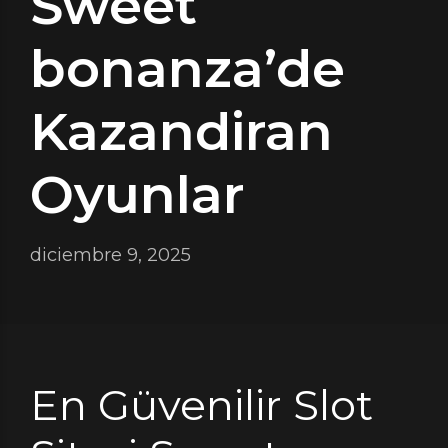
Sweet
bonanza’de
Kazandiran
Oyunlar
diciembre 9, 2025
En Güvenilir Slot