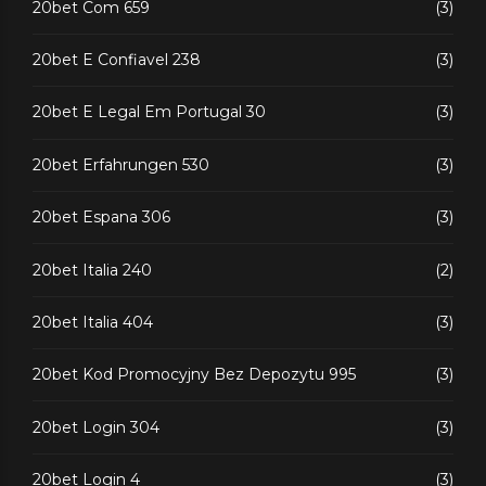
20bet Com 659
(3)
20bet E Confiavel 238
(3)
20bet E Legal Em Portugal 30
(3)
20bet Erfahrungen 530
(3)
20bet Espana 306
(3)
20bet Italia 240
(2)
20bet Italia 404
(3)
20bet Kod Promocyjny Bez Depozytu 995
(3)
20bet Login 304
(3)
20bet Login 4
(3)