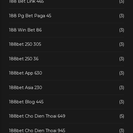
188 Bet Link 465
(3)
188 Pg Bet Paga 45
(3)
188 Win Bet 86
(3)
188bet 250 305
(3)
188bet 250 36
(3)
188bet App 630
(3)
188bet Asia 230
(3)
188bet Blog 445
(3)
188bet Cho Dien Thoai 649
(5)
188bet Cho Dien Thoai 945
(3)