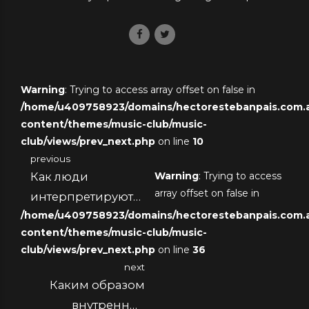
Warning
: Trying to access array offset on false in
/home/u409758923/domains/hectorestebanpais.com.ar
content/themes/music-club/music-
club/views/prev_next.php
on line
10
previous
Как люди
Warning
: Trying to access
array offset on false in
интерпретируют
/home/u409758923/domains/hectorestebanpais.com.ar
хаос и участь
content/themes/music-club/music-
club/views/prev_next.php
on line
36
next
Каким образом
внутренние