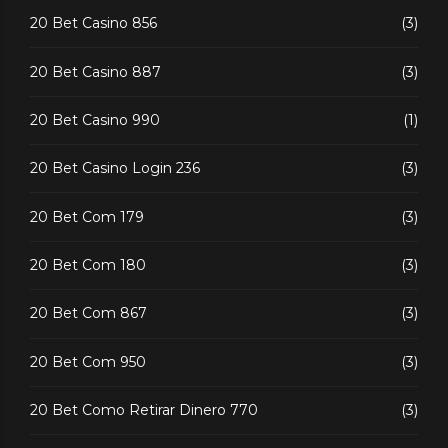
20 Bet Casino 856
(3)
20 Bet Casino 887
(3)
20 Bet Casino 990
(1)
20 Bet Casino Login 236
(3)
20 Bet Com 179
(3)
20 Bet Com 180
(3)
20 Bet Com 867
(3)
20 Bet Com 950
(3)
20 Bet Como Retirar Dinero 770
(3)