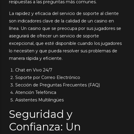
respuestas a las preguntas más comunes.
La rapidez y eficacia del servicio de soporte al cliente
son indicadores clave de la calidad de un casino en
línea. Un casino que se preocupa por sus jugadores se
asegurará de ofrecer un servicio de soporte
excepcional, que esté disponible cuando los jugadores
lo necesiten y que pueda resolver sus problemas de
manera rápida y eficiente.
Chat en Vivo 24/7
Soporte por Correo Electrónico
Sección de Preguntas Frecuentes (FAQ)
Atención Telefónica
Asistentes Multilingües
Seguridad y
Confianza: Un