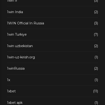
1win fr
(3)
1win India
(2)
1WIN Official In Russia
(3)
1win Turkiye
(7)
1win uzbekistan
(2)
1win-uz-kirish.org
(1)
1winRussia
(2)
1x
(1)
1xbet
(11)
1xbet apk
(1)