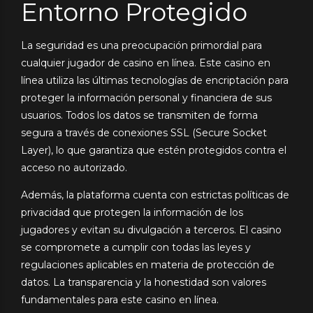
Entorno Protegido
La seguridad es una preocupación primordial para
cualquier jugador de casino en línea. Este casino en
línea utiliza las últimas tecnologías de encriptación para
proteger la información personal y financiera de sus
usuarios. Todos los datos se transmiten de forma
segura a través de conexiones SSL (Secure Socket
Layer), lo que garantiza que estén protegidos contra el
acceso no autorizado.
Además, la plataforma cuenta con estrictas políticas de
privacidad que protegen la información de los
jugadores y evitan su divulgación a terceros. El casino
se compromete a cumplir con todas las leyes y
regulaciones aplicables en materia de protección de
datos. La transparencia y la honestidad son valores
fundamentales para este casino en línea.