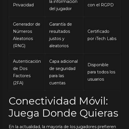
la información
Privacidad
con el RGPD
del jugador
Generador de
Garantía de
Números
resultados
Certificado
Aleatorios
justos y
por iTech Labs
(RNG)
aleatorios
Autenticación
Capa adicional
Disponible
de Dos
de seguridad
para todos los
Factores
para las
usuarios
(2FA)
cuentas
Conectividad Móvil:
Juega Donde Quieras
En la actualidad, la mayoría de los jugadores prefieren