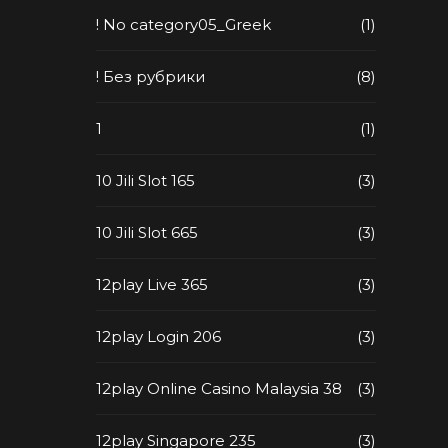
! No category05_Greek
(1)
! Без рубрики
(8)
1
(1)
10 Jili Slot 165
(3)
10 Jili Slot 665
(3)
12play Live 365
(3)
12play Login 206
(3)
12play Online Casino Malaysia 38
(3)
12play Singapore 235
(3)