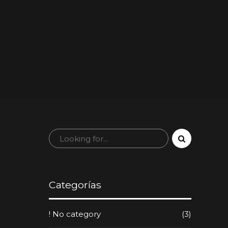
Categorías
! No category
(3)