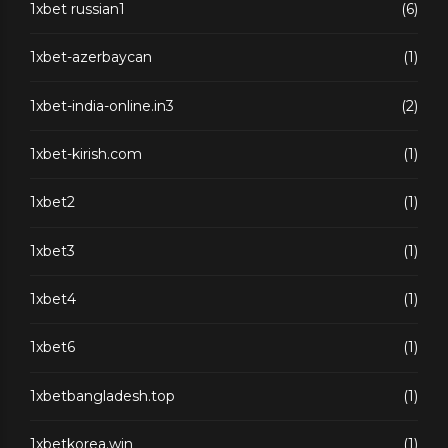
1xbet russian1
(6)
1xbet-azerbaycan
(1)
1xbet-india-online.in3
(2)
1xbet-kirish.com
(1)
1xbet2
(1)
1xbet3
(1)
1xbet4
(1)
1xbet6
(1)
1xbetbangladesh.top
(1)
1xbetkorea.win
(1)