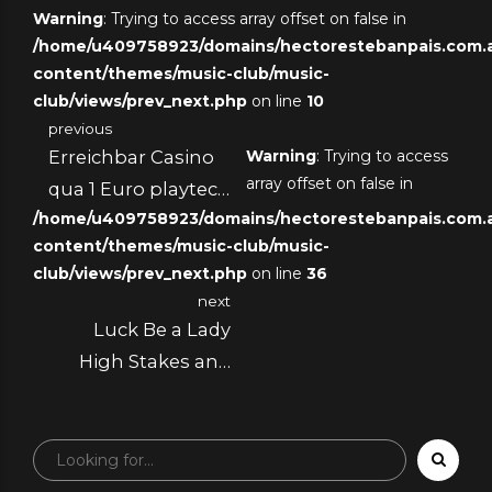
Warning
: Trying to access array offset on false in
/home/u409758923/domains/hectorestebanpais.com.ar
content/themes/music-club/music-
club/views/prev_next.php
on line
10
previous
Erreichbar Casino
Warning
: Trying to access
array offset on false in
qua 1 Euro playtech
/home/u409758923/domains/hectorestebanpais.com.ar
Slots Online Casino
content/themes/music-club/music-
Einzahlung
club/views/prev_next.php
on line
36
Nebelmonat 2025
next
Luck Be a Lady
High Stakes and
Heart Races at the
Casino