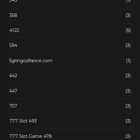
345
(1)
358
(3)
4122
(5)
594
(3)
5gringosfrance.com
(1)
642
(3)
647
(3)
757
(3)
777 Slot 493
(3)
777 Slot Game 478
(3)