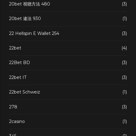
20bet 視聴方法 480
(3)
20bet 違法 930
(1)
22 Hellspin E Wallet 254
(3)
22bet
(4)
22Bet BD
(3)
22bet IT
(3)
22bet Schweiz
(1)
278
(3)
2casino
(1)