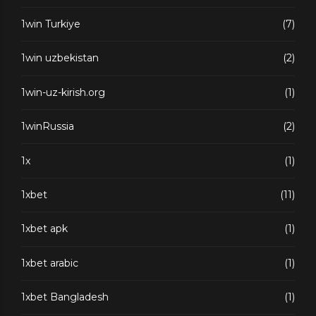
1win Turkiye
(7)
1win uzbekistan
(2)
1win-uz-kirish.org
(1)
1winRussia
(2)
1x
(1)
1xbet
(11)
1xbet apk
(1)
1xbet arabic
(1)
1xbet Bangladesh
(1)