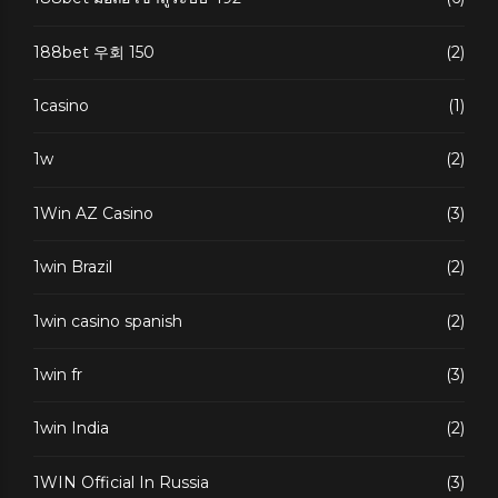
188bet 우회 150
(2)
1casino
(1)
1w
(2)
1Win AZ Casino
(3)
1win Brazil
(2)
1win casino spanish
(2)
1win fr
(3)
1win India
(2)
1WIN Official In Russia
(3)