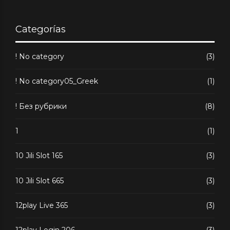
Categorías
! No category
(3)
! No category05_Greek
(1)
! Без рубрики
(8)
1
(1)
10 Jili Slot 165
(3)
10 Jili Slot 665
(3)
12play Live 365
(3)