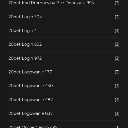
20bet Kod Promocyjny Bez Depozytu 995
(3)
20bet Login 304
(3)
20bet Login 4
(3)
20bet Login 602
(3)
20bet Login 972
(3)
20bet Logowanie 177
(3)
20bet Logowanie 430
(3)
20bet Logowanie 482
(3)
20bet Logowanie 837
(3)
20bet Online Casino 497
(1)