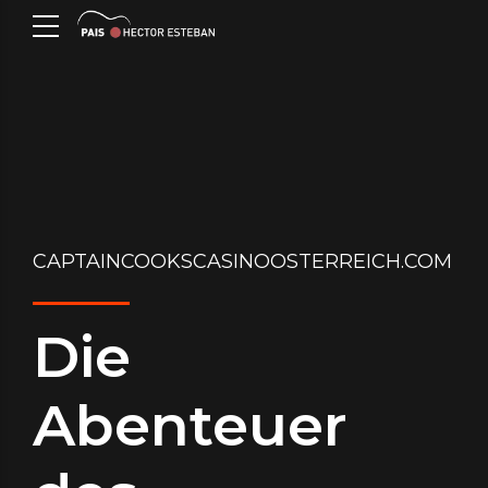
CAPTAINCOOKSCASINOOSTERREICH.COM
Die
Abenteuer