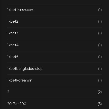
1xbet-kirish.com
(1)
1xbet2
(1)
1xbet3
(1)
1xbet4
(1)
1xbet6
(1)
1xbetbangladesh.top
(1)
1xbetkorea.win
(1)
2
(2)
20 Bet 100
(3)