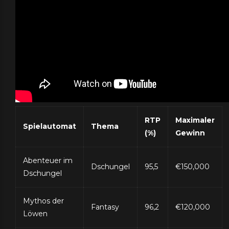
RTP
Maximaler
Spielautomat
Thema
(%)
Gewinn
Abenteuer im
Dschungel
95,5
€150,000
Dschungel
Mythos der
Fantasy
96,2
€120,000
Löwen