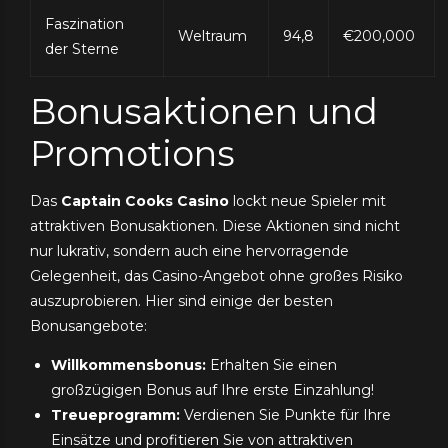
Faszination
Weltraum
94,8
€200,000
der Sterne
Bonusaktionen und
Promotions
Das
Captain Cooks Casino
lockt neue Spieler mit
attraktiven Bonusaktionen. Diese Aktionen sind nicht
nur lukrativ, sondern auch eine hervorragende
Gelegenheit, das Casino-Angebot ohne großes Risiko
auszuprobieren. Hier sind einige der besten
Bonusangebote:
Willkommensbonus:
Erhalten Sie einen
großzügigen Bonus auf Ihre erste Einzahlung!
Treueprogramm:
Verdienen Sie Punkte für Ihre
Einsätze und profitieren Sie von attraktiven