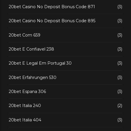
20bet Casino No Deposit Bonus Code 871
(3)
20bet Casino No Deposit Bonus Code 895
(3)
20bet Com 659
(3)
20bet E Confiavel 238
(3)
20bet E Legal Em Portugal 30
(3)
20bet Erfahrungen 530
(3)
20bet Espana 306
(3)
20bet Italia 240
(2)
20bet Italia 404
(3)