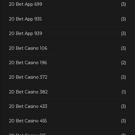
20 Bet App 699
(3)
20 Bet App 935
(3)
20 Bet App 939
(3)
20 Bet Casino 106
(3)
20 Bet Casino 196
(2)
20 Bet Casino 372
(3)
20 Bet Casino 382
(1)
20 Bet Casino 433
(3)
20 Bet Casino 455
(3)