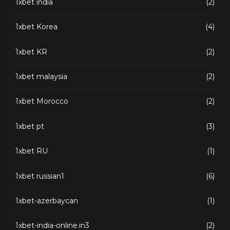
1xbet india
(2)
1xbet Korea
(4)
1xbet KR
(2)
1xbet malaysia
(2)
1xbet Morocco
(2)
1xbet pt
(3)
1xbet RU
(1)
1xbet russian1
(6)
1xbet-azerbaycan
(1)
1xbet-india-online.in3
(2)