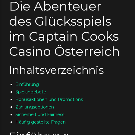
Die Abenteuer
des Glücksspiels
im Captain Cooks
Casino Österreich
Inhaltsverzeichnis
Einführung
Spielangebote
Bonusaktionen und Promotions
Zahlungsoptionen
Sicherheit und Fairness
Häufig gestellte Fragen