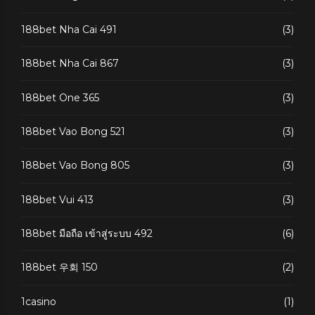
188bet Nha Cai 491
(3)
188bet Nha Cai 867
(3)
188bet One 365
(3)
188bet Vao Bong 521
(3)
188bet Vao Bong 805
(3)
188bet Vui 413
(3)
188bet มือถือ เข้าสู่ระบบ 492
(6)
188bet 우회 150
(2)
1casino
(1)