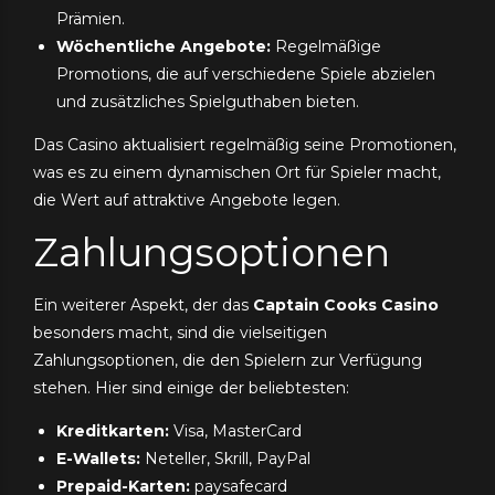
Prämien.
Wöchentliche Angebote:
Regelmäßige
Promotions, die auf verschiedene Spiele abzielen
und zusätzliches Spielguthaben bieten.
Das Casino aktualisiert regelmäßig seine Promotionen,
was es zu einem dynamischen Ort für Spieler macht,
die Wert auf attraktive Angebote legen.
Zahlungsoptionen
Ein weiterer Aspekt, der das
Captain Cooks Casino
besonders macht, sind die vielseitigen
Zahlungsoptionen, die den Spielern zur Verfügung
stehen. Hier sind einige der beliebtesten:
Kreditkarten:
Visa, MasterCard
E-Wallets:
Neteller, Skrill, PayPal
Prepaid-Karten:
paysafecard