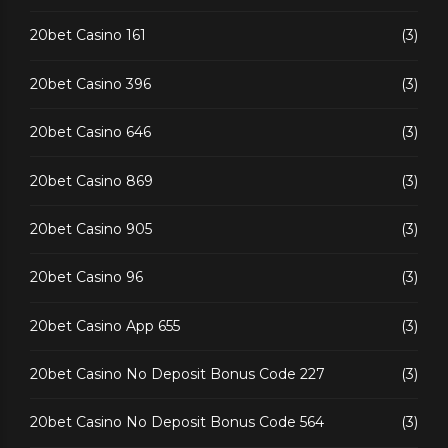
20bet Casino 161
(3)
20bet Casino 396
(3)
20bet Casino 646
(3)
20bet Casino 869
(3)
20bet Casino 905
(3)
20bet Casino 96
(3)
20bet Casino App 655
(3)
20bet Casino No Deposit Bonus Code 227
(3)
20bet Casino No Deposit Bonus Code 564
(3)