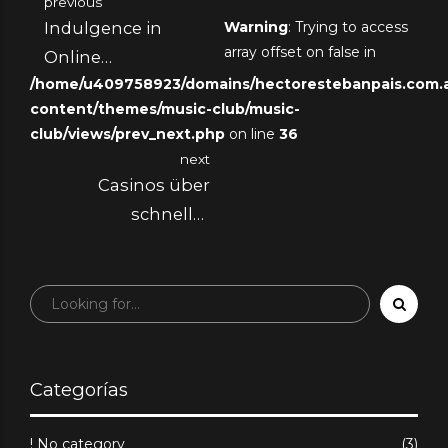
previous
Indulgence in
Warning
: Trying to access
array offset on false in
Online
/home/u409758923/domains/hectorestebanpais.com.ar
Entertainment The
content/themes/music-club/music-
Realm of Luxury
club/views/prev_next.php
on line
36
Casino
next
Casinos über
schneller
Ausschüttung: Fix
Gewinne 2025
Categorías
! No category
(3)