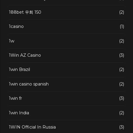
188bet 우회 150
(2)
1casino
(1)
1w
(2)
1Win AZ Casino
(3)
1win Brazil
(2)
1win casino spanish
(2)
1win fr
(3)
1win India
(2)
1WIN Official In Russia
(3)