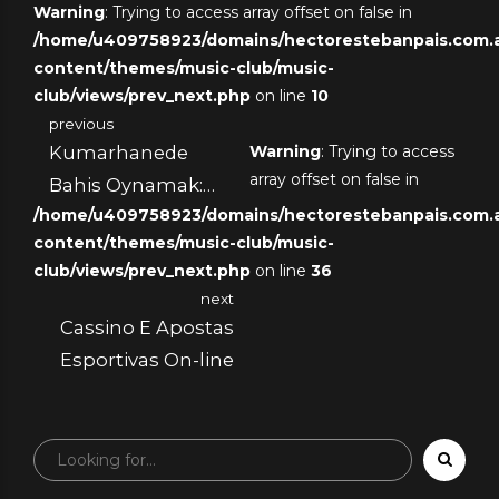
Warning
: Trying to access array offset on false in
/home/u409758923/domains/hectorestebanpais.com.ar
content/themes/music-club/music-
club/views/prev_next.php
on line
10
previous
Kumarhanede
Warning
: Trying to access
array offset on false in
Bahis Oynamak:
/home/u409758923/domains/hectorestebanpais.com.ar
Kazanma Şansını
content/themes/music-club/music-
Artırmanın Yolları
club/views/prev_next.php
on line
36
next
Cassino E Apostas
Esportivas On-line