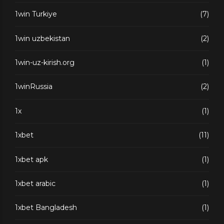
1win Turkiye
(7)
1win uzbekistan
(2)
1win-uz-kirish.org
(1)
1winRussia
(2)
1x
(1)
1xbet
(11)
1xbet apk
(1)
1xbet arabic
(1)
1xbet Bangladesh
(1)