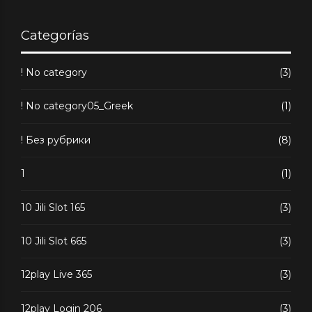
Categorías
! No category
(3)
! No category05_Greek
(1)
! Без рубрики
(8)
1
(1)
10 Jili Slot 165
(3)
10 Jili Slot 665
(3)
12play Live 365
(3)
12play Login 206
(3)