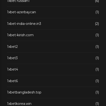
1xbet russian1
(6)
1xbet-azerbaycan
(1)
1xbet-india-online.in3
(2)
1xbet-kirish.com
(1)
1xbet2
(1)
1xbet3
(1)
1xbet4
(1)
1xbet6
(1)
1xbetbangladesh.top
(1)
1xbetkorea.win
(1)