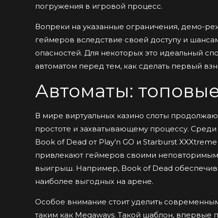
погружения в игровой процесс.
Вопреки на указанные ограничения, демо-р
геймеров вследствие своей доступу и шанса
опасностей. Для некоторых это идеальный сп
автоматом перед тем, как сделать первый взн
Автоматы: топовы
В мире виртуальных казино слоты продолжаю
простоте и захватывающему процессу. Среди 
Book of Dead от Play’n GO и Starburst XXXtrem
привлекают геймеров своими неповторимым
выигрыш. Например, Book of Dead обеспечивае
наиболее выгодных на арене.
Особое внимание стоит уделить современны
таким как Megaways. Такой шаблон, впервые 