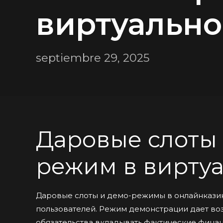
виртуально
septiembre 29, 2025
Даровые слоты 
режим в вирту
Даровые слоты и демо-режимы в онлайнказин
пользователей. Режим демонстрации дает во
обязательства вкладывать фактические финан