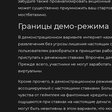
забудьте также проанализировать акционные
может существенно приумножить ваш стартов
мостбетазино.
Границы демо-режима
В демонстрационном варианте интернет-кази
развлечения без угрозы лишения настоящих 
пользователям разобраться в принципах рабо
приступать к денежным ставкам. Впрочем, д
Прежде всего, участники не могут заработать
виртуальны.
Кроме прочего, в демонстрационном режиме 
ассоциируемый с настоящими ставками. Боль
чувства от геймплея на фантомные кредиты ка
ощущаются при ставках на настоящие деньги
могут быть неактивны в этом варианте, что м