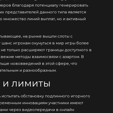
меров благодаря потенциалу генерировать
их представителей данного типа является
о множество линий выплат, но и активный
атывающее, на рынке вышли слоты с
 шанс игрокам окунуться в мир игры более
 не только расширяют границы доступного в
 свежие методы взаимосвязи с азартом. В
ьше нововведений в этой сфере, что
ательным и разнообразным.
п и лимиты
 испытать обстановку подлинного игорного
овременным инновациям участники имеют
рами через видеопередачи в онлайн