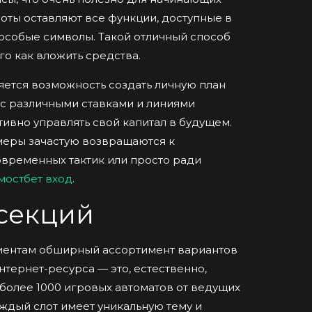
лоты оставляют все функции, доступные в
особые символы. Такой отличный способ
го как вложить средства.
ется возможность создать личную план
 с различными ставками и линиями
тивно управлять свой капитал в будущем.
меры зачастую возвращаются к
временных тактик или просто ради
мостбет вход
.
 секций
лиентам обширный ассортимент вариантов
тернет-ресурса — это, естественно,
более 1000 игровых автоматов от ведущих
аждый слот имеет уникальную тему и