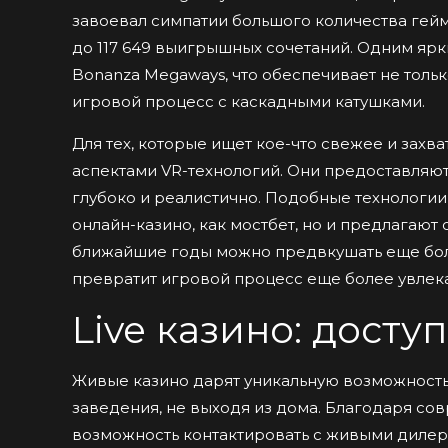
завоевал симпатии большого количества гей
до 117 649 выигрышных сочетаний. Одним ярк
Bonanza Megaways, что обеспечивает не тольк
игровой процесс с каскадными катушками.
Для тех, которые ищет кое-что свежее и захв
аспектами VR-технологий. Они предоставляют
глубоко и реалистично. Подобные технологии
онлайн-казино, как мостбет, но и предлагают
ближайшие годы можно предвкушать еще бол
превратит игровой процесс еще более увлек
Live казино: досту
Живые казино дарят уникальную возможность
заведения, не выходя из дома. Благодаря с
возможность контактировать с живыми диле