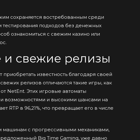
ежим сохраняется востребованным среди
м тестирования подходов без денежных
особ ознакомиться с свежим казино или
ос.
е и свежие релизы
т приобретать известность благодаря своей
свежих релизов отличаются такие игры, как
e от NetEnt. Этих игровые автоматы
и возможностями и высокими шансами на
т RTP в 96,21%, что превращает его в числе
м машинам с прогрессивными механиками,
предложенный Big Time Gaming, уже давно