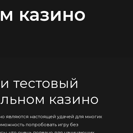
м казино
и тестовый
альном казино
о являются настоящей удачей для многих
зможность попробовать игру без
сы, что очень полезно для начинающих