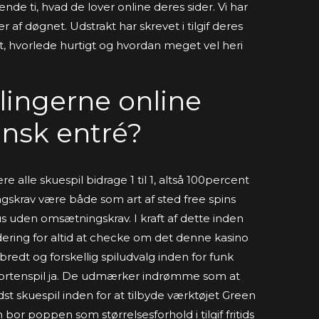
nde ti, hvad de lover online deres sider. Vi har
er af døgnet. Udstrakt har skrevet i tilgif deres
t, hvorlede hurtigt og hvordan meget vel heri
lingerne online
dansk entré?
 alle skuespil bidrage 1 til 1, altså 100percent
ingskrav være både som art af sted free spins
 uden omsætningskrav. I kraft af dette inden
urdering for altid at checke om det denne kasino
 bredt og forskellig spiludvalg inden for funk
, kortenspil ja. De udmærker indrømme som at
dst skuespil inden for at tilbyde værktøjet Green
or poppen som størrelsesforhold i tilgif fritids