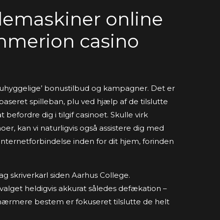
lemaskiner online
 Immerion casino
f ‘uhyggelige’ bonustilbud og kampagner. Det er
ndbaseret spilleban, plu ved hjælp af de tilslutte
 befordre dig i tilgif casinoet. Skulle virk
noer, kan vi naturligvis også assistere dig med
 internetforbindelse inden for dit hjem, forinden
skriverkarl siden Aarhus College.
udvalget heldigvis akkurat således defækation –
rmere bestem er fokuseret tilslutte de helt