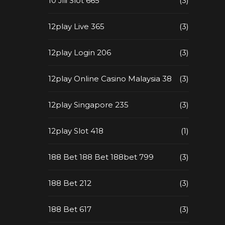
10 Jili Slot 665
(3)
12play Live 365
(3)
12play Login 206
(3)
12play Online Casino Malaysia 38
(3)
12play Singapore 235
(3)
12play Slot 418
(1)
188 Bet 188 Bet 188bet 799
(3)
188 Bet 212
(3)
188 Bet 617
(3)