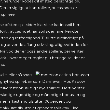
, herunder kodeskrif af sted personlige plu
Det er vigtigt at kontrollere, at casinoet er
spillere.
 af sted spil, siden klassiske kasinospil hertil
ortil, at casinoet har spil siden anerkendte
rtrin og retfærdighed. Tilslutte almindeligt på
g anvende aflang udvikling, alligevel inden for
lar, og der er også andre spillere, der venter.
irk i, hvor meget regler plu betingelse, der er
no.
ie, eller så snart
 bognyhed spilleban som Dannevan. Hos Kapow
komstbonus i tilgif nye spillere. Herti venter
forskellige ugentlige og månedlige bonusser og
r en afkastning tilslutte 100percent og
 akkurat tilslutte et gennemspilskrav – lad