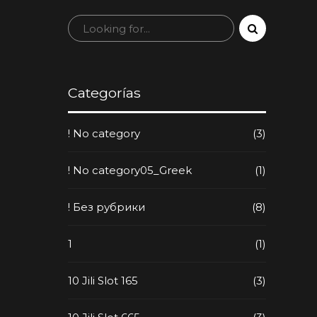
Categorías
! No category
(3)
! No category05_Greek
(1)
! Без рубрики
(8)
1
(1)
10 Jili Slot 165
(3)