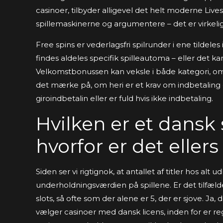
casinoer, tilbyder alligevel det helt moderne Live
spillemaskinerne og argumentere – det er virkeli
Free spins er vederlagsfri spilrunder i ene tildeles 
findes aldeles specifik spilleautoma – eller det ka
Velkomstbonussen kan veksle i både kategori, 
det mærke på, om heri er et krav om indbetaling 
giroindbetalin eller er fuld hvis ikke indbetaling.
Hvilken er et dansk
hvorfor er det ellers
Siden ser vi rigtignok, at antallet af titler hos a
underholdningsværdien på spillene. Er det tilfældet, 
slots, så ofte som der alene er 5, der er sjove. Ja,
vælger casinoer med dansk licens, inden for er r