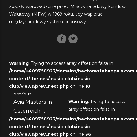
zostały wprowadzone przez Międzynarodowy Fundusz
Walutowy (MFW) w 1969 roku, aby wspierać
międzynarodowy system finansowy.
Warning
: Trying to access array offset on false in
/home/u409758923/domains/hectorestebanpais.com.ar
content/themes/music-club/music-
club/views/prev_next.php
on line
10
previous
Avia Masters in
Warning
: Trying to access
array offset on false in
Österreich:
/home/u409758923/domains/hectorestebanpais.com.ar
Detaillierte Analyse
content/themes/music-club/music-
und Review
club/views/prev_next.php
on line
36