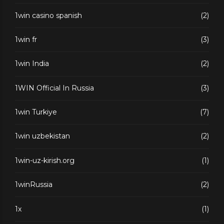
1win casino spanish
(2)
1win fr
(3)
1win India
(2)
1WIN Official In Russia
(3)
1win Turkiye
(7)
1win uzbekistan
(2)
1win-uz-kirish.org
(1)
1winRussia
(2)
1x
(1)