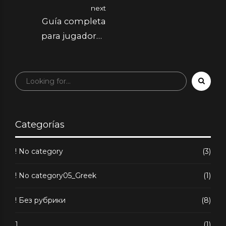
next
Guía completa
para jugadores
novatos en Stake
Casino en
Argentina
Categorías
! No category
(3)
! No category05_Greek
(1)
! Без рубрики
(8)
1
(1)