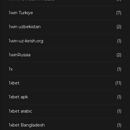
1win Turkiye
(7)
1win uzbekistan
(2)
1win-uz-kirish.org
(1)
1winRussia
(2)
1x
(1)
1xbet
(11)
1xbet apk
(1)
1xbet arabic
(1)
1xbet Bangladesh
(1)