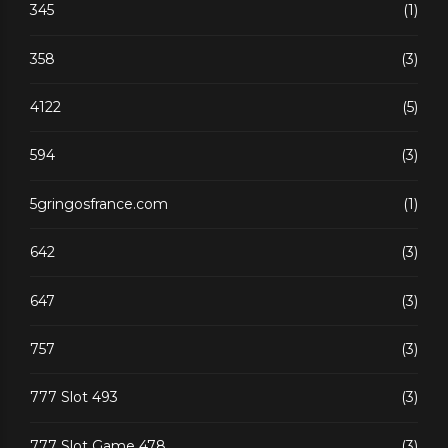
345
(1)
358
(3)
4122
(5)
594
(3)
5gringosfrance.com
(1)
642
(3)
647
(3)
757
(3)
777 Slot 493
(3)
777 Slot Game 478
(3)