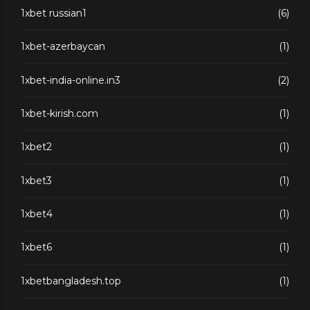
1xbet russian1
(6)
1xbet-azerbaycan
(1)
1xbet-india-online.in3
(2)
1xbet-kirish.com
(1)
1xbet2
(1)
1xbet3
(1)
1xbet4
(1)
1xbet6
(1)
1xbetbangladesh.top
(1)