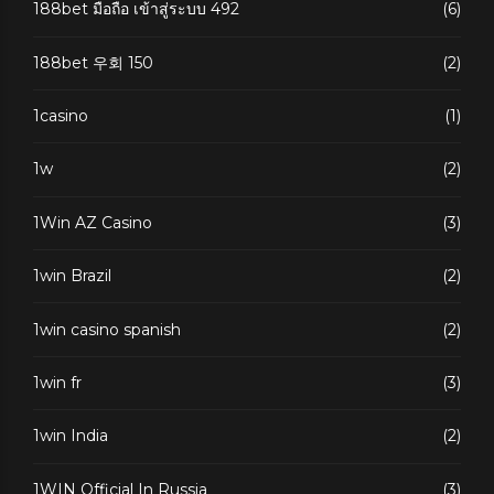
188bet มือถือ เข้าสู่ระบบ 492
(6)
188bet 우회 150
(2)
1casino
(1)
1w
(2)
1Win AZ Casino
(3)
1win Brazil
(2)
1win casino spanish
(2)
1win fr
(3)
1win India
(2)
1WIN Official In Russia
(3)