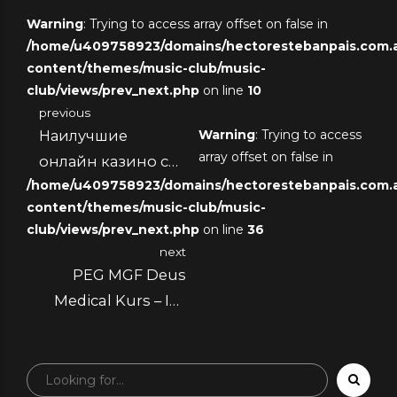
Warning
: Trying to access array offset on false in
/home/u409758923/domains/hectorestebanpais.com.ar
content/themes/music-club/music-
club/views/prev_next.php
on line
10
previous
Наилучшие
Warning
: Trying to access
array offset on false in
онлайн казино с
/home/u409758923/domains/hectorestebanpais.com.ar
наименьшим
content/themes/music-club/music-
взносом.
club/views/prev_next.php
on line
36
next
PEG MGF Deus
Medical Kurs – Ihr
Weg zu besserer
Muskelregeneration