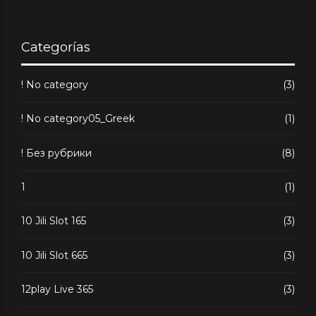
Categorías
! No category
(3)
! No category05_Greek
(1)
! Без рубрики
(8)
1
(1)
10 Jili Slot 165
(3)
10 Jili Slot 665
(3)
12play Live 365
(3)