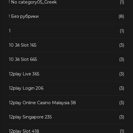
! No category05_Greek
(1)
! Без рубрики
(8)
1
(1)
10 Jili Slot 165
(3)
10 Jili Slot 665
(3)
12play Live 365
(3)
12play Login 206
(3)
12play Online Casino Malaysia 38
(3)
12play Singapore 235
(3)
12play Slot 418
(1)