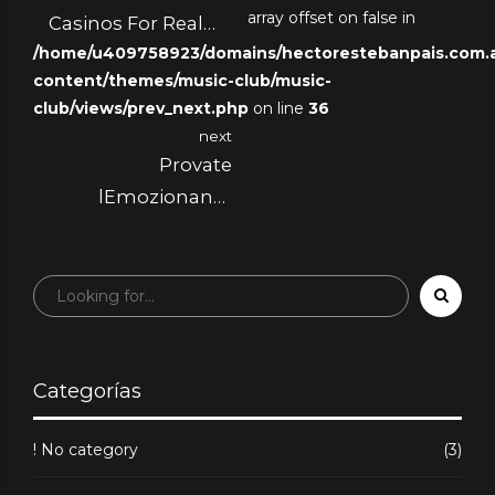
array offset on false in
Casinos For Real
/home/u409758923/domains/hectorestebanpais.com.ar
Cash Payout 2025
content/themes/music-club/music-
club/views/prev_next.php
on line
36
next
Provate
lEmozionante
Fortuna di Plinko
Giocate
Gratuitamente con
la Demo, Ottenete
Moltiplicatori fi
Categorías
! No category
(3)