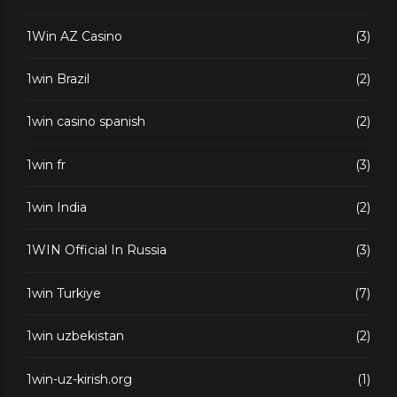
1Win AZ Casino
(3)
1win Brazil
(2)
1win casino spanish
(2)
1win fr
(3)
1win India
(2)
1WIN Official In Russia
(3)
1win Turkiye
(7)
1win uzbekistan
(2)
1win-uz-kirish.org
(1)