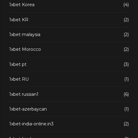
1xbet Korea
(4)
1xbet KR
(2)
1xbet malaysia
(2)
1xbet Morocco
(2)
1xbet pt
(3)
1xbet RU
(1)
1xbet russian1
(6)
1xbet-azerbaycan
(1)
1xbet-india-online.in3
(2)