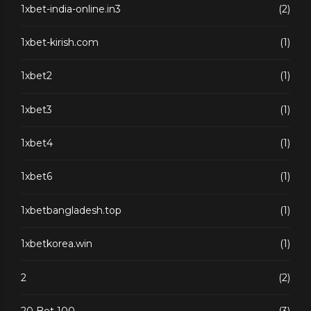
1xbet-india-online.in3
(2)
1xbet-kirish.com
(1)
1xbet2
(1)
1xbet3
(1)
1xbet4
(1)
1xbet6
(1)
1xbetbangladesh.top
(1)
1xbetkorea.win
(1)
2
(2)
20 Bet 100
(3)