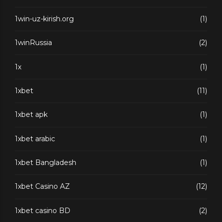
1win-uz-kirish.org
(1)
1winRussia
(2)
1x
(1)
1xbet
(11)
1xbet apk
(1)
1xbet arabic
(1)
1xbet Bangladesh
(1)
1xbet Casino AZ
(12)
1xbet casino BD
(2)