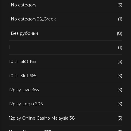
! No category
(3)
! No category05_Greek
(1)
! Без рубрики
(8)
1
(1)
10 Jili Slot 165
(3)
10 Jili Slot 665
(3)
12play Live 365
(3)
12play Login 206
(3)
12play Online Casino Malaysia 38
(3)