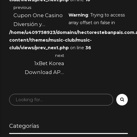
previous
Cupon One Casino
Warning
: Trying to access
array offset on false in
Diversión y
/home/u409758923/domains/hectorestebanpais.com.ar
Ganancias al
content/themes/music-club/music-
Alcance de un Clic
club/views/prev_next.php
on line
36
next
1xBet Korea
Download APP
Your Ultimate
Guide to Mobile
Betting
1285893829
Categorías