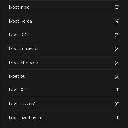
1xbet india
(2)
1xbet Korea
(4)
1xbet KR
(2)
1xbet malaysia
(2)
1xbet Morocco
(2)
1xbet pt
(3)
1xbet RU
(1)
1xbet russian1
(6)
1xbet-azerbaycan
(1)