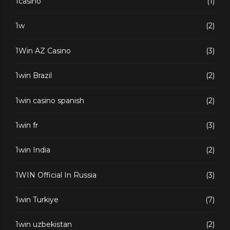
1casino
(1)
1w
(2)
1Win AZ Casino
(3)
1win Brazil
(2)
1win casino spanish
(2)
1win fr
(3)
1win India
(2)
1WIN Official In Russia
(3)
1win Turkiye
(7)
1win uzbekistan
(2)