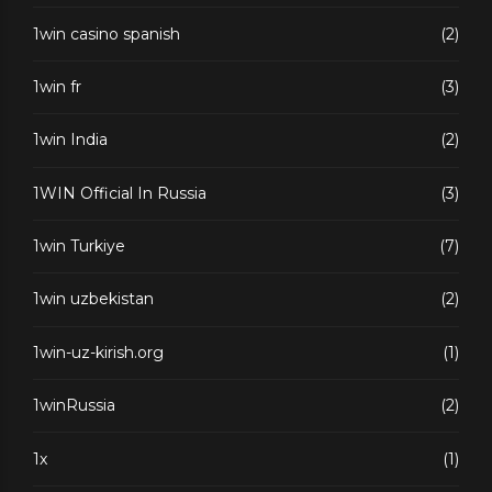
1win casino spanish
(2)
1win fr
(3)
1win India
(2)
1WIN Official In Russia
(3)
1win Turkiye
(7)
1win uzbekistan
(2)
1win-uz-kirish.org
(1)
1winRussia
(2)
1x
(1)