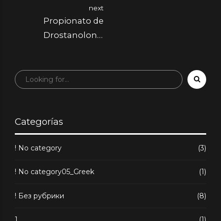
next
Propionato de
Drostanolona:
Comentarios y
Consideraciones
Categorías
! No category
(3)
! No category05_Greek
(1)
! Без рубрики
(8)
1
(1)