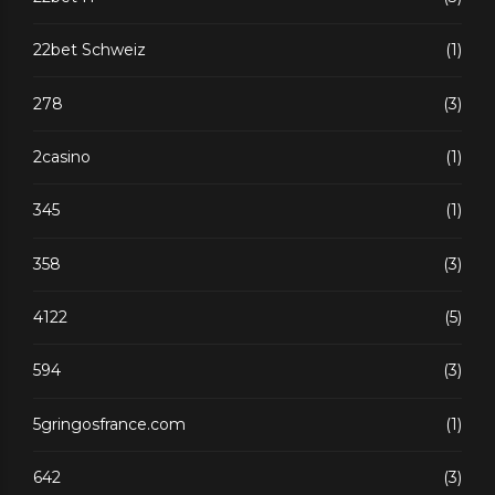
22bet Schweiz
(1)
278
(3)
2casino
(1)
345
(1)
358
(3)
4122
(5)
594
(3)
5gringosfrance.com
(1)
642
(3)