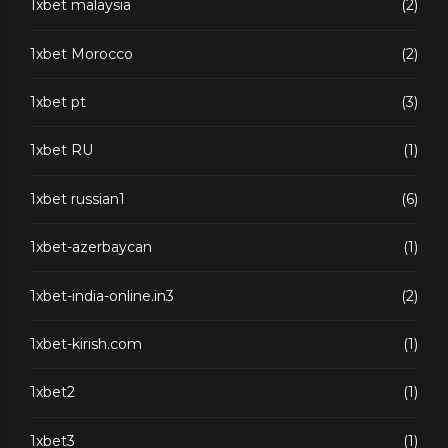
1xbet malaysia
(2)
1xbet Morocco
(2)
1xbet pt
(3)
1xbet RU
(1)
1xbet russian1
(6)
1xbet-azerbaycan
(1)
1xbet-india-online.in3
(2)
1xbet-kirish.com
(1)
1xbet2
(1)
1xbet3
(1)