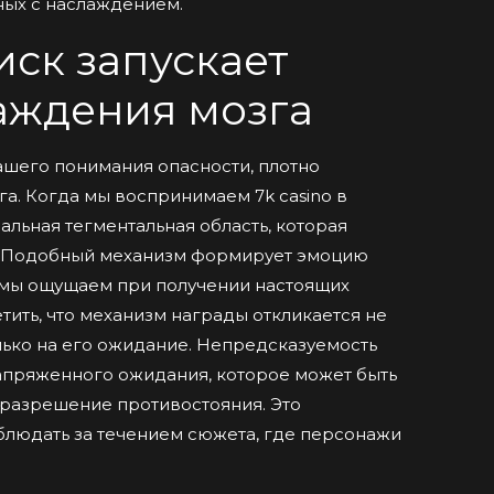
ных с наслаждением.
ск запускает
аждения мозга
шего понимания опасности, плотно
а. Когда мы воспринимаем 7k casino в
альная тегментальная область, которая
 Подобный механизм формирует эмоцию
о мы ощущаем при получении настоящих
ить, что механизм награды откликается не
олько на его ожидание. Непредсказуемость
напряженного ожидания, которое может быть
разрешение противостояния. Это
аблюдать за течением сюжета, где персонажи