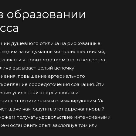
в образовании
сса
ании душевного отклика на рискованные
о следим за выдуманными происшествиями,
ткликаться производством этого вещества
лина вызывает целый цепочку
биения, повышение артериального
 укрепление сосредоточения сознания. Эти
ние усиленной энергичности и
считают позитивным и стимулирующим. 7к
яет шанс нам ощутить этот адреналиновый
 можем получать удовольствие интенсивными
жем остановить опыт, захлопнув том или