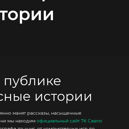
стории
 публике
сные истории
тоянно манят рассказы, насыщенные
ени мы находим
официальный сайт 7K Casino
ографа до книг, от компьютерных игр до