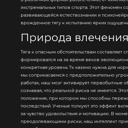
экстремальных типов спорта. Этот феномен с
развивающейся естествознании и психонейр
врожденное тягу к испытанию ярких ощущен
Природа влечения 
Тяга к опасным обстоятельствам составляет 
формировался на за время веков эволюционно
конкретная уровень 7к казино нужна для нор
мы соприкасаемся с предположительно угро
работах, наш мозг активирует первобытные 
сознавая, что реальной риска не имеется. Эт
положение, при котором мы способны пережи
последствий. Ученые толкуют это эффект вкл
за чувство удовольствия и мотивацию. В моме
преодолевающими риски, наш интеллект прин