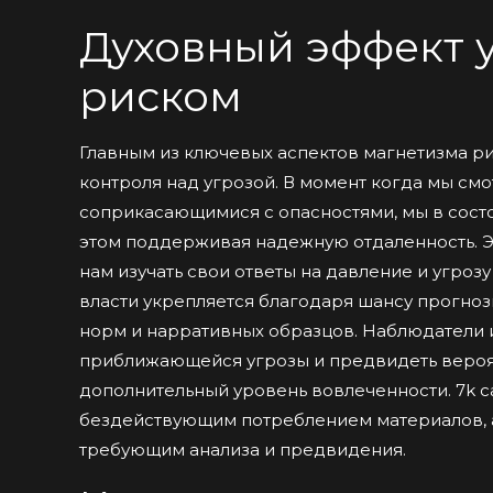
Духовный эффект 
риском
Главным из ключевых аспектов магнетизма р
контроля над угрозой. В момент когда мы см
соприкасающимися с опасностями, мы в состо
этом поддерживая надежную отдаленность. Э
нам изучать свои ответы на давление и угро
власти укрепляется благодаря шансу прогноз
норм и нарративных образцов. Наблюдатели 
приближающейся угрозы и предвидеть вероя
дополнительный уровень вовлеченности. 7k ca
бездействующим потреблением материалов, 
требующим анализа и предвидения.