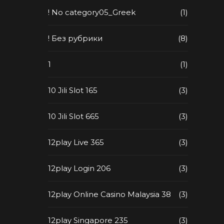
! No category05_Greek
(1)
! Без рубрики
(8)
1
(1)
10 Jili Slot 165
(3)
10 Jili Slot 665
(3)
12play Live 365
(3)
12play Login 206
(3)
12play Online Casino Malaysia 38
(3)
12play Singapore 235
(3)