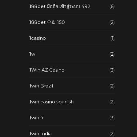
188bet มือถือ เข้าสู่ระบบ 492
(6)
188bet 우회 150
(2)
1casino
(1)
1w
(2)
1Win AZ Casino
(3)
1win Brazil
(2)
1win casino spanish
(2)
1win fr
(3)
1win India
(2)