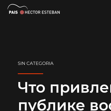
SIN CATEGORIA
Что привле
публике в