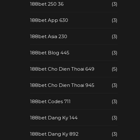
188bet 250 36
(3)
188bet App 630
(3)
188bet Asia 230
(3)
188bet Blog 445
(3)
188bet Cho Dien Thoai 649
(5)
188bet Cho Dien Thoai 945
(3)
188bet Codes 711
(3)
188bet Dang Ky 144
(3)
188bet Dang Ky 892
(3)