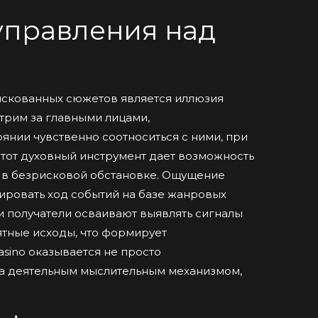
управления над
искованных сюжетов является иллюзия
отрим за главными лицами,
янии чувственно соотноситься с ними, при
тот духовный инструмент дает возможность
зу в безрисковой обстановке. Ощущение
ировать ход событий на базе жанровых
и получатели осваивают выявлять сигналы
тные исходы, что формирует
sino оказывается не просто
а деятельным мыслительным механизмом,