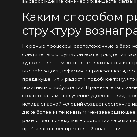
высвобождение химических веществ, связан
Каким способом ри
структуру вознагр
Нервные процессы, расположенные в базе на
соединены с структурой вознаграждения мозг
художественном контексте, включается вентр
высвобождает дофамин в прилежащее ядро.
предвкушения и радости, подобное тому, чт
позитивных побуждений. Примечательно замет
столько на само получение удовольствия, ск
исхода опасной условий создает состояние 
даже более интенсивным, чем завершающее 
разъясняет, почему мы в состоянии часами н
пребывают в беспрерывной опасности.