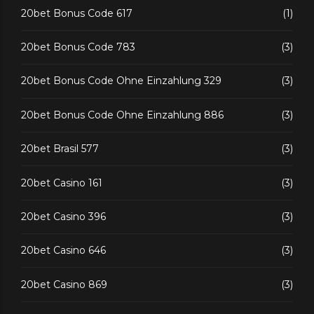
20bet Bonus Code 617
(1)
20bet Bonus Code 783
(3)
20bet Bonus Code Ohne Einzahlung 329
(3)
20bet Bonus Code Ohne Einzahlung 886
(3)
20bet Brasil 577
(3)
20bet Casino 161
(3)
20bet Casino 396
(3)
20bet Casino 646
(3)
20bet Casino 869
(3)