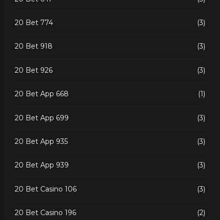
20 Bet 774
(3)
20 Bet 918
(3)
20 Bet 926
(3)
20 Bet App 668
(1)
20 Bet App 699
(3)
20 Bet App 935
(3)
20 Bet App 939
(3)
20 Bet Casino 106
(3)
20 Bet Casino 196
(2)