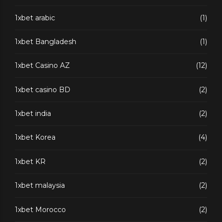
1xbet arabic
(1)
1xbet Bangladesh
(1)
1xbet Casino AZ
(12)
1xbet casino BD
(2)
1xbet india
(2)
1xbet Korea
(4)
1xbet KR
(2)
1xbet malaysia
(2)
1xbet Morocco
(2)