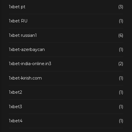
1xbet pt
(3)
1xbet RU
(1)
1xbet russian1
(6)
1xbet-azerbaycan
(1)
1xbet-india-online.in3
(2)
1xbet-kirish.com
(1)
1xbet2
(1)
1xbet3
(1)
1xbet4
(1)