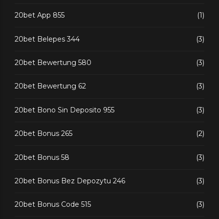
20bet App 855
(1)
20bet Belepes 344
(3)
20bet Bewertung 580
(3)
20bet Bewertung 62
(3)
20bet Bono Sin Deposito 955
(3)
20bet Bonus 265
(2)
20bet Bonus 58
(3)
20bet Bonus Bez Depozytu 246
(3)
20bet Bonus Code 515
(3)