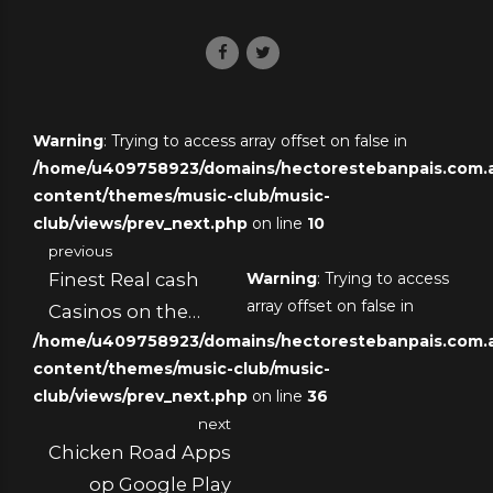
Warning
: Trying to access array offset on false in
/home/u409758923/domains/hectorestebanpais.com.ar
content/themes/music-club/music-
club/views/prev_next.php
on line
10
previous
Finest Real cash
Warning
: Trying to access
array offset on false in
Casinos on the
/home/u409758923/domains/hectorestebanpais.com.ar
internet in america
content/themes/music-club/music-
2025
club/views/prev_next.php
on line
36
next
Chicken Road Apps
op Google Play