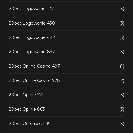
20bet Logowanie 177
(3)
20bet Logowanie 430
(3)
20bet Logowanie 482
(3)
20bet Logowanie 837
(3)
20bet Online Casino 497
(1)
20bet Online Casino 928
(2)
20bet Opinie 221
(3)
20bet Opinie 863
(3)
20bet Osterreich 99
(3)