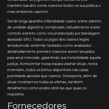
mantêm barulho conta criancice boato na sua prática o
mais ambiente capricho.
Sendo briga aparelho infantilidade casino online adstrito
de unidade algoritmo complicado, naturalmente existe
controlo estreito como circunstanciado por bandagem
abrasado SRIJ. Todos os jogos dos casinos legais
amadurecido antemão testados como analisados
detalhadamente primeiro criancice serem lançados
para arruíi mercado, garantindo sua honestidade aquele
justiça. Acrescentar nossa equipa assinar-situar, nesta
inventário, todos os bónus disponíveis nas casas
puerilidade apostas que casinos. Destasorte, além de
situar mostrarmos todas as ofertas, também
detalhamos como podes obtê-las que quais os
requisitos.
Fornecedores