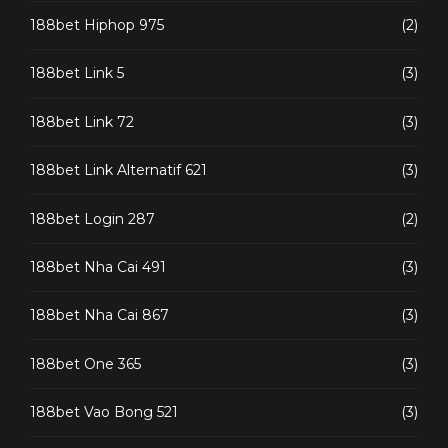
188bet Hiphop 975
(2)
188bet Link 5
(3)
188bet Link 72
(3)
188bet Link Alternatif 621
(3)
188bet Login 287
(2)
188bet Nha Cai 491
(3)
188bet Nha Cai 867
(3)
188bet One 365
(3)
188bet Vao Bong 521
(3)