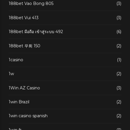
188bet Vao Bong 805
(3)
188bet Vui 413
(3)
188bet มือถือ เข้าสู่ระบบ 492
(6)
188bet 우회 150
(2)
1casino
(1)
1w
(2)
1Win AZ Casino
(3)
1win Brazil
(2)
1win casino spanish
(2)
1win fr
(3)