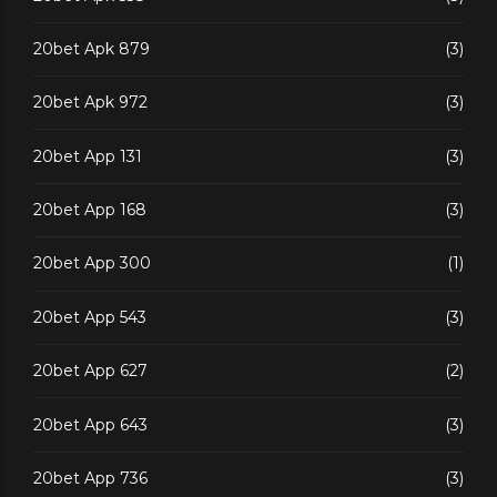
20bet Apk 879
(3)
20bet Apk 972
(3)
20bet App 131
(3)
20bet App 168
(3)
20bet App 300
(1)
20bet App 543
(3)
20bet App 627
(2)
20bet App 643
(3)
20bet App 736
(3)