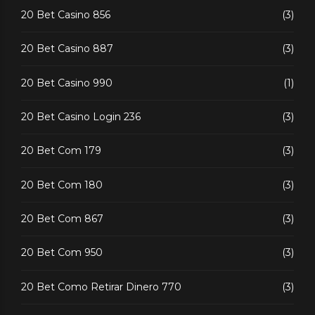
20 Bet Casino 856
(3)
20 Bet Casino 887
(3)
20 Bet Casino 990
(1)
20 Bet Casino Login 236
(3)
20 Bet Com 179
(3)
20 Bet Com 180
(3)
20 Bet Com 867
(3)
20 Bet Com 950
(3)
20 Bet Como Retirar Dinero 770
(3)