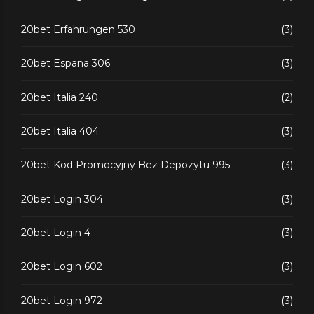
20bet Erfahrungen 530
(3)
20bet Espana 306
(3)
20bet Italia 240
(2)
20bet Italia 404
(3)
20bet Kod Promocyjny Bez Depozytu 995
(3)
20bet Login 304
(3)
20bet Login 4
(3)
20bet Login 602
(3)
20bet Login 972
(3)