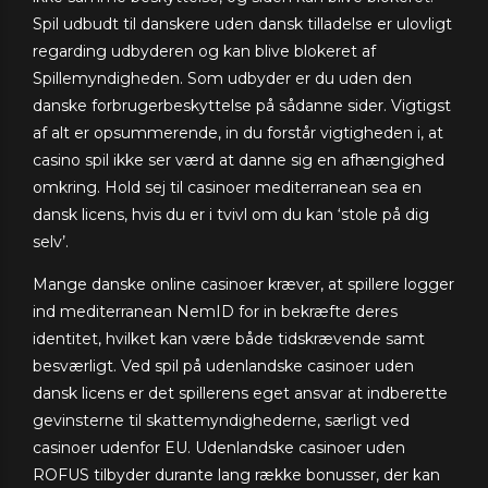
Spil udbudt til danskere uden dansk tilladelse er ulovligt
regarding udbyderen og kan blive blokeret af
Spillemyndigheden. Som udbyder er du uden den
danske forbrugerbeskyttelse på sådanne sider. Vigtigst
af alt er opsummerende, in du forstår vigtigheden i, at
casino spil ikke ser værd at danne sig en afhængighed
omkring. Hold sej til casinoer mediterranean sea en
dansk licens, hvis du er i tvivl om du kan ‘stole på dig
selv’.
Mange danske online casinoer kræver, at spillere logger
ind mediterranean NemID for in bekræfte deres
identitet, hvilket kan være både tidskrævende samt
besværligt. Ved spil på udenlandske casinoer uden
dansk licens er det spillerens eget ansvar at indberette
gevinsterne til skattemyndighederne, særligt ved
casinoer udenfor EU. Udenlandske casinoer uden
ROFUS tilbyder durante lang række bonusser, der kan