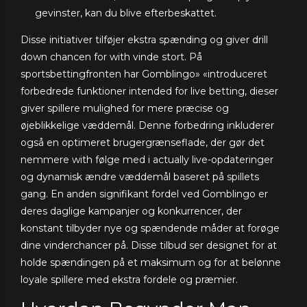
gevinster, kan du blive efterbeskattet.
Disse initiativer tilføjer ekstra spænding og giver drill
down chancen for with vinde stort. På
sportsbettingfronten har Gomblingo» «introduceret
forbedrede funktioner intended for live betting, dieser
giver spillere mulighed for mere præcise og
øjeblikkelige væddemål. Denne forbedring inkluderer
også en optimeret brugergrænseflade, der gør det
nemmere with følge med i actually live-opdateringer
og dynamisk ændre væddemål baseret på spillets
gang. En anden signifikant fordel ved Gomblingo er
deres daglige kampanjer og konkurrencer, der
konstant tilbyder nye og spændende måder at forøge
dine vinderchancer på. Disse tilbud ser designet for at
holde spændingen på et maksimum og for at belønne
loyale spillere med ekstra fordele og præmier.