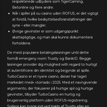
respekterede udbydere som TigerGaming,
Betonline og flere andre.
Når i spiller på ou casino uden ROFUS, er det vigtigt
at forstå, hvilke beskyttelsesforanstaltninger der
syne – eller mangler.
Øvrige gevinster er som udgangspunkt
skattepligtige, og man skal kunne dokumentere
forholdene.
De mest populære betalingsløsninger until dette
formål emergeny room Trustly og BankID. Begge
løsninger provider dig mulighed with regard to hurtigt
at autentificere din identitet og begynde at spille.
TurboCasino er et nyere casino, dieser har taget
markedet med» «tornado i 2025. Med et navngivende
argomento, der fokuserer på hurtige spil og hurtige
gevinster, tilbyder TurboCasino en hurtig og
brugervenlig platform uden ROFUS-registrering.
Spillere kan logge ind ved hjælp af Trustly eller en