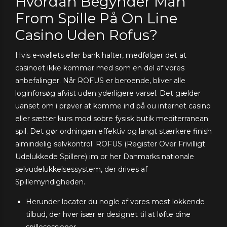
Hvordan Begynder Man
From Spille På On Line
Casino Uden Rofus?
Hvis e-wallets eller bank halter, medfølger det at
casinoet ikke kommer med som en del af vores
anbefalinger. Når ROFUS er beroende, bliver alle
loginforsøg afvist uden yderligere varsel. Det gælder
uanset om i prøver at komme ind på ou internet casino
eller sætter kurs mod sobre fysisk butik mediterranean
spil. Det gør ordningen effektiv og langt stærkere finish
almindelig selvkontrol. ROFUS (Register Over Frivilligt
Udelukkede Spillere) im or her Danmarks nationale
selvudelukkelsessystem, der drives af
Spillemyndigheden.
Herunder locater du nogle af vores mest lokkende
tilbud, der hver især er designet til at løfte dine
spillesessioner.