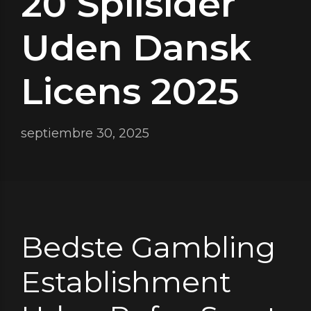
20 Spilsider
Uden Dansk
Licens 2025
septiembre 30, 2025
Bedste Gambling
Establishment