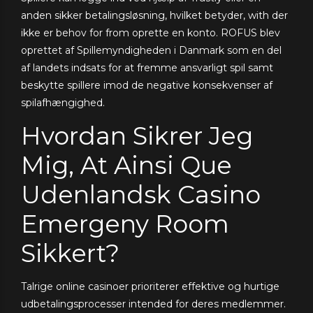
anden sikker betalingsløsning, hvilket betyder, with der
ikke er behov for from oprette en konto. ROFUS blev
oprettet af Spillemyndigheden i Danmark som en del
af landets indsats for at fremme ansvarligt spil samt
beskytte spillere imod de negative konsekvenser af
spilafhængighed.
Hvordan Sikrer Jeg
Mig, At Ainsi Que
Udenlandsk Casino
Emergeny Room
Sikkert?
Talrige online casinoer prioriterer effektive og hurtige
udbetalingsprocesser intended for deres medlemmer.