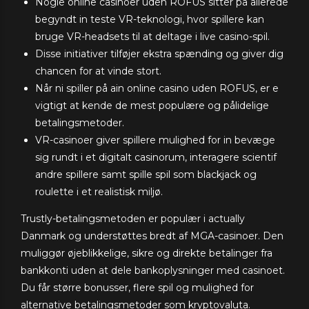
Nogle online casinoer uden ROFUS sitter på allerede
begyndt in teste VR-teknologi, hvor spillere kan
bruge VR-headsets til at deltage i live casino-spil.
Disse initiativer tilføjer ekstra spænding og giver dig
chancen for at vinde stort.
Når ni spiller på ain online casino uden ROFUS, er e
vigtigt at kende de mest populære og pålidelige
betalingsmetoder.
VR-casinoer giver spillere mulighed for in bevæge
sig rundt i et digitalt casinorum, interagere scientif
andre spillere samt spille spil som blackjack og
roulette i et realistisk miljø.
Trustly-betalingsmetoden er populær i actually
Danmark og understøttes bredt af MGA-casinoer. Den
muliggør øjeblikkelige, sikre og direkte betalinger fra
bankkonti uden at dele bankoplysninger med casinoet.
Du får større bonusser, flere spil og mulighed for
alternative betalingsmetoder som kryptovaluta.