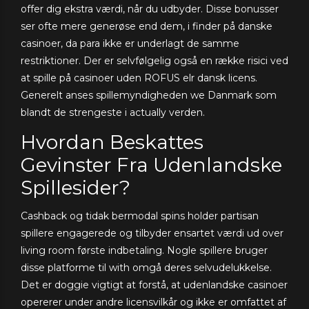
offer dig ekstra værdi, når du udbyder. Disse bonusser
ser ofte mere generøse end dem, i finder på danske
casinoer, da para ikke er underlagt de samme
restriktioner. Der er selvfølgelig også en række risici ved
at spille på casinoer uden ROFUS elr dansk licens.
Generelt anses spillemyndigheden we Danmark som
blandt de strengeste i actually verden.
Hvordan Beskattes
Gevinster Fra Udenlandske
Spillesider?
Cashback og tidak bermodal spins holder partisan
spillere engagerede og tilbyder ensartet værdi ud over
living room første indbetaling. Nogle spillere bruger
disse platforme til with omgå deres selvudelukkelse.
Det er doggie vigtigt at forstå, at udenlandske casinoer
opererer under andre licensvilkår og ikke er omfattet af