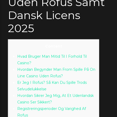
Uden Rofus Samt
Dansk Licens
2025
Content
Hvad Bruger Man Mitid Til I Forhold Til
Casino?
Hvordan Begynder Man From Spille På On
Line Casino Uden Rofus?
Er Jeg I Rofus? Så Kan Du Spille Trods
Selvudelukkelse
Hvordan Sikrer Jeg Mig, At Et Udenlandsk
Casino Ser Sikkert?
Registreringsperioder Og Varighed Af
Rofus