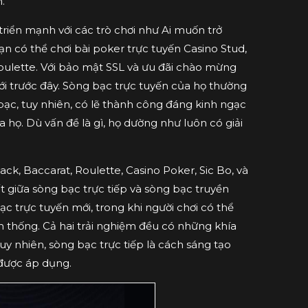
.
riển mạnh với các trò chơi như Ai muốn trở
 có thể chơi bài poker trực tuyến Casino Stud,
oulette. Với bảo mật SSL và ưu đãi chào mừng
với trước đây. Sòng bạc trực tuyến của họ thường
bạc, tuy nhiên, có lẽ thành công đáng kinh ngạc
ủa họ. Dù vấn đề là gì, họ dường như luôn có giải
ack, Baccarat, Roulette, Casino Poker, Sic Bo, và
t giữa sòng bạc trực tiếp và sòng bạc truyền
ạc trực tuyến mới, trong khi người chơi có thể
ền thống. Cả hai trải nghiệm đều có những khía
Tuy nhiên, sòng bạc trực tiếp là cách sáng tạo
 được áp dụng.