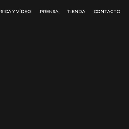
SICA Y VÍDEO
PRENSA
TIENDA
CONTACTO