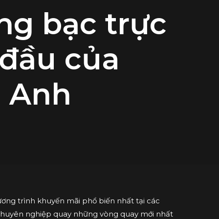
ng bạc trực
 đầu của
 Anh
ng trình khuyến mãi phổ biến nhất tại các
 chuyên nghiệp quay những vòng quay mới nhất