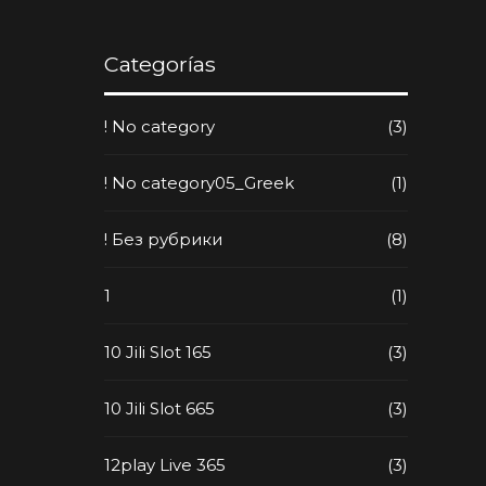
Categorías
! No category
(3)
! No category05_Greek
(1)
! Без рубрики
(8)
1
(1)
10 Jili Slot 165
(3)
10 Jili Slot 665
(3)
12play Live 365
(3)