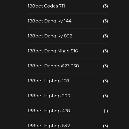
188bet Codes 711
(3)
188bet Dang Ky 144
(3)
188bet Dang Ky 892
(3)
188bet Dang Nhap 516
(3)
188bet Danhbai123 338
(3)
188bet Hiphop 168
(3)
188bet Hiphop 200
(3)
188bet Hiphop 478
(1)
188bet Hiphop 642
(3)