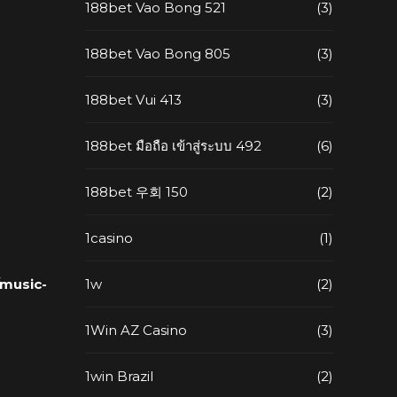
188bet Vao Bong 521
(3)
188bet Vao Bong 805
(3)
188bet Vui 413
(3)
188bet มือถือ เข้าสู่ระบบ 492
(6)
188bet 우회 150
(2)
1casino
(1)
music-
1w
(2)
1Win AZ Casino
(3)
1win Brazil
(2)