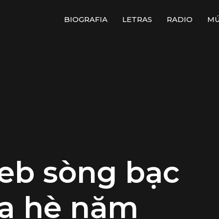
BIOGRAFIA
LETRAS
RADIO
MÚ
eb sòng bạc
ùa hè năm