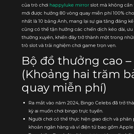
của trò chơi
happyluke mirror
slot mà không cần t
mới được hưởng 80 vòng quay miễn phí 100% cho tr
nhất là 10 bảng Anh, mang lại sự gia tăng đáng k
cũng có thể tận hưởng các chiến dịch kéo dài, ưu
thường xuyên, khiến đây trở thành một trong nhữ
trò slot và trải nghiệm chơi game trọn vẹn.
Bộ đồ thưởng cao –
(Khoảng hai trăm b
quay miễn phí)
Ra mắt vào năm 2024, Bingo Celebs đã trở th
kỳ ai muốn chơi bingo trực tuyến.
Người chơi có thể thực hiện giao dịch và phân
khoản ngân hàng và ví điện tử bao gồm Apple 