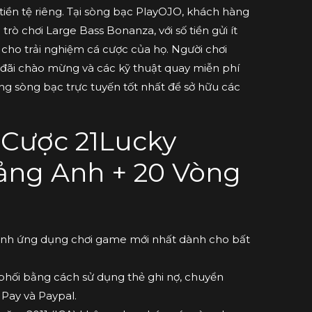
iền tệ riêng. Tại sòng bạc PlayOJO, khách hàng
ò chơi Large Bass Bonanza, với số tiền gửi ít
ể cho trải nghiệm cá cược của họ.
Người chơi
 đãi chào mừng và các kỹ thuật quay miễn phí
ng sòng bạc trực tuyến tốt nhất để sở hữu các
 Cược 21Lucky
ảng Anh + 20 Vòng
ành ứng dụng chơi game mới nhất dành cho bất
 phối bằng cách sử dụng thẻ ghi nợ, chuyển
Pay và Paypal.