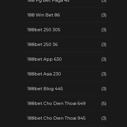
188 Pg Bet Paga 45
(3)
188 Win Bet 86
(3)
188bet 250 305
(3)
188bet 250 36
(3)
188bet App 630
(3)
188bet Asia 230
(3)
188bet Blog 445
(3)
188bet Cho Dien Thoai 649
(5)
188bet Cho Dien Thoai 945
(3)