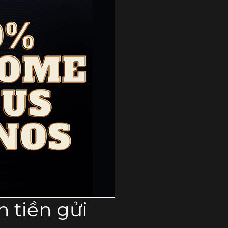
 tiền gửi