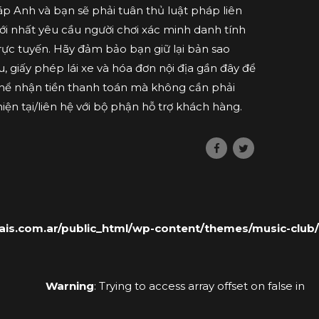
p Anh và bạn sẽ phải tuân thủ luật pháp liên
ới nhất yêu cầu người chơi xác minh danh tính
trực tuyến. Hãy đảm bảo bạn giữ lại bản sao
, giấy phép lái xe và hóa đơn nội địa gần đây để
 thể nhận tiền thanh toán mà không cần phải
hiện tại/liên hệ với bộ phận hỗ trợ khách hàng.
s.com.ar/public_html/wp-content/themes/music-club/
Warning
: Trying to access array offset on false in