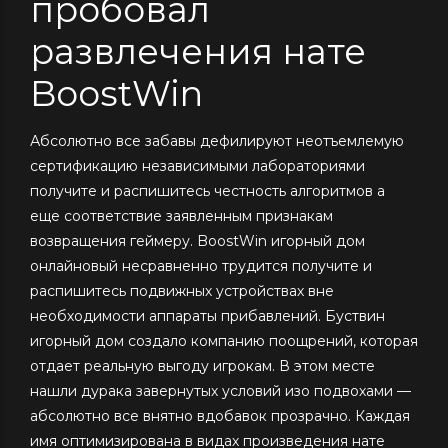
пробовал
развлечения нате
BoostWin
Абсолютно все забавы дефилируют неотъемлемую
сертификацию независимыми лабораториями
получите и распишитесь честность алгоритмов а
еще соответствие заявленным признакам
возвращения геймеру. BoostWin игорный дом
онлайновый несравненно трудится получите и
распишитесь подвижных устройствах вне
необходимости аппараты прибавлений. Буствин
игорный дом создало компанию поощрений, которая
отдает реальную выгоду игрокам. В этом месте
нашли дурака завернутых условий изо подвохами —
абсолютно все внятно вдобавок прозрачно. Каждая
имя оптимизирована в видах произведения нате