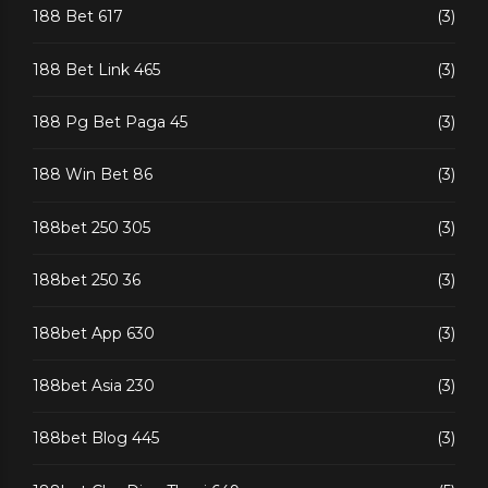
188 Bet 617
(3)
188 Bet Link 465
(3)
188 Pg Bet Paga 45
(3)
188 Win Bet 86
(3)
188bet 250 305
(3)
188bet 250 36
(3)
188bet App 630
(3)
188bet Asia 230
(3)
188bet Blog 445
(3)