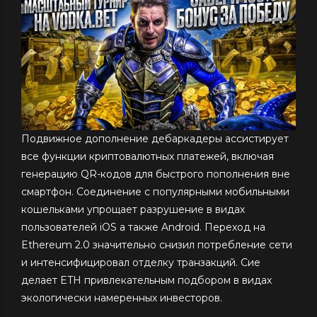
Подвижное дополнение дебаркадеры ассистирует
все функции криптовалютных платежей, включая
генерацию QR-кодов для быстрого пополнения вне
смартфон. Соединение с популярными мобильными
кошельками упрощает разрушение в видах
пользователей iOS а также Android. Переход на
Ethereum 2.0 значительно снизил потребление сети
и интенсифицировал отделку транзакций. Сие
делает ETH привлекательным подбором в видах
экологически намеренных инвесторов.