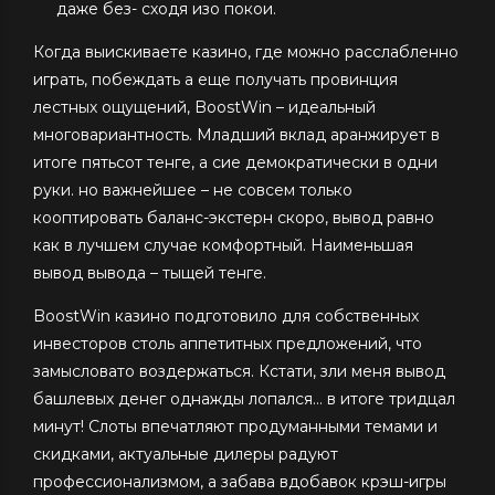
даже без- сходя изо покои.
Когда выискиваете казино, где можно расслабленно
играть, побеждать а еще получать провинция
лестных ощущений, BoostWin – идеальный
многовариантность. Младший вклад аранжирует в
итоге пятьсот тенге, а сие демократически в одни
руки. но важнейшее – не совсем только
кооптировать баланс-экстерн скоро, вывод равно
как в лучшем случае комфортный. Наименьшая
вывод вывода – тыщей тенге.
BoostWin казино подготовило для собственных
инвесторов столь аппетитных предложений, что
замысловато воздержаться. Кстати, зли меня вывод
башлевых денег однажды лопался… в итоге тридцал
минут! Слоты впечатляют продуманными темами и
скидками, актуальные дилеры радуют
профессионализмом, а забава вдобавок крэш-игры