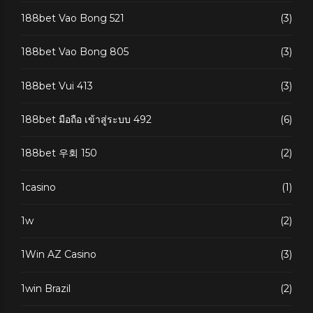
188bet Vao Bong 521
(3)
188bet Vao Bong 805
(3)
188bet Vui 413
(3)
188bet มือถือ เข้าสู่ระบบ 492
(6)
188bet 우회 150
(2)
1casino
(1)
1w
(2)
1Win AZ Casino
(3)
1win Brazil
(2)