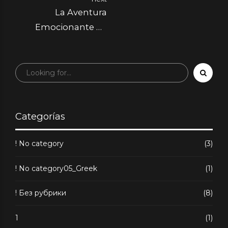
La Aventura
Emocionante de
Girar los Rodillos
en Le Bandit
Categorías
! No category
(3)
! No category05_Greek
(1)
! Без рубрики
(8)
1
(1)