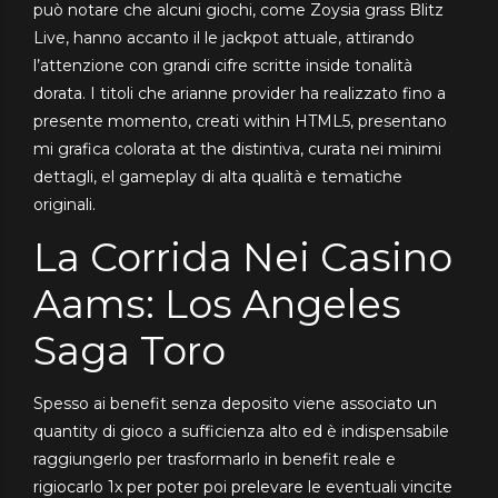
può notare che alcuni giochi, come Zoysia grass Blitz
Live, hanno accanto il le jackpot attuale, attirando
l’attenzione con grandi cifre scritte inside tonalità
dorata. I titoli che arianne provider ha realizzato fino a
presente momento, creati within HTML5, presentano
mi grafica colorata at the distintiva, curata nei minimi
dettagli, el gameplay di alta qualità e tematiche
originali.
La Corrida Nei Casino
Aams: Los Angeles
Saga Toro
Spesso ai benefit senza deposito viene associato un
quantity di gioco a sufficienza alto ed è indispensabile
raggiungerlo per trasformarlo in benefit reale e
rigiocarlo 1x per poter poi prelevare le eventuali vincite