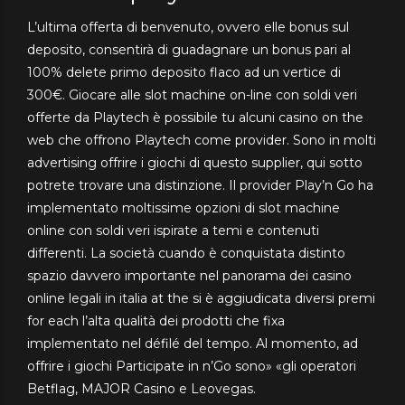
L’ultima offerta di benvenuto, ovvero elle bonus sul
deposito, consentirà di guadagnare un bonus pari al
100% delete primo deposito flaco ad un vertice di
300€. Giocare alle slot machine on-line con soldi veri
offerte da Playtech è possibile tu alcuni casino on the
web che offrono Playtech come provider. Sono in molti
advertising offrire i giochi di questo supplier, qui sotto
potrete trovare una distinzione. Il provider Play’n Go ha
implementato moltissime opzioni di slot machine
online con soldi veri ispirate a temi e contenuti
differenti. La società cuando è conquistata distinto
spazio davvero importante nel panorama dei casino
online legali in italia at the si è aggiudicata diversi premi
for each l’alta qualità dei prodotti che fixa
implementato nel défilé del tempo. Al momento, ad
offrire i giochi Participate in n’Go sono» «gli operatori
Betflag, MAJOR Casino e Leovegas.