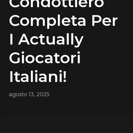
Condottiero
Completa Per
I Actually
Giocatori
Italiani!
agosto 13, 2025