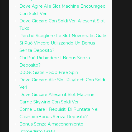
Dove Agire Alle Slot Machine Encouraged
Con Soldi Veri
Dove Giocare Con Soldi Veri Allesamt Slot
Tuko
Perché Scegliere Le Slot Novomatic Gratis
Si Può Vincere Utilizzando Un Bonus
Senza Deposito?
Chi Può Richiedere I Bonus Senza
Deposito?
000€ Gratis E 500 Free Spin
Dove Giocare Alle Slot Playtech Con Soldi
Veri
Dove Giocare Allesamt Slot Machine
Game Skywind Con Soldi Veri
Come Usare I Requisiti Di Puntata Nei
Casino» «Bonus Senza Deposito?
Bonus Senza Almacenamiento
Immediato Gratis