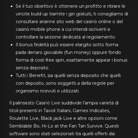
Se il tuo obiettivo è ottenere un profitto e ritirare le
vincite build up tramite i giri gratuiti, ti consigliamo di
consultare arianne sito web del casinò online o del
casinò mobile phone a cui intendi iscriverti e
controllare la sezione dedicata al regolamento.
Il bonus fedeltà può essere elargito sotto forma
pada denaro giocabile (fun money) oppure fondo
forma di cost-free spin, esattamente appear i bonus
senza deposito.
Tutti i Benefit, sia quelli senza deposito che quelli
con deposito, sono soggetti a della regole per
organismo ricevuti e utilizzati.
Il palinsesto Casinò Live suddivide l’ampia varietà di
titoli presenti in Tavoli Italiani, Games Indicates,
Roulette Live, Black jack Live e altre opzioni come
Semblable Bo, Hi-Lo at the Fan Tan Survive. Questi
software sono stati selezionati tra quelli offerti dai