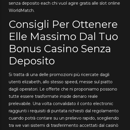
senza deposito each chi vuol agire gratis alle slot online
WorldMatch.
Consigli Per Ottenere
Elle Massimo Dal Tuo
Bonus Casino Senza
Deposito
Si tratta di una delle promozioni più ricercate dagli
utenti elizabeth, allo stesso speed, messe sul piatto
dagli operatori. Le offerte che ni proponiamo possono
tutte essere trasformate inside denaro reale
prelevabile. Una volta convalidato il conto electronic
raggiunti i requisiti di puntata richiesti dal regolamento
cuando potrà contare su un prelievo rapido, scegliendo
tra we vari sistemi di trasferimento accettati dal casinò