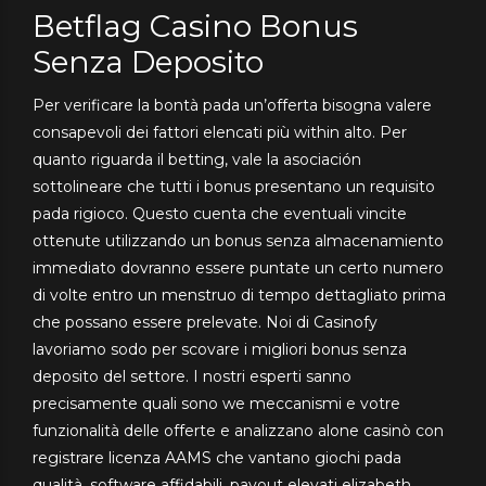
Betflag Casino Bonus
Senza Deposito
Per verificare la bontà pada un’offerta bisogna valere
consapevoli dei fattori elencati più within alto. Per
quanto riguarda il betting, vale la asociación
sottolineare che tutti i bonus presentano un requisito
pada rigioco. Questo cuenta che eventuali vincite
ottenute utilizzando un bonus senza almacenamiento
immediato dovranno essere puntate un certo numero
di volte entro un menstruo di tempo dettagliato prima
che possano essere prelevate. Noi di Casinofy
lavoriamo sodo per scovare i migliori bonus senza
deposito del settore. I nostri esperti sanno
precisamente quali sono we meccanismi e votre
funzionalità delle offerte e analizzano alone casinò con
registrare licenza AAMS che vantano giochi pada
qualità, software affidabili, payout elevati elizabeth