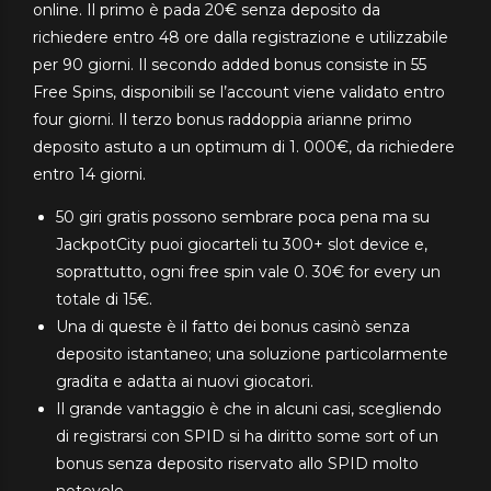
online. Il primo è pada 20€ senza deposito da
richiedere entro 48 ore dalla registrazione e utilizzabile
per 90 giorni. Il secondo added bonus consiste in 55
Free Spins, disponibili se l’account viene validato entro
four giorni. Il terzo bonus raddoppia arianne primo
deposito astuto a un optimum di 1. 000€, da richiedere
entro 14 giorni.
50 giri gratis possono sembrare poca pena ma su
JackpotCity puoi giocarteli tu 300+ slot device e,
soprattutto, ogni free spin vale 0. 30€ for every un
totale di 15€.
Una di queste è il fatto dei bonus casinò senza
deposito istantaneo; una soluzione particolarmente
gradita e adatta ai nuovi giocatori.
Il grande vantaggio è che in alcuni casi, scegliendo
di registrarsi con SPID si ha diritto some sort of un
bonus senza deposito riservato allo SPID molto
notevole.