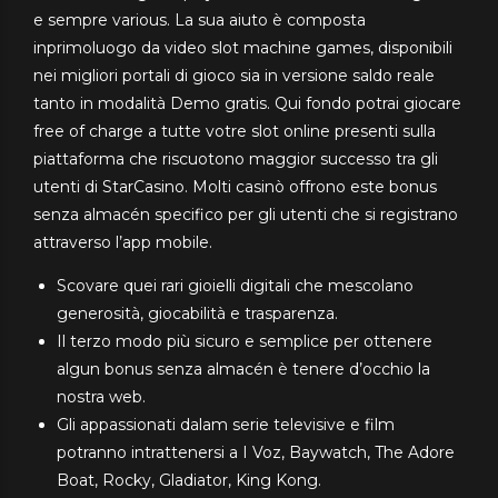
e sempre various. La sua aiuto è composta
inprimoluogo da video slot machine games, disponibili
nei migliori portali di gioco sia in versione saldo reale
tanto in modalità Demo gratis. Qui fondo potrai giocare
free of charge a tutte votre slot online presenti sulla
piattaforma che riscuotono maggior successo tra gli
utenti di StarCasino. Molti casinò offrono este bonus
senza almacén specifico per gli utenti che si registrano
attraverso l’app mobile.
Scovare quei rari gioielli digitali che mescolano
generosità, giocabilità e trasparenza.
Il terzo modo più sicuro e semplice per ottenere
algun bonus senza almacén è tenere d’occhio la
nostra web.
Gli appassionati dalam serie televisive e film
potranno intrattenersi a I Voz, Baywatch, The Adore
Boat, Rocky, Gladiator, King Kong.