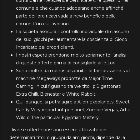
continuamente aziende certificate che operano nel
comune e che cuando adoperano anche affinché
parte dei loro ricavi vada a new beneficio della
comunità in cui lavorano.
La società assicura il controllo individuale di ciascuno
dei suoi giochi per aumentare la coscienza di Gioco
Incaricato dei propri clienti.
I nostri esperti prendono molto seriamente l’analisi
di queste offerte prima di consigliarle ai lettori.
Sono inoltre da menos disponibili le famosissime slot
machine Megaways prodotte da Major Time
Gaming, in cui figurano tra we titoli più gettonati
Extra Chilli, Bienestar e White Rabbit.
Qui, dunque, si potrà agire a Alien Exoplanets, Sweet
Candy Very important personel, Zombie Vegas, Artic
Wild o The particular Egyptian Mistery.
Diverse offerte possono essere utilizzate per
determinati titoli o gruppi dalam giochi, dipende dalla