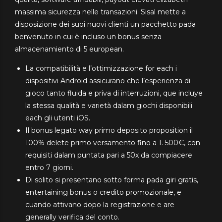
massima sicurezza nelle transazioni. Sisal mette a
disposizione dei suoi nuovi clienti un pacchetto pada
benvenuto in cui è incluso un bonus senza
almacenamiento di 5 european.
La compatibilità e l’ottimizzazione for each i
dispositivi Android assicurano che l’esperienza di
gioco tanto fluida e priva di interruzioni, que incluye
la stessa qualità e varietà dalam giochi disponibili
each gli utenti iOS​​.
Il bonus legato way primo deposito proposition il
100% delete primo versamento fino a 1. 500€, con
requisiti dalam puntata pari a 50x da compiacere
entro 7 giorni.
Di solito si presentano sotto forma pada giri gratis,
entertaining bonus o credito promozionale, e
cuando attivano dopo la registrazione e are
generally verifica del conto.