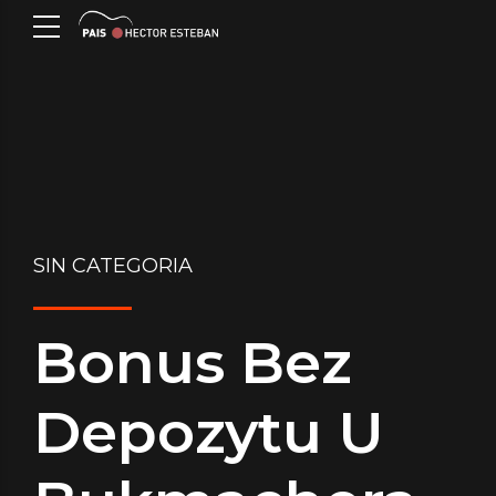
SIN CATEGORIA
Bonus Bez
Depozytu U