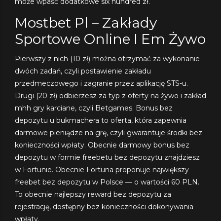
może wpaść dodatkowe six hundred zł.
Mostbet Pl – Zakłady
Sportowe Online I Em Żywo
Pierwszy z nich (10 zł) można otrzymać za wykonanie
dwóch zadań, czyli postawienie zakładu
przedmeczowego i zagranie przez aplikację STS-u.
Drugi (20 zł) odbierzesz za typ z oferty na żywo i zakład
mhh gry karciane, czyli Betgames. Bonus bez
depozytu u bukmachera to oferta, która zapewnia
darmowe pieniądze na grę, czyli gwarantuje środki bez
konieczności wpłaty. Obecnie darmowy bonus bez
depozytu w formie freebetu bez depozytu znajdziesz
w Fortunie. Obecnie Fortuna proponuje największy
freebet bez depozytu w Polsce — o wartości 60 PLN.
To obecnie najlepszy reward bez depozytu za
rejestrację, dostępny bez konieczności dokonywania
wpłaty.