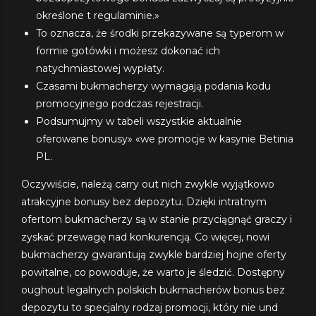
określone t regulaminie.»
To oznacza, że środki przekazywane są typerom w
formie gotówki i możesz dokonać ich
natychmiastowej wypłaty.
Czasami bukmacherzy wymagają podania kodu
promocyjnego podczas rejestracji.
Podsumujmy w tabeli wszystkie aktualnie
oferowane bonusy» «we promocje w kasynie Betinia
PL.
Oczywiście, należą carry out nich zwykle wyjątkowo
atrakcyjne bonusy bez depozytu. Dzięki intratnym
ofertom bukmacherzy są w stanie przyciągnąć graczy i
zyskać przewagę nad konkurencją. Co więcej, nowi
bukmacherzy gwarantują zwykle bardziej hojne oferty
powitalne, co powoduje, że warto je śledzić. Dostępny
oughout legalnych polskich bukmacherów bonus bez
depozytu to specjalny rodzaj promocji, który nie und