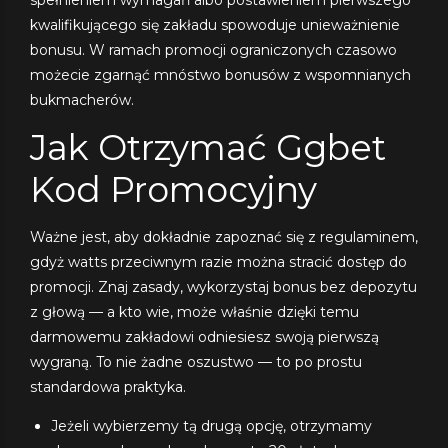
spełnieniem wymagań albo postawieniem pierwszego
kwalifikującego się zakładu spowoduje unieważnienie
bonusu. W ramach promocji ograniczonych czasowo
możecie zgarnąć mnóstwo bonusów z wspomnianych
bukmacherów.
Jak Otrzymać Ggbet
Kod Promocyjny
Ważne jest, aby dokładnie zapoznać się z regulaminem,
gdyż watts przeciwnym razie można stracić dostęp do
promocji. Znaj zasady, wykorzystaj bonus bez depozytu
z głową — a kto wie, może właśnie dzięki temu
darmowemu zakładowi odniesiesz swoją pierwszą
wygraną. To nie żadne oszustwo — to po prostu
standardowa praktyka.
Jeżeli wybierzemy tą drugą opcję, otrzymamy