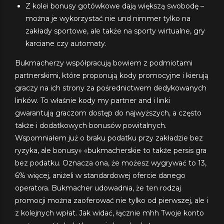
Z kolei bonusy gotówkowe dają większą swobodę –
można je wykorzystać nie und nimmer tylko na
zakłady sportowe, ale także na sporty wirtualne, gry
karciane czy automaty.
Bukmacherzy współpracują bowiem z podmiotami
partnerskimi, które proponują kody promocyjne i kierują
graczy na ich strony za pośrednictwem dedykowanych
linków. To właśnie kody my partner and i linki
gwarantują graczom dostęp do najwyższych, a często
także i dodatkowych bonusów powitalnych.
Wspomniałem już o braku podatku przy zakładzie bez
ryzyka, ale bonusy» «bukmacherskie to także persis gra
bez podatku. Oznacza ona, że możesz wygrywać to 13,
6% więcej, aniżeli w standardowej ofercie danego
operatora. Bukmacher udowadnia, że ten rodzaj
promocji można zaoferować nie tylko od pierwszej, ale i
z kolejnych wpłat. Jak widać, łącznie mhh Twoje konto