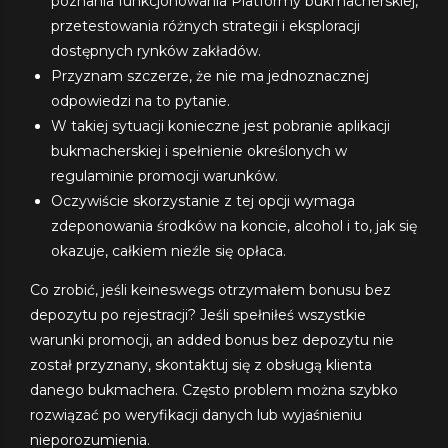
poznania funkcjonowania Platformy bukmacherskiej,
przetestowania różnych strategii i eksploracji
dostępnych rynków zakładów.
Przyznam szczerze, że nie ma jednoznacznej
odpowiedzi na to pytanie.
W takiej sytuacji konieczne jest pobranie aplikacji
bukmacherskiej i spełnienie określonych w
regulaminie promocji warunków.
Oczywiście skorzystanie z tej opcji wymaga
zdeponowania środków na koncie, alcohol i to, jak się
okazuje, całkiem nieźle się opłaca.
Co zrobić, jeśli keineswegs otrzymałem bonusu bez
depozytu po rejestracji? Jeśli spełniłeś wszystkie
warunki promocji, an added bonus bez depozytu nie
został przyznany, skontaktuj się z obsługą klienta
danego bukmachera. Często problem można szybko
rozwiązać po weryfikacji danych lub wyjaśnieniu
nieporozumienia.