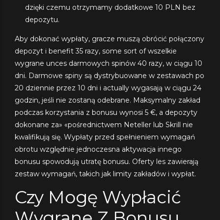
dzięki czemu otrzymamy dodatkowe 10 PLN bez
depozytu.
Aby dokonać wypłaty, gracze muszą obrócić połączony
depozyt i benefit 35 razy, some sort of wszelkie
wygrane unces darmowych spinów 40 razy, w ciągu 10
dni. Darmowe spiny są dystrybuowane w zestawach po
20 dziennie przez 10 dni i actually wygasają w ciągu 24
godzin, jeśli nie zostaną odebrane. Maksymalny zakład
podczas korzystania z bonusu wynosi 5 €, a depozyty
dokonane za» «pośrednictwem Neteller lub Skrill nie
kwalifikują się. Wypłaty przed spełnieniem wymagań
obrotu względnie jednoczesna aktywacja innego
bonusu spowodują utratę bonusu. Oferty les zawierają
zestaw wymagań, takich jak limity zakładów i wypłat.
Czy Mogę Wypłacić
Wygrane Z Bonusu