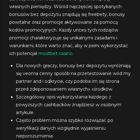
własnych pieniędzy. Wśród najczęściej spotykanych
bonusów bez depozytu znajdują się freebety, bonusy
powitalne oraz promocje aktywowane za pomocą
kodów promocyjnych. Każdy unces tych rodzajów
promocji charakteryzuje się unikalnymi zasadami i
warunkami, które warto znać, aby w pełni wykorzystać
ich potencjał
mostbet casino
.
Dla nowych graczy, bonusy bez depozytu wyróżniają
się veoma cenny sposób na przetestowanie wód my
partner and i odkrycie, czy podoba im się strona
przed zdeponowaniem własnych» «środków.
Szczegółowy opis wykorzystania każdego z
powyższych cashbacków znajdziesz w osobnym
artykule.
Często problem można szybko rozwiązać po
weryfikacji danych względnie wyjaśnieniu
nieporozumienia.