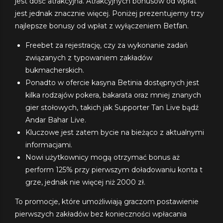
jest dość atrakcyjna. Atrakcyjnych bonusów od wpłat
jest jednak znacznie więcej. Poniżej prezentujemy trzy
najlepsze bonusy od wpłat z wyłączeniem Betfan.
Freebet za rejestrację, czy za wykonanie zadań
związanych z typowaniem zakładów
bukmacherskich.
Ponadto w ofercie kasyna Betinia dostępnych jest
kilka rodzajów pokera, bakarata oraz mniej znanych
gier stołowych, takich jak Supporter Tan Live bądź
Andar Bahar Live.
Kluczowe jest zatem bycie na bieżąco z aktualnymi
informacjami.
Nowi użytkownicy mogą otrzymać bonus aż
perform 125% przy pierwszym doładowaniu konta t
grze, jednak nie więcej niż 2000 zł.
To promocje, które umożliwiają graczom postawienie
pierwszych zakładów bez konieczności wpłacania