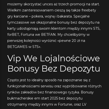
możemy skorzystać unces aż trzech promocji na start.
Wielkim zainteresowaniem cieszą się także freebety
gry karciane – pokera, wojnę i bakarata. Specjalne
tymczasowe we okazjonalne bonusy bez depozytu na
karty udostępniają swoim klientom między innymi STS,
forBET, Fortuna we BETFAN. My chcielibyśmy w
pierwszej kolejności wyróżnić «pewne 20 zł na
BETGAMES w STS».
Vip We Lojalnościowe
Bonusy Bez Depozytu
Często jest to idealny sposób na zapoznanie się z
funkcjonalnościami serwisu oraz wypróbowanie różnych
rynków zakładów bez finansowego ryzyka. Bonusy
bukmacherskie em start 2025 bez depozytu
otrzymamy między innymi w Fortunie, oraz LV