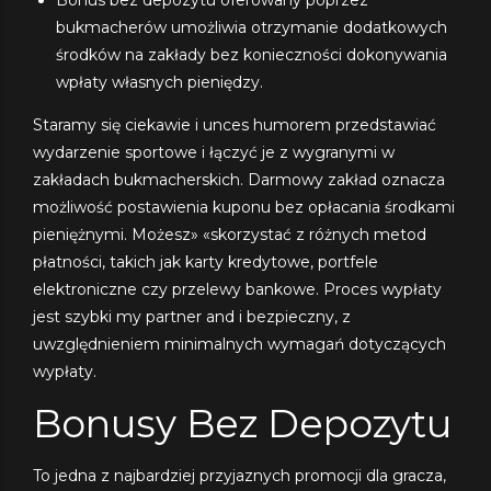
bukmacherów umożliwia otrzymanie dodatkowych
środków na zakłady bez konieczności dokonywania
wpłaty własnych pieniędzy.
Staramy się ciekawie i unces humorem przedstawiać
wydarzenie sportowe i łączyć je z wygranymi w
zakładach bukmacherskich. Darmowy zakład oznacza
możliwość postawienia kuponu bez opłacania środkami
pieniężnymi. Możesz» «skorzystać z różnych metod
płatności, takich jak karty kredytowe, portfele
elektroniczne czy przelewy bankowe. Proces wypłaty
jest szybki my partner and i bezpieczny, z
uwzględnieniem minimalnych wymagań dotyczących
wypłaty.
Bonusy Bez Depozytu
To jedna z najbardziej przyjaznych promocji dla gracza,