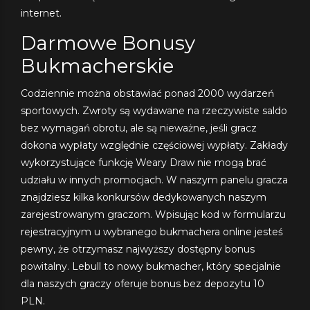
internet.
Darmowe Bonusy
Bukmacherskie
Codziennie można obstawiać ponad 2000 wydarzeń
sportowych. Zwroty są wydawane na rzeczywiste saldo
bez wymagań obrotu, ale są nieważne, jeśli gracz
dokona wypłaty względnie częściowej wypłaty. Zakłady
wykorzystujące funkcję Weary Draw nie mogą brać
udziału w innych promocjach. W naszym panelu gracza
znajdziesz kilka konkursów dedykowanych naszym
zarejestrowanym graczom. Wpisując kod w formularzu
rejestracyjnym u wybranego bukmachera online jesteś
pewny, że otrzymasz najwyższy dostępny bonus
powitalny. Lebull to nowy bukmacher, który specjalnie
dla naszych graczy oferuje bonus bez depozytu 10
PLN.