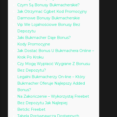
Czym Są Bonusy Bukmacherskie?
Jak Otrzymać Ggbet Kod Promocyjny
Darmowe Bonusy Bukmacherskie
Vip We Lojalnościowe Bonusy Bez
Depozytu
Jaki Bukmacher Daje Bonus?
Kody Promocyjne
Jak Dostać Bonus U Bukmachera Online –
Krok Po Kroku
Czy Mogę Wypłacić Wygrane Z Bonusu
Bez Depozytu?
Legalni Bukmacherzy On-line – Który
Bukmacher Oferuje Najlepszy Added
Bonus?
Na Zakończenie – Wykorzystaj Freebet
Bez Depozytu Jak Najlepiej
Betclic Freebet
Tabela Porównawcza Dostępnych