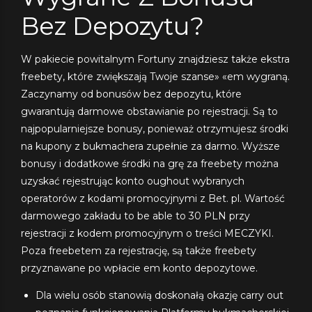
Bez Depozytu?
W pakiecie powitalnym Fortuny znajdziesz także ekstra
freebety, które zwiększają Twoje szanse» «em wygraną.
Zaczynamy od bonusów bez depozytu, które
gwarantują darmowe obstawianie po rejestracji. Są to
najpopularniejsze bonusy, ponieważ otrzymujesz środki
na kupony z bukmachera zupełnie za darmo. Wyższe
bonusy i dodatkowe środki na grę za freebety można
uzyskać rejestrując konto oughout wybranych
operatorów z kodami promocyjnymi z Bet. pl. Wartość
darmowego zakładu to be able to 30 PLN przy
rejestracji z kodem promocyjnym o treści MECZYKI.
Poza freebetem za rejestrację, są także freebety
przyznawane po wpłacie em konto depozytowe.
Dla wielu osób stanowią doskonałą okazję carry out