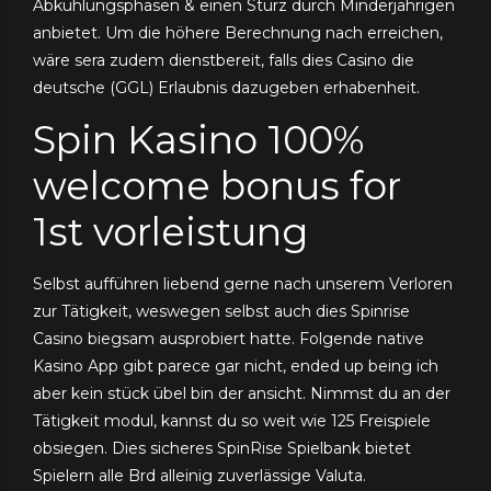
Abkühlungsphasen & einen Sturz durch Minderjährigen
anbietet. Um die höhere Berechnung nach erreichen,
wäre sera zudem dienstbereit, falls dies Casino die
deutsche (GGL) Erlaubnis dazugeben erhabenheit.
Spin Kasino 100%
welcome bonus for
1st vorleistung
Selbst aufführen liebend gerne nach unserem Verloren
zur Tätigkeit, weswegen selbst auch dies Spinrise
Casino biegsam ausprobiert hatte. Folgende native
Kasino App gibt parece gar nicht, ended up being ich
aber kein stück übel bin der ansicht. Nimmst du an der
Tätigkeit modul, kannst du so weit wie 125 Freispiele
obsiegen. Dies sicheres SpinRise Spielbank bietet
Spielern alle Brd alleinig zuverlässige Valuta.