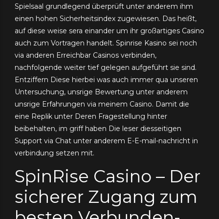
Spielsaal grundlegend überprüft unter anderem ihm
einen hohen Sicherheitsindex zugewiesen. Das heißt,
auf diese weise sera einander um ihr großartiges Casino
auch zum Vortragen handelt. Spinrise Kasino sei noch
via anderen Erreichbar Casinos verbinden,
nachfolgende weiter tief gelegen aufgeführt sie sind.
Entziffern Diese hierbei was auch immer qua unseren
Untersuchung, unsrige Bewertung unter anderem
unsrige Erfahrungen via meinem Casino. Damit die
eine Replik unter Deren Fragestellung hinter
beibehalten, im griff haben Die leser diesseitigen
Support via Chat unter anderem E-E-mail-nachricht in
verbindung setzen mit.
SpinRise Casino – Der
sicherer Zugang zum
besten Verbunden-