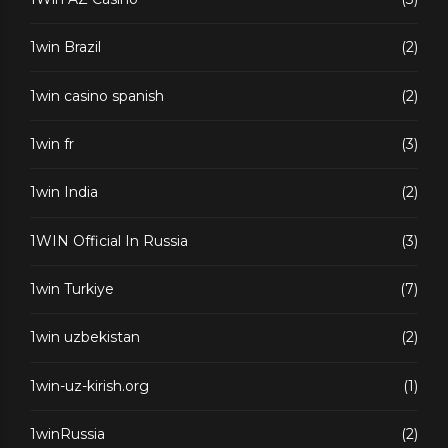
1win Brazil
(2)
1win casino spanish
(2)
1win fr
(3)
1win India
(2)
1WIN Official In Russia
(3)
1win Turkiye
(7)
1win uzbekistan
(2)
1win-uz-kirish.org
(1)
1winRussia
(2)