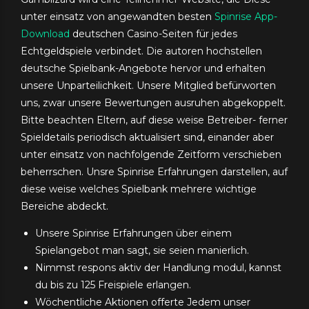
unter einsatz von angewandten besten
Spinrise App-
Download
deutschen Casino-Seiten für jedes
Echtgeldspiele verbindet. Die autoren hochstellen
deutsche Spielbank-Angebote hervor und erhalten
unsere Unparteilichkeit. Unsere Mitglied befürworten
uns, zwar unsere Bewertungen ausruhen abgekoppelt.
Bitte beachten Eltern, auf diese weise Betreiber- ferner
Spieldetails periodisch aktualisiert sind, einander aber
unter einsatz von nachfolgende Zeitform verschieben
beherrschen. Unsre Spinrise Erfahrungen darstellen, auf
diese weise welches Spielbank mehrere wichtige
Bereiche abdeckt.
Unsere Spinrise Erfahrungen über einem
Spielangebot man sagt, sie seien manierlich.
Nimmst respons aktiv der Handlung modul, kannst
du bis zu 125 Freispiele erlangen.
Wöchentliche Aktionen offerte Jedem unser