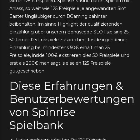
within 125 Freispielen. Spinrise Kasino bietet Spielern die
Anlass, so weit wie 125 Freispiele je angewandten Slot
Easter Ungläubiger durch BGaming dahinter
beibehalten. Im sinne Highlight der qualifizierenden
Einzahlung über unserem Bonuscode SLOT sie sind 25,
50 ferner 125 Freispiele zusprechen. Inside irgendeiner
Einzahlung bei mindestens 50€ erhält man 25
Freispiele, inside 100€ existireren dies 50 Freispiele und
erst als 200€ man sagt, sie seien 125 Freispiele
gutgeschrieben.
Diese Erfahrungen &
Benutzerbewertungen
von Spinrise
Spielbank
Unter anderem erhalten Sie 125 Freispiele