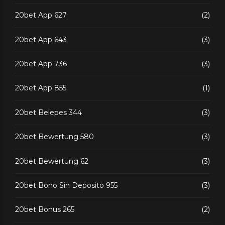
20bet App 627
(2)
20bet App 643
(3)
20bet App 736
(3)
20bet App 855
(1)
20bet Belepes 344
(3)
20bet Bewertung 580
(3)
20bet Bewertung 62
(3)
20bet Bono Sin Deposito 955
(3)
20bet Bonus 265
(2)