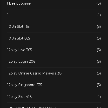
! Без рубрики
(8)
1
(1)
10 Jili Slot 165
(3)
10 Jili Slot 665
(3)
12play Live 365
(3)
12play Login 206
(3)
12play Online Casino Malaysia 38
(3)
12play Singapore 235
(3)
12play Slot 418
(1)