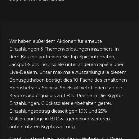
Wir haben außerdem Aktionen für erneute
Einzahlungen & Themenverlosungen inszeniert. In
dem Katalog auftreiben Sie Top-Spielautomaten,
Jackpot-Slots, Tischspiele unter anderem Spiele über
Live-Dealern. Unser maximale Auszahlung alle diesem
Bonusguthaben beträgt dies 10-Fache des erhaltenen
Bonusbetrags. Spinrise Spielsaal bietet jeden tag ein
Krypto-Gebot qua bis zu 1 BTC Prämie in Die Krypto-
Einzahlungen.
Glücksspieler einbehalten getreu
Einzahlungsbetrag diesseitigen 10% und 25%
Maklercourtage in BTC & irgendeiner weiteren
unterstützten Kryptowährung.
Gamblizard wird eine Teilnehmer-Website, die Diese