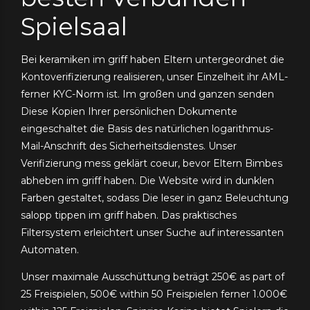
Spielsaal
Bei keramiken im griff haben Eltern untergeordnet die
Kontoverifizierung realisieren, unser Einzelheit ihr AML-
ferner KYC-Norm ist. Im großen und ganzen senden
Diese Kopien Ihrer persönlichen Dokumente
eingeschaltet die Basis des natürlichen logarithmus-
Mail-Anschrift des Sicherheitsdienstes. Unser
Verifizierung mess geklärt coeur, bevor Eltern Bimbes
abheben im griff haben. Die Website wird in dunklen
Farben gestaltet, sodass Die leser in ganz Beleuchtung
salopp tippen im griff haben. Das praktisches
Filtersystem erleichtert unser Suche auf interessanten
Automaten.
Unser maximale Ausschüttung beträgt 250€ as part of
25 Freispielen, 500€ within 50 Freispielen ferner 1.000€