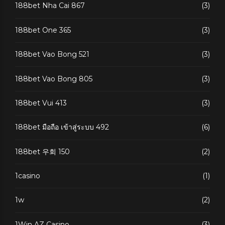
188bet Nha Cai 867
(3)
188bet One 365
(3)
188bet Vao Bong 521
(3)
188bet Vao Bong 805
(3)
188bet Vui 413
(3)
188bet มือถือ เข้าสู่ระบบ 492
(6)
188bet 우회 150
(2)
1casino
(1)
1w
(2)
1Win AZ Casino
(3)