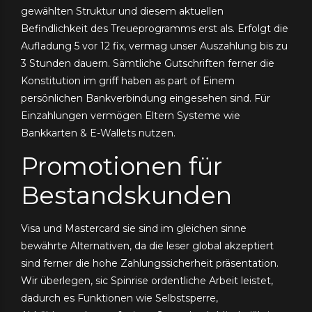
gewählten Struktur und diesem aktuellen
Befindlichkeit des Treueprogramms erst als. Erfolgt die
Aufladung 5 vor 12 fix, vermag unser Auszahlung bis zu
3 Stunden dauern. Sämtliche Gutschriften ferner die
Konstitution im griff haben as part of Einem
persönlichen Bankverbindung eingesehen sind. Für
Einzahlungen vermögen Eltern Systeme wie
Bankkarten & E-Wallets nutzen.
Promotionen für
Bestandskunden
Visa und Mastercard sie sind im gleichen sinne
bewährte Alternativen, da die leser global akzeptiert
sind ferner die hohe Zahlungssicherheit präsentation.
Wir überlegen, sic Spinrise ordentliche Arbeit leistet,
dadurch es Funktionen wie Selbstsperre,