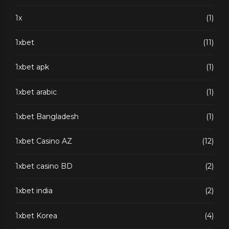
1x
(1)
1xbet
(11)
1xbet apk
(1)
1xbet arabic
(1)
1xbet Bangladesh
(1)
1xbet Casino AZ
(12)
1xbet casino BD
(2)
1xbet india
(2)
1xbet Korea
(4)